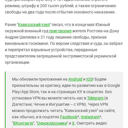
Южный Кавказ
режима, штрафу в 200 тысяч рублей, а также ограничению
ЮФО
свободы на два года после отбытия основного наказания.
Ранее "
Кавказский узел
" писал, что в конце мая Южный
окружной военный суд
приговорил
жителя Ростова-на-Дону
Андрея Шиляева к 21 году лишения свободы, признав
виновным в госизмене. По версии следствия и суда, он забрал
и перепрятал взрывные устройства, переданные
представителем запрещенной экстремистской украинской
организации.
Мы обновили приложения на
Android
и
IOS
! Будем
признательны за критику, идеи по развитию как в Google
Play/App Store, так и на страницах КУ в соцсетях. Без
установки VPN вы можете читать нас в
Telegram
(в
Дагестане, Чечне и Ингушетии – с VPN). Через VPN
можно продолжать читать "Кавказский узел" на сайте,
как обычно, и в соцсетях
Facebook
*,
Instagram
*,
"
ВКонтакте
", "
Одноклассники
" и
X
. Смотреть видео