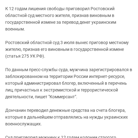
ЗАСТАВЛЯЕТ
Дагестан
К 12 годам лишения свободы приговорил Ростовский
КАВКАЗ ЗА ПАЛЕСТИНУ
Ингушетия
областной суд местного жителя, признав виновным в
ИНАКОМЫСЛИЕ В ЧЕЧНЕ
государственной измене за перевод денег украинским
Кабардино-Балкария
ПРЕСЛЕДОВАНИЕ АКТИВИСТОВ
военным.
МОБИЛИЗАЦИЯ И ПРОТЕСТЫ
Калмыкия
Ростовский областной суд 3 июля вынес приговор местному
Карачаево-Черкесия
жителю, признав его виновным в государственной измене
Краснодарский край
(статья 275 УК РФ).
Нагорный Карабах
По данным пресс-службы суда, мужчина зарегистрировался в
Российская Федерация
заблокированном на территории России интернет-ресурсе,
Ростовская область
который администрировал блогер, включенный в перечень
лиц, причастных к экстремистской и террористической
Северная Осетия - Алания
деятельности, пишет "Коммерсант".
СКФО
Дончанин переводил денежные средства на счета блогера,
Ставропольский край
которые в дальнейшем отправлялись на нужды украинских
Чечня
военнослужащих.
Южная Осетия
Суд приговорил мужчину к 12 годам колонии строгого