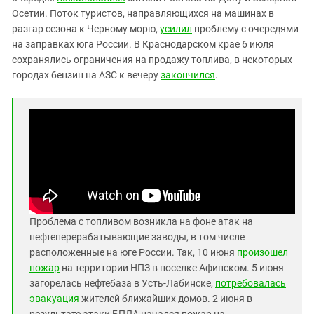
Южный Кавказ
Осетии. Поток туристов, направляющихся на машинах в
ЮФО
разгар сезона к Черному морю,
усилил
проблему с очередями
на заправках юга России. В Краснодарском крае 6 июля
сохранялись ограничения на продажу топлива, в некоторых
городах бензин на АЗС к вечеру
закончился
.
Проблема с топливом возникла на фоне атак на
нефтеперерабатывающие заводы, в том числе
расположенные на юге России. Так, 10 июня
произошел
пожар
на территории НПЗ в поселке Афипском. 5 июня
загорелась нефтебаза в Усть-Лабинске,
потребовалась
эвакуация
жителей ближайших домов. 2 июня в
результате атаки БПЛА начался пожар на