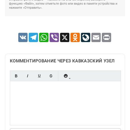
функцию «Файл», затем отметьте фото или видео в памяти устройства и
нажмите «Отправить».
VK
Telegram
WhatsApp
Viber
X
Odnoklassniki
LiveJournal
Email
Print
КОММЕНТИРОВАНИЕ ЧЕРЕЗ КАВКАЗСКИЙ УЗЕЛ