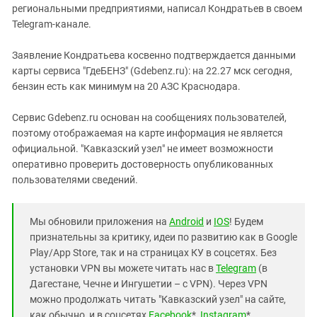
региональными предприятиями, написал Кондратьев в своем
Telegram-канале.
Заявление Кондратьева косвенно подтверждается данными
карты сервиса "ГдеБЕНЗ" (Gdebenz.ru): на 22.27 мск сегодня,
бензин есть как минимум на 20 АЗС Краснодара.
Сервис Gdebenz.ru основан на сообщениях пользователей,
поэтому отображаемая на карте информация не является
официальной. "Кавказский узел" не имеет возможности
оперативно проверить достоверность опубликованных
пользователями сведений.
Мы обновили приложения на
Android
и
IOS
! Будем
признательны за критику, идеи по развитию как в Google
Play/App Store, так и на страницах КУ в соцсетях. Без
установки VPN вы можете читать нас в
Telegram
(в
Дагестане, Чечне и Ингушетии – с VPN). Через VPN
можно продолжать читать "Кавказский узел" на сайте,
как обычно, и в соцсетях
Facebook
*,
Instagram
*,