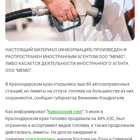
ЗАСТАВЛЯЕТ
Дагестан
КАВКАЗ ЗА ПАЛЕСТИНУ
Ингушетия
ИНАКОМЫСЛИЕ В ЧЕЧНЕ
Кабардино-Балкария
ПРЕСЛЕДОВАНИЕ АКТИВИСТОВ
МОБИЛИЗАЦИЯ И ПРОТЕСТЫ
Калмыкия
Карачаево-Черкесия
НАСТОЯЩИЙ МАТЕРИАЛ (ИНФОРМАЦИЯ) ПРОИЗВЕДЕН И
Краснодарский край
РАСПРОСТРАНЕН ИНОСТРАННЫМ АГЕНТОМ ООО "МЕМО",
ЛИБО КАСАЕТСЯ ДЕЯТЕЛЬНОСТИ ИНОСТРАННОГО АГЕНТА
Нагорный Карабах
ООО "МЕМО".
Российская Федерация
Ростовская область
В Краснодарском крае открылись еще 80 автозаправочных
станций, но лимиты на отпуск топлива на большинстве из них
Северная Осетия - Алания
сохраняются, сообщил губернатор Вениамин Кондратьев.
СКФО
Как информировал "
Кавказский узел
", 5 июля в
Ставропольский край
Краснодарском крае топливо продавали на 48% АЗС, был
Чечня
ограничен и ассортимент видов топлива, а также продолжали
Южная Осетия
действовать лимиты. На долгое ожидание в
очередях
пожаловались
жители Ростова-на-Дону и Северной