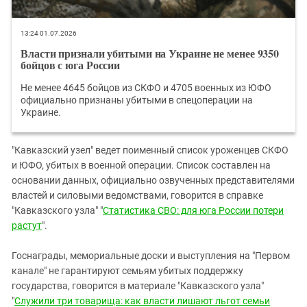
13:24 01.07.2026
Власти признали убитыми на Украине не менее 9350
бойцов с юга России
Не менее 4645 бойцов из СКФО и 4705 военных из ЮФО
официально признаны убитыми в спецоперации на
Украине.
"Кавказский узел" ведет поименный список уроженцев СКФО
и ЮФО, убитых в военной операции. Список составлен на
основании данных, официально озвученных представителями
властей и силовыми ведомствами, говорится в справке
"Кавказского узла" "
Статистика СВО: для юга России потери
растут
".
Госнаграды, мемориальные доски и выступления на "Первом
канале" не гарантируют семьям убитых поддержку
государства, говорится в материале "Кавказского узла"
"
Служили три товарища: как власти лишают льгот семьи