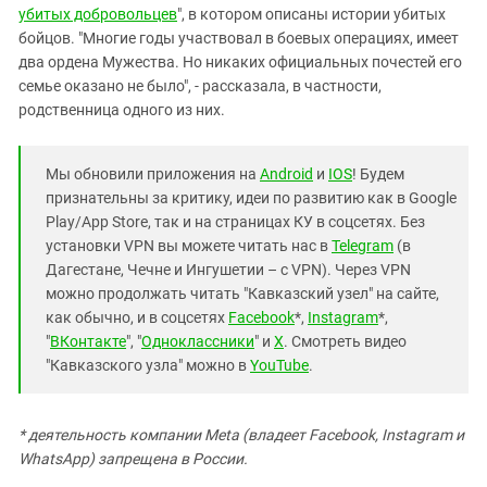
убитых добровольцев
", в котором описаны истории убитых
бойцов. "Многие годы участвовал в боевых операциях, имеет
два ордена Мужества. Но никаких официальных почестей его
семье оказано не было", - рассказала, в частности,
родственница одного из них.
Мы обновили приложения на
Android
и
IOS
! Будем
признательны за критику, идеи по развитию как в Google
Play/App Store, так и на страницах КУ в соцсетях. Без
установки VPN вы можете читать нас в
Telegram
(в
Дагестане, Чечне и Ингушетии – с VPN). Через VPN
можно продолжать читать "Кавказский узел" на сайте,
как обычно, и в соцсетях
Facebook
*,
Instagram
*,
"
ВКонтакте
", "
Одноклассники
" и
X
. Смотреть видео
"Кавказского узла" можно в
YouTube
.
* деятельность компании Meta (владеет Facebook, Instagram и
WhatsApp) запрещена в России.