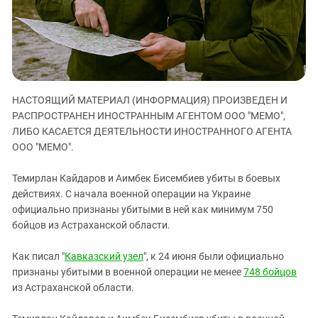
ЗАСТАВЛЯЕТ
Дагестан
КАВКАЗ ЗА ПАЛЕСТИНУ
Ингушетия
ИНАКОМЫСЛИЕ В ЧЕЧНЕ
Кабардино-Балкария
ПРЕСЛЕДОВАНИЕ АКТИВИСТОВ
МОБИЛИЗАЦИЯ И ПРОТЕСТЫ
Калмыкия
НАСТОЯЩИЙ МАТЕРИАЛ (ИНФОРМАЦИЯ) ПРОИЗВЕДЕН И
Карачаево-Черкесия
РАСПРОСТРАНЕН ИНОСТРАННЫМ АГЕНТОМ ООО "МЕМО",
Краснодарский край
ЛИБО КАСАЕТСЯ ДЕЯТЕЛЬНОСТИ ИНОСТРАННОГО АГЕНТА
Нагорный Карабах
ООО "МЕМО".
Российская Федерация
Темирлан Кайдаров и Аимбек Бисембиев убиты в боевых
Ростовская область
действиях. С начала военной операции на Украине
официально признаны убитыми в ней как минимум 750
Северная Осетия - Алания
бойцов из Астраханской области.
СКФО
Ставропольский край
Как писал "
Кавказский узел
", к 24 июня были официально
признаны убитыми в военной операции не менее
748 бойцов
Чечня
из Астраханской области.
Южная Осетия