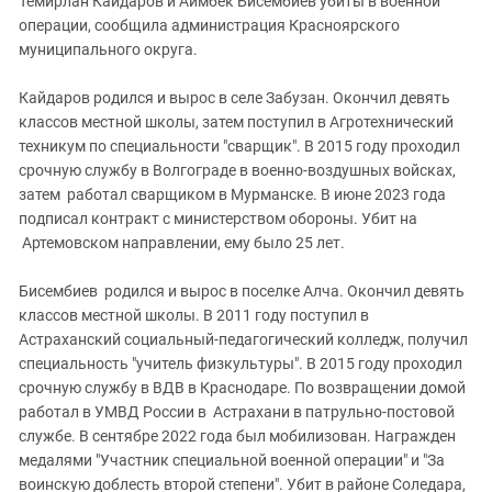
Темирлан Кайдаров и Аимбек Бисембиев убиты в военной
Южный Кавказ
операции, сообщила администрация Красноярского
ЮФО
муниципального округа.
⠀
Кайдаров родился и вырос в селе Забузан. Окончил девять
классов местной школы, затем поступил в Агротехнический
техникум по специальности "сварщик". В 2015 году проходил
срочную службу в Волгограде в военно-воздушных войсках,
затем работал сварщиком в Мурманске. В июне 2023 года
подписал контракт с министерством обороны. Убит на
Артемовском направлении, ему было 25 лет.
⠀
Бисембиев родился и вырос в поселке Алча. Окончил девять
классов местной школы. В 2011 году поступил в
Астраханский социальный-педагогический колледж, получил
специальность "учитель физкультуры". В 2015 году проходил
срочную службу в ВДВ в Краснодаре. По возвращении домой
работал в УМВД России в Астрахани в патрульно-постовой
службе. В сентябре 2022 года был мобилизован. Награжден
медалями "Участник специальной военной операции" и "За
воинскую доблесть второй степени". Убит в районе Соледара,