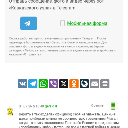
Отправь сообщение, фото и видео через бот
«Кавказского узла» в Telegram
Мобильная форма
Кнопка работает при установленном приложении Telegram. После
перехода в бот, нажмите на «Запустить бота» и напишите нам. Для
отправки фото и видео — нажмите на значок скрепки, выберите
функцию «Файл», затем отметьте фото или видео в памяти устройства и
нажмите «Отправить».
VK
Telegram
WhatsApp
Viber
X
Odnoklassniki
LiveJournal
Email
Print
0
Оценить:
01.07.26 в 13:40
gerald
#
0
Верить в таких делах официозу, себя не уважать. Данные
даже приблизительно не соответствуют реальным. Читал
когда-то книгу полковника Генштаба России о том, как там
«подбивали» цифры потерь во время первой войны в Чечне.