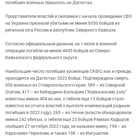
Южный Кавказ
погибших военных пришлось на Дагестан.
ЮФО
Представители властей и силовики с начала проведения СВО
на Украине признали убитыми не менее 9350 бойцов из
регионов юга России и республик Северного Кавказа.
Согласно официальным данным, на 1 июля в военной
операции погибли не менее 4645 бойцов из Северо-
Кавказского федерального округа.
Наибольшее число погибших уроженцев СКФО, как и прежде,
приходится на Дагестан: 2022 бойца. Подтверждена смерть
956 военных из Ставропольского края, 589 – из Северной
Осетии, 417 – из Кабардино-Балкарии ("Кавказскому узлу"
известны имена 404 из них, о гибели еще 13 бойцов стало
известно из отчета властей о выплате компенсаций родным
погибших в 2022 году), 265 – из Чечни (власти обнародовали
имена 242 убитых, о гибели еще 23 бойцов Рамзан Кадыров
сообщил 27 октября 2022 года, не называя имен), 198 – из
Карачаево-Черкесии, и также 198 – из Ингушетии.