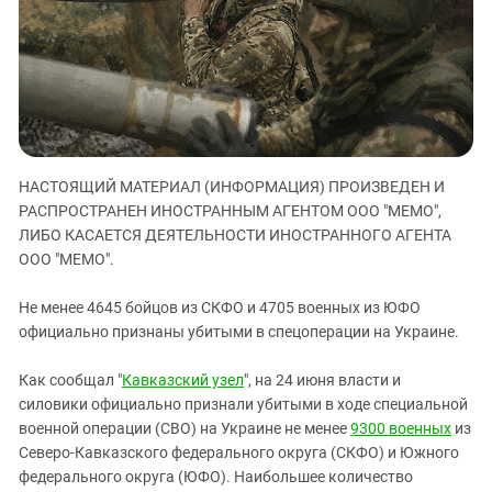
ЗАСТАВЛЯЕТ
Дагестан
КАВКАЗ ЗА ПАЛЕСТИНУ
Ингушетия
ИНАКОМЫСЛИЕ В ЧЕЧНЕ
Кабардино-Балкария
ПРЕСЛЕДОВАНИЕ АКТИВИСТОВ
МОБИЛИЗАЦИЯ И ПРОТЕСТЫ
Калмыкия
Карачаево-Черкесия
НАСТОЯЩИЙ МАТЕРИАЛ (ИНФОРМАЦИЯ) ПРОИЗВЕДЕН И
Краснодарский край
РАСПРОСТРАНЕН ИНОСТРАННЫМ АГЕНТОМ ООО "МЕМО",
Нагорный Карабах
ЛИБО КАСАЕТСЯ ДЕЯТЕЛЬНОСТИ ИНОСТРАННОГО АГЕНТА
Российская Федерация
ООО "МЕМО".
Ростовская область
Не менее 4645 бойцов из СКФО и 4705 военных из ЮФО
Северная Осетия - Алания
официально признаны убитыми в спецоперации на Украине.
СКФО
Как сообщал "
Кавказский узел
", на 24 июня власти и
Ставропольский край
силовики официально признали убитыми в ходе специальной
Чечня
военной операции (СВО) на Украине не менее
9300 военных
из
Северо-Кавказского федерального округа (СКФО) и Южного
Южная Осетия
федерального округа (ЮФО). Наибольшее количество