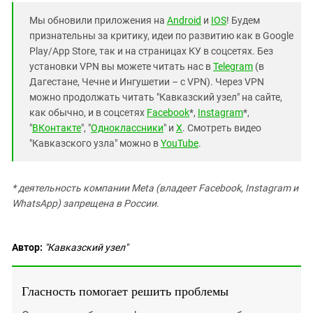
Мы обновили приложения на
Android
и
IOS
! Будем
признательны за критику, идеи по развитию как в Google
Play/App Store, так и на страницах КУ в соцсетях. Без
установки VPN вы можете читать нас в
Telegram
(в
Дагестане, Чечне и Ингушетии – с VPN). Через VPN
можно продолжать читать "Кавказский узел" на сайте,
как обычно, и в соцсетях
Facebook
*,
Instagram
*,
"
ВКонтакте
", "
Одноклассники
" и
X
. Смотреть видео
"Кавказского узла" можно в
YouTube
.
* деятельность компании Meta (владеет Facebook, Instagram и
WhatsApp) запрещена в России.
Автор:
"Кавказский узел"
Гласность помогает решить проблемы