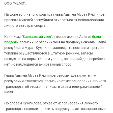
ЗАСТАВЛЯЕТ
ООО "МЕМО".
Дагестан
КАВКАЗ ЗА ПАЛЕСТИНУ
Ингушетия
ИНАКОМЫСЛИЕ В ЧЕЧНЕ
На фоне топливного кризиса глава Адыгеи Мурат Кумпилов
призвал жителей республики отказаться от использования
Кабардино-Балкария
ПРЕСЛЕДОВАНИЕ АКТИВИСТОВ
личного автотранспорта.
МОБИЛИЗАЦИЯ И ПРОТЕСТЫ
Калмыкия
Карачаево-Черкесия
Как писал "
Кавказский узел
", в конце июня в Адыгее
были
введены
временные ограничения на продажу бензина. Глава
Краснодарский край
республики Мурат Кумпилов заявил, что поставки в регион
Нагорный Карабах
топлива осуществляются в штатном режиме, запасы
находятся на нормативном уровне, оснований для перебоев
Российская Федерация
нет, но наблюдается ажиотажный спрос.
Ростовская область
Северная Осетия - Алания
Глава Адыгеи Мурат Кумпилов рекомендовал жителям
республики отказаться временно от использования личного
СКФО
транспорта, об этом он написал в своем телеграм-канале 4
Ставропольский край
июля.
Чечня
По словам Кумпилова, отказ от использования личного
Южная Осетия
транспорта позволит снизить нагрузку на автозаправочные