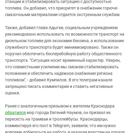
Южный Кавказ
станции и стабилизировать ситуацию с доступностью
топлива. Он добавил, что приоритет в снабжении горюче-
ЮФО
смазочными материалами отдается экстренным службам.
Также, добавил глава Адыгеи, социальным учреждениям
рекомендовано использовать по возможности транспорт на
дизельном топливе для экономии бензина, а использование
служебного транспорта будет минимизировано. Также он
поручил обеспечить бесперебойную работу общественного
транспорта. "Ситуация носит временный характер. Уверен,
что совместными усилиями мы сможем стабилизировать
положение и обеспечить надежное снабжение региона
топливом", - добавил Кумпилов. В его телеграм-канале
запрещено писать комментарии и ставить негативные
оценки.
Ранее с аналогичным призывом к жителям Краснодара
обратился
мэр города Евгений Наумов, он призвал их
пересесть на трамваи и троллейбусы. Краснодарцы,
комментируя его пост в Telegram, заявили, что им нужно
вовремя добираться на работу, и указали властям на плохое