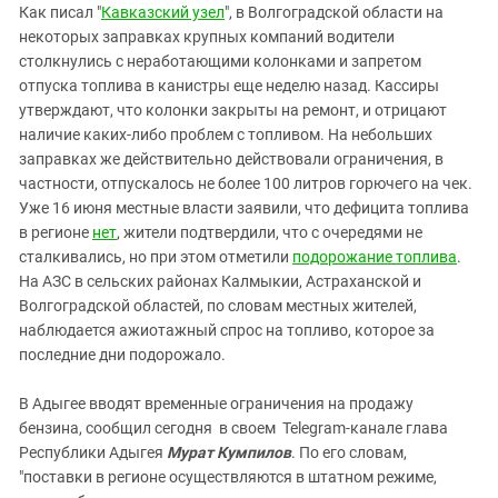
Южный Кавказ
Как писал "
Кавказский узел
", в Волгоградской области на
некоторых заправках крупных компаний водители
ЮФО
столкнулись с неработающими колонками и запретом
отпуска топлива в канистры еще неделю назад. Кассиры
утверждают, что колонки закрыты на ремонт, и отрицают
наличие каких-либо проблем с топливом. На небольших
заправках же действительно действовали ограничения, в
частности, отпускалось не более 100 литров горючего на чек.
Уже 16 июня местные власти заявили, что дефицита топлива
в регионе
нет
, жители подтвердили, что с очередями не
сталкивались, но при этом отметили
подорожание топлива
.
На АЗС в сельских районах Калмыкии, Астраханской и
Волгоградской областей, по словам местных жителей,
наблюдается ажиотажный спрос на топливо, которое за
последние дни подорожало.
В Адыгее вводят временные ограничения на продажу
бензина, сообщил сегодня в своем Telegram-канале глава
Республики Адыгея
Мурат Кумпилов
. По его словам,
"поставки в регионе осуществляются в штатном режиме,