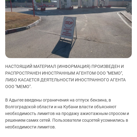
ЗАСТАВЛЯЕТ
Дагестан
КАВКАЗ ЗА ПАЛЕСТИНУ
Ингушетия
ИНАКОМЫСЛИЕ В ЧЕЧНЕ
Кабардино-Балкария
ПРЕСЛЕДОВАНИЕ АКТИВИСТОВ
МОБИЛИЗАЦИЯ И ПРОТЕСТЫ
Калмыкия
Карачаево-Черкесия
Краснодарский край
Нагорный Карабах
НАСТОЯЩИЙ МАТЕРИАЛ (ИНФОРМАЦИЯ) ПРОИЗВЕДЕН И
Российская Федерация
РАСПРОСТРАНЕН ИНОСТРАННЫМ АГЕНТОМ ООО "МЕМО",
ЛИБО КАСАЕТСЯ ДЕЯТЕЛЬНОСТИ ИНОСТРАННОГО АГЕНТА
Ростовская область
ООО "МЕМО".
Северная Осетия - Алания
В Адыгее введены ограничения на отпуск бензина, в
СКФО
Волгоградской области и на Кубани власти объясняют
Ставропольский край
необходимость лимитов на продажу ажиотажным спросом и
Чечня
решением самих сетей. Пользователи соцсетей усомнились в
необходимости лимитов.
Южная Осетия