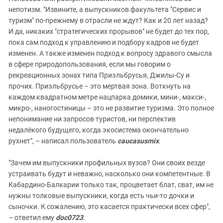
непотизм. "Извините, а выпускников факультета "Сервис и
туризм" по-прежнему в отрасли не ждут? Как и 20 лет назад?
И да, никаких "стратегических прорывов" не будет до тех пор,
пока сам подход к управлению и подбору кадров не будет
изменен. А также изменен подход к вопросу здравого смысла
в сфере природопользования, если мы говорим о
рекреационных зонах типа Приэльбрусья, Джилы-Су и
прочих. Приэльбрусье – это мертвая зона. Воткнуть на
каждом квадратном метре нацпарка домики, мини-, макси-,
микро-, наногостиницы – это не развитие туризма. Это полное
непонимание ни запросов туристов, ни перспектив
недалёкого будущего, когда экосистема окончательно
рухнет", – написал пользователь
caucasusmix
.
"Зачем им выпускники профильных вузов? Они своих везде
устраивать будут и неважно, насколько они компетентные. В
Кабардино-Балкарии только так, процветает блат, сват, им не
нужны толковые выпускники, когда есть чьи-то дочки и
сыночки. К сожалению, это касается практически всех сфер",
– ответил ему
doc0723
.