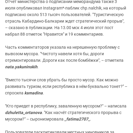
Отчет министерства о подписании меморандума также 3
июля опубликовал Instagram*-паблик chp.nalchik, на который
подписано около 513 тысяч пользователей. "Туристическую
отрасль Кабардино-Балкарии ждет стратегический прорыв",
– сказано в публикации. На 13.00 мск 4 июля этот пост
набрал 88 отметок "Нравится" и 19 комментариев.
Часть комментаторов указала на нерешенную проблему с
вывозом мусора. "Чистоту навели хотя бы, дороги
отремонтировали. Дороги как после бомбёжки", – отметила
nata.yakuninskih
.
"Вместо тысячи слов убрать бы просто мусор. Как можно
развивать туризм, если республика в нём буквально тонет?" –
спросила
ksmadina
.
"Кто приедет в республику, заваленную мусором?" – написала
dzhuletta_ortanova
. "Как насчёт стратегического прорыва с
мусором?" – сыронизировала
_fatima2707_
.
Пользователи раскритиковали местных чиновников за