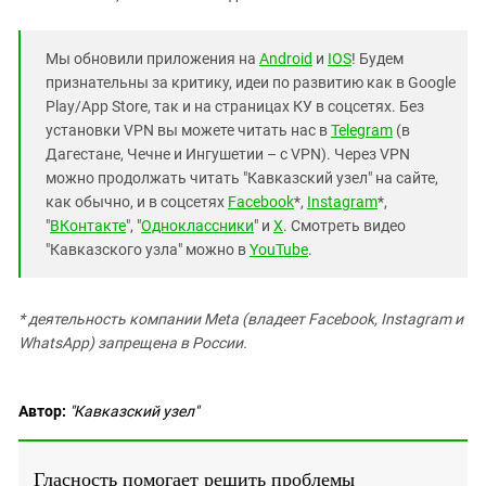
Мы обновили приложения на
Android
и
IOS
! Будем
признательны за критику, идеи по развитию как в Google
Play/App Store, так и на страницах КУ в соцсетях. Без
установки VPN вы можете читать нас в
Telegram
(в
Дагестане, Чечне и Ингушетии – с VPN). Через VPN
можно продолжать читать "Кавказский узел" на сайте,
как обычно, и в соцсетях
Facebook
*,
Instagram
*,
"
ВКонтакте
", "
Одноклассники
" и
X
. Смотреть видео
"Кавказского узла" можно в
YouTube
.
* деятельность компании Meta (владеет Facebook, Instagram и
WhatsApp) запрещена в России.
Автор:
"Кавказский узел"
Гласность помогает решить проблемы