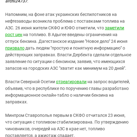
archi24737
.
Напомним, на фоне атак украинских беспилотников на
нефтезаводы возникла проблема с поставками топлива на
АЗС. 26 июня жители СКФО и ЮФО отметили, что
заметили
рост цен
на топливо. В Адыгее введены ограничения на
отпуск бензина. Дагестанское издание "Новое дело" 24 июня
призвало
дать людям "простую и понятную информацию" о
действующих заправках. Власти Дербента сделали отдельное
заявление по ситуации с бензином, заявив, что имеющихся
запасов на городских АЗС "хватит как минимум на 20 дней".
Власти Северной Осетии
отреагировали
на запрос водителей,
объявив, что в республике по поручению главы разработано
информационное онлайн-табло о наличии бензина на
заправках.
Минпром Ставрополья первым в СКФО отчитался 23 июня,
что ситуация с топливом стабилизирована. По утверждению
чиновников, очередей на АЗС в крае нет, топливо
поставляется, а ажиотаж спадает.