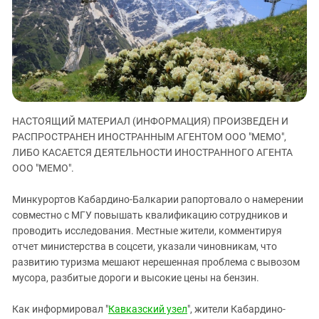
ЗАСТАВЛЯЕТ
Дагестан
КАВКАЗ ЗА ПАЛЕСТИНУ
Ингушетия
ИНАКОМЫСЛИЕ В ЧЕЧНЕ
Кабардино-Балкария
ПРЕСЛЕДОВАНИЕ АКТИВИСТОВ
МОБИЛИЗАЦИЯ И ПРОТЕСТЫ
Калмыкия
Карачаево-Черкесия
НАСТОЯЩИЙ МАТЕРИАЛ (ИНФОРМАЦИЯ) ПРОИЗВЕДЕН И
Краснодарский край
РАСПРОСТРАНЕН ИНОСТРАННЫМ АГЕНТОМ ООО "МЕМО",
Нагорный Карабах
ЛИБО КАСАЕТСЯ ДЕЯТЕЛЬНОСТИ ИНОСТРАННОГО АГЕНТА
Российская Федерация
ООО "МЕМО".
Ростовская область
Минкурортов Кабардино-Балкарии рапортовало о намерении
Северная Осетия - Алания
совместно с МГУ повышать квалификацию сотрудников и
проводить исследования. Местные жители, комментируя
СКФО
отчет министерства в соцсети, указали чиновникам, что
Ставропольский край
развитию туризма мешают нерешенная проблема с вывозом
Чечня
мусора, разбитые дороги и высокие цены на бензин.
Южная Осетия
Как информировал "
Кавказский узел
", жители Кабардино-