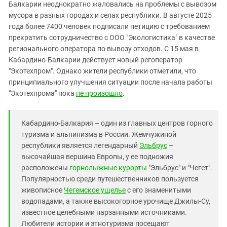
Южный Кавказ
Балкарии неоднократно жаловались на проблемы с вывозом
мусора в разных городах и селах республики. В августе 2025
ЮФО
года более 7400 человек подписали петицию с требованием
прекратить сотрудничество с ООО "Экологистика" в качестве
регионального оператора по вывозу отходов. С 15 мая в
Кабардино-Балкарии действует новый регоператор
"Экотехпром". Однако жители республики отметили, что
принципиального улучшения ситуации после начала работы
"Экотехпрома" пока
не произошло
.
Кабардино-Балкария – один из главных центров горного
туризма и альпинизма в России. Жемчужиной
республики является легендарный
Эльбрус
–
высочайшая вершина Европы, у ее подножия
расположены
горнолыжные курорты
"Эльбрус" и "Чегет".
Популярностью среди путешественников пользуется
живописное
Чегемское ущелье
с его знаменитыми
водопадами, а также высокогорное урочище Джилы-Су,
известное целебными нарзанными источниками.
Любители истории и этнотуризма посещают