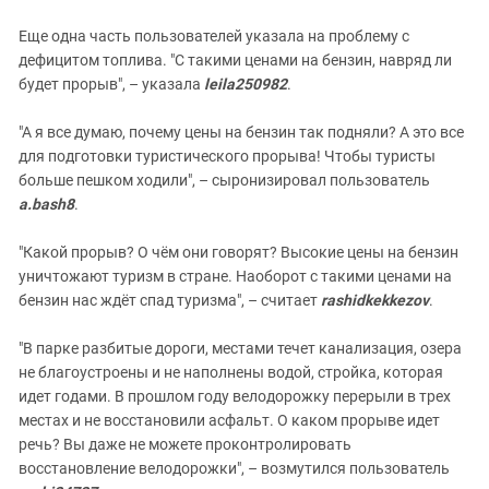
Еще одна часть пользователей указала на проблему с
дефицитом топлива. "С такими ценами на бензин, навряд ли
будет прорыв", – указала
leila250982
.
"А я все думаю, почему цены на бензин так подняли? А это все
для подготовки туристического прорыва! Чтобы туристы
больше пешком ходили", – сыронизировал пользователь
a.bash8
.
"Какой прорыв? О чём они говорят? Высокие цены на бензин
уничтожают туризм в стране. Наоборот с такими ценами на
бензин нас ждёт спад туризма", – считает
rashidkekkezov
.
"В парке разбитые дороги, местами течет канализация, озера
не благоустроены и не наполнены водой, стройка, которая
идет годами. В прошлом году велодорожку перерыли в трех
местах и не восстановили асфальт. О каком прорыве идет
речь? Вы даже не можете проконтролировать
восстановление велодорожки", – возмутился пользователь