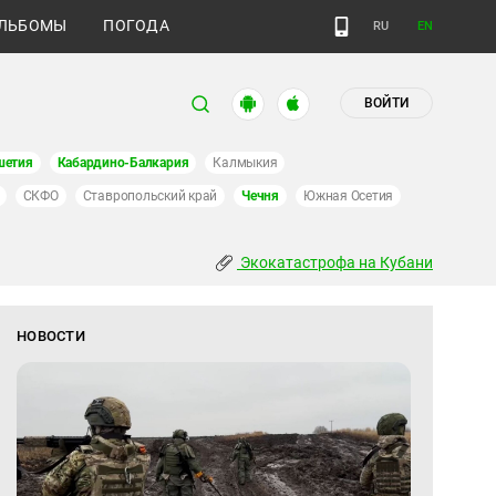
ЛЬБОМЫ
ПОГОДА
RU
EN
ВОЙТИ
шетия
Кабардино-Балкария
Калмыкия
СКФО
Ставропольский край
Чечня
Южная Осетия
Экокатастрофа на Кубани
НОВОСТИ