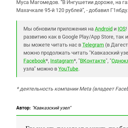
Муса Магомедов. “В Ингушетии дороже, на газ 
Махачкале 95-й 120 рублей”, - добавил Г1ябд
Мы обновили приложения на
Android
и
IOS
развитию как в Google Play/App Store, так 
вы можете читать нас в
Telegram
(в Дагест
можно продолжать читать "Кавказский узел"
Facebook
*,
Instagram
*, "
ВКонтакте
", "
Однок
узла" можно в
YouTube
.
* деятельность компании Meta (владеет Faceb
Автор:
"Кавказский узел"