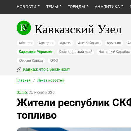
НОВОСТИ
ТЕМЫ
ТРЕНДЫ
АНАЛИТИКА
Кавказский Узел
Абхазия
Аджария
Адыгея
Азербайджан
Армения
А
Карачаево-Черкесия
Краснодарский край
Нагорный Карабах
Южный Кавказ
ЮФО
Кавказ: что с бензином?
Главная
/
Лента новостей
05:56,
25 июня 2026
Жители республик СКФ
топливо