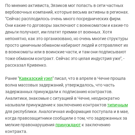
По мнению активиста, Зязиков мог попасть в сети частных
вербовочных компаний, которые весьма активны в регионах.
"Сейчас расплодилось очень много посреднических фирм.
Они какие-то договоры заключают с военкоматом и какие-то
деньги получают, им платят премии от военных. Хотя
непонятно, как это организовано, но очень многие структуры
просто циничным обманом набирают людей и отправляют их
в военкоматы или в воинские части, и там они подписывают
тоже обманом контракт. Сейчас это целая индустрия уже", -
рассказал Кривенко.
Ранее "
Кавказский узел
" писал, что в апреле в Чечне прошла
волна массовых задержаний, утверждалось, что часть
задержанных принуждали к подписанию контрактов.
Аналитики, знакомые с ситуацией в Чечне, неоднократно
называли принуждение к заключению контрактов
типичным
для республики. Аналогичная информация поступала и в мае,
когда правозащитники сообщили о том, что задержанных за
мелкие правонарушения
принуждают
к заключению
контракта.