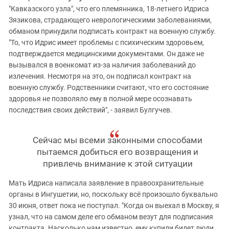
Южный Кавказ
"Кавказского узла", что его племянника, 18-летнего Идриса
ЮФО
Зязикова, страдающего неврологическими заболеваниями,
обманом принудили подписать контракт на военную службу.
"То, что Идрис имеет проблемы с психическим здоровьем,
подтверждается медицинскими документами. Он даже не
вызывался в военкомат из-за наличия заболеваний до
излечения. Несмотря на это, он подписал контракт на
военную службу. Родственники считают, что его состояние
здоровья не позволяло ему в полной мере осознавать
последствия своих действий", - заявил Булгучев.
Сейчас мы всеми законными способами
пытаемся добиться его возвращения и
привлечь внимание к этой ситуации
Мать Идриса написала заявление в правоохранительные
органы в Ингушетии, но, поскольку всё произошло буквально
30 июня, ответ пока не поступал. "Когда он выехал в Москву, я
узнал, что на самом деле его обманом везут для подписания
контракта. Насколько нам известно, ему купили билет люди,