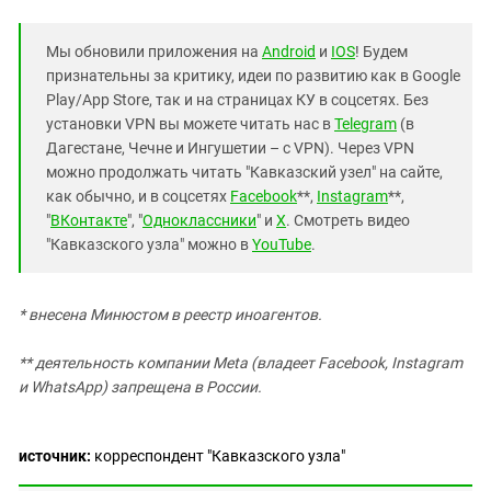
Мы обновили приложения на
Android
и
IOS
! Будем
признательны за критику, идеи по развитию как в Google
Play/App Store, так и на страницах КУ в соцсетях. Без
установки VPN вы можете читать нас в
Telegram
(в
Дагестане, Чечне и Ингушетии – с VPN). Через VPN
можно продолжать читать "Кавказский узел" на сайте,
как обычно, и в соцсетях
Facebook
**,
Instagram
**,
"
ВКонтакте
", "
Одноклассники
" и
X
. Смотреть видео
"Кавказского узла" можно в
YouTube
.
* внесена Минюстом в реестр иноагентов.
** деятельность компании Meta (владеет Facebook, Instagram
и WhatsApp) запрещена в России.
источник:
корреспондент "Кавказского узла"