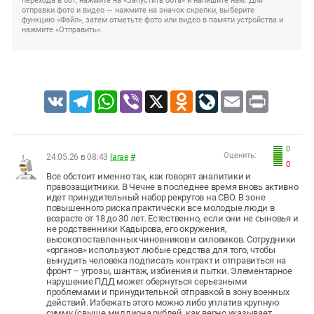
перехода в бот, нажмите на «Запустить бота» и напишите нам. Для
отправки фото и видео — нажмите на значок скрепки, выберите
функцию «Файл», затем отметьте фото или видео в памяти устройства и
нажмите «Отправить».
VK
Telegram
WhatsApp
Viber
X
Odnoklassniki
LiveJournal
Email
Print
0
Оценить:
24.05.26 в 08:43
larae
#
0
Все обстоит именно так, как говорят аналитики и
правозащитники. В Чечне в последнее время вновь активно
идет принудительный набор рекрутов на СВО. В зоне
повышенного риска практически все молодые люди в
возрасте от 18 до 30 лет. Естественно, если они не сыновья и
не родственники Кадырова, его окружения,
высокопоставленных чиновников и силовиков. Сотрудники
«органов» используют любые средства для того, чтобы
вынудить человека подписать контракт и отправиться на
фронт – угрозы, шантаж, избиения и пытки. Элементарное
нарушение ПДД может обернуться серьезными
проблемами и принудительной отправкой в зону военных
действий. Избежать этого можно либо уплатив крупную
сумму (свыше миллиона рублей, как верно указывает