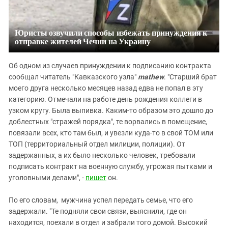
Юристы озвучили способы избежать принуждения к
отправке жителей Чечни на Украину
Об одном из случаев принуждении к подписанию контракта
сообщал читатель "Кавказского узла"
mathew
. "Старший брат
моего друга несколько месяцев назад едва не попал в эту
категорию. Отмечали на работе день рождения коллеги в
узком кругу. Была выпивка. Каким-то образом это дошло до
доблестных "стражей порядка", те ворвались в помещение,
повязали всех, кто там был, и увезли куда-то в свой ТОМ или
ТОП (территориальный отдел милиции, полиции). От
задержанных, а их было несколько человек, требовали
подписать контракт на военную службу, угрожая пытками и
уголовными делами", -
пишет
он.
По его словам, мужчина успел передать семье, что его
задержали. "Те подняли свои связи, выяснили, где он
находится, поехали в отдел и забрали того домой. Высокий