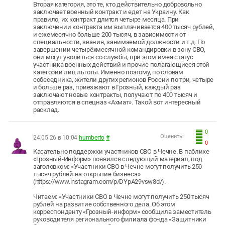
Вторая категория, это те, кто действительно добровольно
заключает военный контракт и едет на Украину. Как
правило, их контракт длится четыре месяца. При
заключении контракта им выплачивается 400 тысяч рублей,
и ежемесячно больше 200 тысяч, в зависимости от
специальности, звания, занимаемой должности и т.д. По
завершении четырёхмесячной командировки в зону СВО,
они могут уволиться со службы, при этом имея статус
участника военных действий и прочие полагающиеся этой
категории лиц льготы. Именно поэтому, по словам
собеседника, жители других регионов России по три, четыре
и больше раз, приезжают в Грозный, каждый раз
заключают новые контракты, получают по 400 тысяч и
отправляются в спецназ «Ахмат». Такой вот интересный
расклад.
0
Оценить:
24.05.26 в 10:04
humberto
#
0
Касательно поддержки участников СВО в Чечне. В паблике
«Грозный-Информ» появился следующий материал, под
заголовком: «Участники СВО в Чечне могут получить 250
тысяч рублей на открытие бизнеса»
(https://www.instagram.com/p/DYpA29vsw8d/).
Читаем: «Участники СВО в Чечне могут получить 250 тысяч
рублей на развитие собственного дела. Об этом
корреспонденту «Грозный-информ» сообщила заместитель
руководителя регионального филиала фонда «Защитники