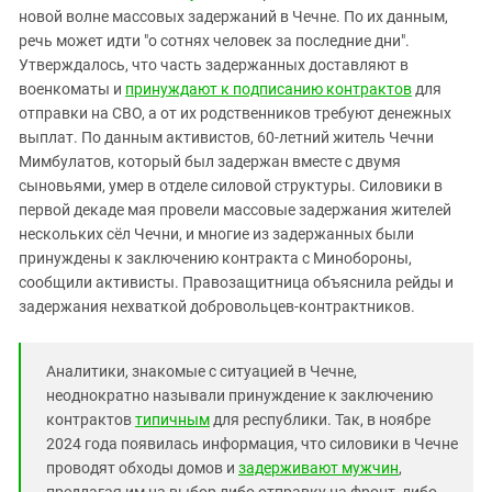
Южный Кавказ
новой волне массовых задержаний в Чечне. По их данным,
ЮФО
речь может идти "о сотнях человек за последние дни".
Утверждалось, что часть задержанных доставляют в
военкоматы и
принуждают к подписанию контрактов
для
отправки на СВО, а от их родственников требуют денежных
выплат. По данным активистов, 60-летний житель Чечни
Мимбулатов, который был задержан вместе с двумя
сыновьями, умер в отделе силовой структуры. Силовики в
первой декаде мая провели массовые задержания жителей
нескольких сёл Чечни, и многие из задержанных были
принуждены к заключению контракта с Минобороны,
сообщили активисты. Правозащитница объяснила рейды и
задержания нехваткой добровольцев-контрактников.
Аналитики, знакомые с ситуацией в Чечне,
неоднократно называли принуждение к заключению
контрактов
типичным
для республики. Так, в ноябре
2024 года появилась информация, что силовики в Чечне
проводят обходы домов и
задерживают мужчин
,
предлагая им на выбор либо отправку на фронт, либо