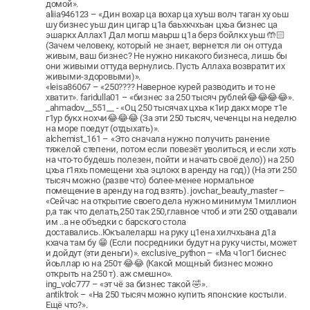
домой».
aliia946123 – «Дин вохар ца вохар ца хуъш волч таган ху оьш
шу бизнес уьш дин цигар ц1а баьхкчхьан цхьа бизнес ца
эшаркх Аллах1 Дал могш маьрш ц1а берз бойлкх уьш 🤲🏻
(Зачем человеку, который не знает, вернется ли он оттуда
живым, ваш бизнес? Не нужно никакого бизнеса, лишь бы
они живыми оттуда вернулись. Пусть Аллаха возвратит их
живыми-здоровыми)».
«leisa86067 – «250???? Наверное курей разводить и то не
хватит». faridulla01 – «бизнес за 250 тысяч рублей😂😂😂😂».
_ahmadov__551__ - «Оц 250 тысячах цхьа к1ир дакх море т1е
г1ур букх нохчи😂😂😂 (За эти 250 тысяч, чеченцы на неделю
на море поедут (отдыхать)».
alchemist_161 – «Это сначала нужно получить ранение
тяжелой степени, потом если повезёт уволиться, и если хоть
на что-то будешь полезен, пойти и начать своё дело)) на 250
цхьа г1яхь помещени хьа эцлокх в аренду на год)) (На эти 250
тысяч можно (разве что) более-менее нормальное
помещение в аренду на год взять). jovchar_beauty_master –
«Сейчас на открытие своего дела нужно минимум 1миллион
р,а так что делать,250 так 250,главное чтоб и эти 250 отдавали
им ..а не объедки с барского стола
доставались..Юкъалеларш на руку ц1ена хилчхьана д1а
кхача там бу 😁 (Если посредники будут на руку чисты, может
и дойдут (эти деньги)». exclusive_python – «Ма ч1ог1 биснес
йоьллар ю на 250т 😂😂 (Какой мощный бизнес можно
открыть на 250 т). аж смешно».
ing_volc777 – «эт чё за бизнес такой 🤣».
antiktrok – «На 250 тысяч можно купить японские костыли.
Ещё что?».