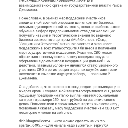
Отечества» по связям с общественностью и
взаимодействию с органами государственной власти Раиса
Джемаева.
По ее словам, в рамках мер поддержки участников
специальной военной операции для открытия бизнеса,
помимо единовременной выплаты, полагается бесплатное
обучение в сфере предпринимательства для желающих
получить навыки и теоретические знания по ведению
бизнеса совместно с центром «Мой бизнес». «Фонд
“Защитники Отечества” активно помогает и оказывает
поддержку на всех этапах открытия бизнеса и получения
мер государственной поддержки. Участник СВО может
обратиться к своему социальному координатору для
оформления документов и координации дальнейших
действий. Главным условием являются статус уволенного
участника СВО и регистрация в органах службы занятости
населения в качестве ищущего работу», — пояснила Р.
Джемаева.
Она добавила, что после этого фонд выдает рекомендацию,
а через органы социальной защиты оформляется ИП. Далее
будущему предпринимателю выплачивается социальный
контракт в размере 250 тысяч рублей на развитие своего
дела». Пользователи в своих комментариях высмеяли эту ,
позволения сказать, меру поддержки участникам СВО. Вот
некоторые мнения на сей счет:
dinhikhagmail.com4 – «Что можно сделать на 250т?».
spartak_6495_ - «Для начала надо выжить, и вернутся