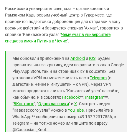
Российский университет спецназа – организованный
Рамзаном Кадыровым учебный центр в Гудермесе, где
проводится подготовка добровольцев для отправки в зону
военных действий и базируется спецназ "Ахмат", говорится в
справке "Кавказского узла" "
Чему учат в университете
спецназа имени Путина в Чечне
".
Мы обновили приложения на
Android
и
IOS
! Будем
признательны за критику, идеи по развитию как в Google
Play/App Store, так и на страницах КУ в соцсетях. Без
установки VPN вы можете читать нас в
Telegram
(в
Дагестане, Чечне и Ингушетии – с VPN). Через VPN
можно продолжать читать "Кавказский узел" на сайте,
как обычно, и в соцсетях
Facebook
**,
Instagram
**,
"
ВКонтакте
", "
Одноклассники
" и
X
. Смотреть видео
"Кавказского узла" можно в
YouTube
. Присылайте в
WhatsApp** сообщения на номер +49 157 72317856, в
Telegram – на тот же номер или пишите по адресу
@Caucasian_Knot.