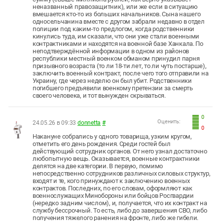
неназванный правозащитник), или же если в ситуацию
вмешается кто-то из больших начальников. Сына нашего
односельчанина вместе с другом забрали недавно в отдел
полиции под каким-то предлогом, когда родственники
кинулись туда, им сказали, что они уже стали военными
контрактниками и находятся на военной базе Ханкала. По
неподтверждённой информации в одном из районов
республики местный военком обманом принудил парня
призывного возраста (то ли 18-ти лет, то ли чуть постарше),
заключить военный контракт, после чего того отправили на
Украину, где через неделю он был убит. Родственники
погибшего предъявили военкому претензии за смерть
своего человека, и тот вынужден скрываться.
0
Оценить:
24.05.26 в 09:33
donnetta
#
0
Накануне собрались у одного товарища, узким кругом,
отметить его день рождения. Среди гостей был
действующий сотрудник органов. От него узнал достаточно
любопытную вещь. Оказывается, военные контрактники
делятся на две категории. В первую, помимо
непосредственно сотрудников различных силовых структур,
входят и те, кого принуждают к заключению военных
контрактов. Последних, по его словам, оформляют как
военнослужащих Минобороны или бойцов Росгвардии
(нередко задним числом), и, получается, что их контракт на
службу бессрочный. То есть, либо до завершения СВО, либо
получения тяжелого ранения на фронте, либо же гибели.