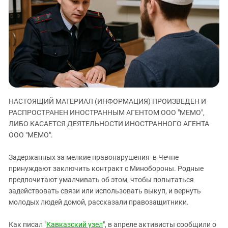
ЗАСТАВЛЯЕТ
Дагестан
КАВКАЗ ЗА ПАЛЕСТИНУ
Ингушетия
ИНАКОМЫСЛИЕ В ЧЕЧНЕ
Кабардино-Балкария
ПРЕСЛЕДОВАНИЕ АКТИВИСТОВ
МОБИЛИЗАЦИЯ И ПРОТЕСТЫ
Калмыкия
Карачаево-Черкесия
Краснодарский край
НАСТОЯЩИЙ МАТЕРИАЛ (ИНФОРМАЦИЯ) ПРОИЗВЕДЕН И
Нагорный Карабах
РАСПРОСТРАНЕН ИНОСТРАННЫМ АГЕНТОМ ООО "МЕМО",
Российская Федерация
ЛИБО КАСАЕТСЯ ДЕЯТЕЛЬНОСТИ ИНОСТРАННОГО АГЕНТА
ООО "МЕМО".
Ростовская область
Северная Осетия - Алания
Задержанных за мелкие правонарушения в Чечне
СКФО
принуждают заключить контракт с Минобороны. Родные
предпочитают умалчивать об этом, чтобы попытаться
Ставропольский край
задействовать связи или использовать выкуп, и вернуть
Чечня
молодых людей домой, рассказали правозащитники.
Южная Осетия
Как писал "
Кавказский узел
", в апреле активисты сообщили о