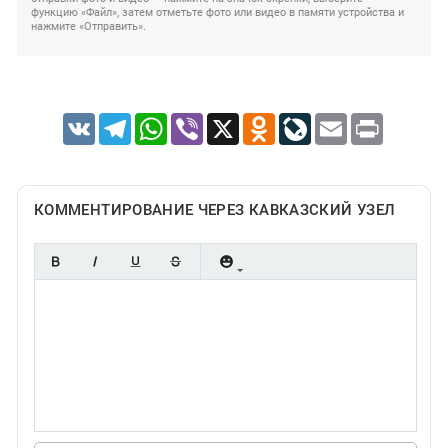
функцию «Файл», затем отметьте фото или видео в памяти устройства и
нажмите «Отправить».
VK
Telegram
WhatsApp
Viber
X
Odnoklassniki
LiveJournal
Email
Print
КОММЕНТИРОВАНИЕ ЧЕРЕЗ КАВКАЗСКИЙ УЗЕЛ