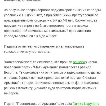
За получение предвыборного подкупа срок лишения свободы
увеличен с 1-3 до 2-5 лет, а при совершении преступления по
предварительному сговору – с 3-7 до 4-8 лет. Кроме того, за
нарушение запрета на благотворительность в период
предвыборной кампании максимальный срок лишения
свободы повышен с 3-6 до 4-8 лет.
Издание отмечает, что парламентская оппозиция в
голосовании не участвовала.
"Кавказский узел" также писал, что прошли
обыски
у члена
правления партии "Мать Армения", политолога Ерванда
Бозояна. Также силовики отчитались о задержании по делам
о предвыборных взятках представителей партии "Сильная
Армения" в Гаваре. Сообщения появились на фоне ожидания
решения Конституционного суда по итогам парламентских
выборов.
Партия "Процветающая Армения" олигарха
Гагика Царукяна
,