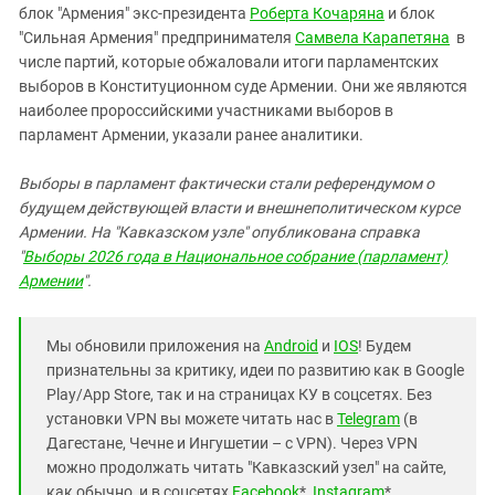
блок "Армения" экс-президента
Роберта Кочаряна
и блок
"Сильная Армения" предпринимателя
Самвела Карапетяна
в
числе партий, которые обжаловали итоги парламентских
выборов в Конституционном суде Армении. Они же являются
наиболее пророссийскими участниками выборов в
парламент Армении, указали ранее аналитики.
Выборы в парламент фактически стали референдумом о
будущем действующей власти и внешнеполитическом курсе
Армении. На "Кавказском узле" опубликована справка
"
Выборы 2026 года в Национальное собрание (парламент)
Армении
".
Мы обновили приложения на
Android
и
IOS
! Будем
признательны за критику, идеи по развитию как в Google
Play/App Store, так и на страницах КУ в соцсетях. Без
установки VPN вы можете читать нас в
Telegram
(в
Дагестане, Чечне и Ингушетии – с VPN). Через VPN
можно продолжать читать "Кавказский узел" на сайте,
как обычно, и в соцсетях
Facebook
*,
Instagram
*,