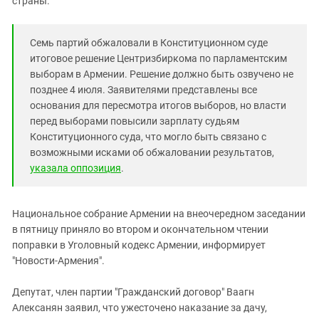
страны.
Южный Кавказ
ЮФО
Семь партий обжаловали в Конституционном суде
итоговое решение Центризбиркома по парламентским
выборам в Армении. Решение должно быть озвучено не
позднее 4 июля. Заявителями представлены все
основания для пересмотра итогов выборов, но власти
перед выборами повысили зарплату судьям
Конституционного суда, что могло быть связано с
возможными исками об обжаловании результатов,
указала оппозиция
.
Национальное собрание Армении на внеочередном заседании
в пятницу приняло во втором и окончательном чтении
поправки в Уголовный кодекс Армении, информирует
"Новости-Армения".
Депутат, член партии "Гражданский договор" Ваагн
Алексанян заявил, что ужесточено наказание за дачу,