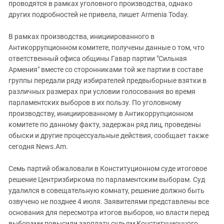
проводятся в рамках уголовного производства, однако
других подробностей не привела, пишет Armenia Today.
В рамках производства, инициированного в
Антикоррупционном комитете, получены данные о том, что
ответственный офиса общины Гавар партии "Сильная
Армения" вместе со сторонниками той же партии в составе
группы передали ряду избирателей предвыборные взятки в
различных размерах при условии голосования во время
парламентских выборов в их пользу. По уголовному
производству, инициированному в Антикоррупционном
комитете по данному факту, задержан ряд лиц, проведены
обыски и другие процессуальные действия, сообщает также
сегодня News.Am.
Семь партий обжаловали в Конституционном суде итоговое
решение Центризбиркома по парламентским выборам. Суд
удалился в совещательную комнату, решение должно быть
озвучено не позднее 4 июля. Заявителями представлены все
основания для пересмотра итогов выборов, но власти перед
выборами повысили зарплату судьям Конституционного