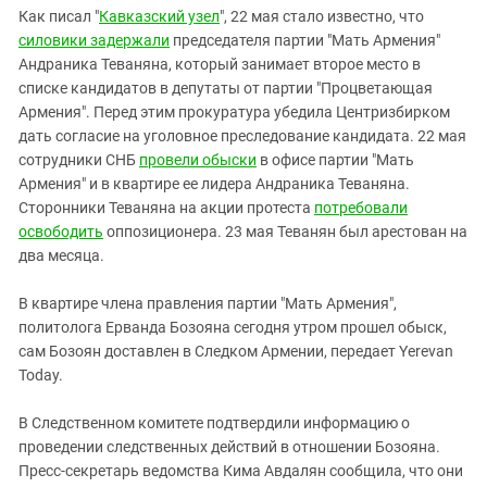
Южный Кавказ
Как писал "
Кавказский узел
", 22 мая стало известно, что
ЮФО
силовики задержали
председателя партии "Мать Армения"
Андраника Теваняна, который занимает второе место в
списке кандидатов в депутаты от партии "Процветающая
Армения". Перед этим прокуратура убедила Центризбирком
дать согласие на уголовное преследование кандидата. 22 мая
сотрудники СНБ
провели обыски
в офисе партии "Мать
Армения" и в квартире ее лидера Андраника Теваняна.
Сторонники Теваняна на акции протеста
потребовали
освободить
оппозиционера. 23 мая Теванян был арестован на
два месяца.
В квартире члена правления партии "Мать Армения",
политолога Ерванда Бозояна сегодня утром прошел обыск,
сам Бозоян доставлен в Следком Армении, передает Yerevan
Today.
В Следственном комитете подтвердили информацию о
проведении следственных действий в отношении Бозояна.
Пресс-секретарь ведомства Кима Авдалян сообщила, что они