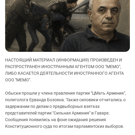
ЗАСТАВЛЯЕТ
Дагестан
КАВКАЗ ЗА ПАЛЕСТИНУ
Ингушетия
ИНАКОМЫСЛИЕ В ЧЕЧНЕ
Кабардино-Балкария
ПРЕСЛЕДОВАНИЕ АКТИВИСТОВ
МОБИЛИЗАЦИЯ И ПРОТЕСТЫ
Калмыкия
Карачаево-Черкесия
Краснодарский край
НАСТОЯЩИЙ МАТЕРИАЛ (ИНФОРМАЦИЯ) ПРОИЗВЕДЕН И
Нагорный Карабах
РАСПРОСТРАНЕН ИНОСТРАННЫМ АГЕНТОМ ООО "МЕМО",
Российская Федерация
ЛИБО КАСАЕТСЯ ДЕЯТЕЛЬНОСТИ ИНОСТРАННОГО АГЕНТА
ООО "МЕМО".
Ростовская область
Северная Осетия - Алания
Обыски прошли у члена правления партии "ЦМать Армения",
СКФО
политолога Ерванда Бозояна. Также силовики отчитались о
задержании по делам о предвыборных взятках
Ставропольский край
представителей партии "Сильная Армения" в Гаваре.
Чечня
Сообщения появились на фоне ожидания решения
Конституционного суда по итогам парламентских выборов.
Южная Осетия