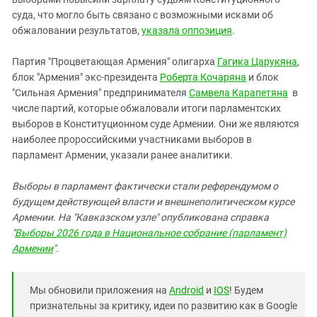
суда, что могло быть связано с возможными исками об
обжаловании результатов,
указала оппозиция
.
Партия "Процветающая Армения" олигарха
Гагика Царукяна
,
блок "Армения" экс-президента
Роберта Кочаряна
и блок
"Сильная Армения" предпринимателя
Самвела Карапетяна
в
числе партий, которые обжаловали итоги парламентских
выборов в Конституционном суде Армении. Они же являются
наиболее пророссийскими участниками выборов в
парламент Армении, указали ранее аналитики.
Выборы в парламент фактически стали референдумом о
будущем действующей власти и внешнеполитическом курсе
Армении. На "Кавказском узле" опубликована справка
"
Выборы 2026 года в Национальное собрание (парламент)
Армении
".
Мы обновили приложения на
Android
и
IOS
! Будем
признательны за критику, идеи по развитию как в Google