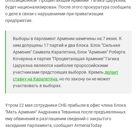
оппозиционной "Процветающей Армении" Гагика Царукяна,
Южный Кавказ
будет национализирован. После этого прокуратура сообщила
ЮФО
о деле в связи с нарушениями при приватизации
предприятия.
Выборы в парламент Армении намечены на 7 июня. К
ним допущены 17 партий и два блока. Блок "Сильная
Армения" Самвела Карапетяна, блок "Армения" Роберта
Кочаряна и партия "Процветающая Армения" Гагика
Царукяна являются наиболее пророссийскими
участниками предстоящих выборов. Кремль
делает
ставку на Карапетяна
, но по закону он не может
участвовать в выборах.
Утром 22 мая сотрудники СНБ прибыли в офис члена блока
"Мать Армения" Андраника Теваняна после предъявленных
ему обвинений в разглашении сведений с закрытого
заседания парламента, сообщает ArmeniaToday.