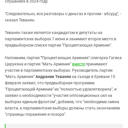
слушаниях в 2024 году.
"Следовательно, все разговоры о деньгах и прочем - абсурд", -
сказал Теванян.
Теванян также является кандидатом в депутаты на
парламентских выборах 7 июня и занимает второе место в
предвыборном списке партии "Процветающая Армения".
Напомним, партия
"
Процветающая Армения" олигарха Гагика
Царукяна и партия "Мать Армения"
вместе
принимают
участие в парламентских выборах. Руководитель партии
"Мать Армения"
Андраник Теванян
на съезде в Ереване 15
февраля заявил, что предвыборная программа
"Процветающей Армении" их "полностью удовлетворила", и
заявил о необходимости "участия оппозиционных сил на
выборах единым фронтом", добавив, что "необходима смена
власти, а парламентские выборы должны стать окончанием
"страницы поражения и позора".