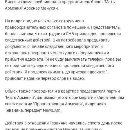
Видео из дома опубликовала представитель блока "Мать
Армения" Арекназ Манукян.
На кадрах видно несколько сотрудников
правоохранительных органов в помещении. Представитель
блока заявила, что сотрудники СНБ пришли для проведения
следственных действий. Она потребовала предъявить
документы о начале следственного мероприятия и
отказалась прекращать съемку до их предъявления и
прибытия адвоката. "Я не буду выключать телефон, пока вы
не предъявите уведомление о проведении следственного
действия. Я продолжу снимать до приезда адвоката", -
приводит издание перевод слов на видео.
Обыск также проводится и в квартире председателя партии
"Мать Армения", занимающего второе место в избирательном
списке партии "Процветающая Армения", Андраника
Теваняна, передает News.Am.
Действия в отношении Теваняна начались спустя день после
заявления премьер-министра Никола Пашиняна о