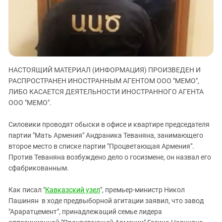
ЗАСТАВЛЯЕТ
Дагестан
КАВКАЗ ЗА ПАЛЕСТИНУ
Ингушетия
ИНАКОМЫСЛИЕ В ЧЕЧНЕ
Кабардино-Балкария
ПРЕСЛЕДОВАНИЕ АКТИВИСТОВ
МОБИЛИЗАЦИЯ И ПРОТЕСТЫ
Калмыкия
НАСТОЯЩИЙ МАТЕРИАЛ (ИНФОРМАЦИЯ) ПРОИЗВЕДЕН И
Карачаево-Черкесия
РАСПРОСТРАНЕН ИНОСТРАННЫМ АГЕНТОМ ООО "МЕМО",
Краснодарский край
ЛИБО КАСАЕТСЯ ДЕЯТЕЛЬНОСТИ ИНОСТРАННОГО АГЕНТА
Нагорный Карабах
ООО "МЕМО".
Российская Федерация
Силовики проводят обыски в офисе и квартире председателя
Ростовская область
партии "Мать Армения" Андраника Теваняна, занимающего
второе место в списке партии "Процветающая Армения".
Северная Осетия - Алания
Против Теваняна возбуждено дело о госизмене, он назвал его
СКФО
сфабрикованным.
Ставропольский край
Как писал "
Кавказский узел
", премьер-министр Никол
Чечня
Пашинян в ходе предвыборной агитации заявил, что завод
Южная Осетия
"Араратцемент", принадлежащий семье лидера