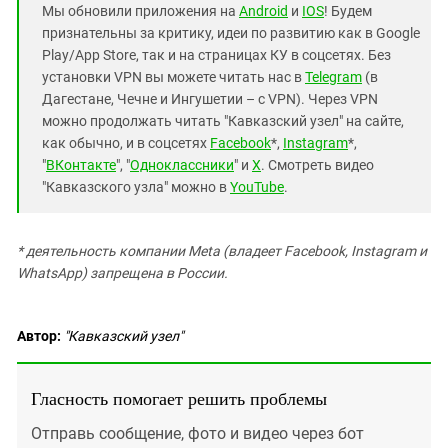
Мы обновили приложения на
Android
и
IOS
! Будем
признательны за критику, идеи по развитию как в Google
Play/App Store, так и на страницах КУ в соцсетях. Без
установки VPN вы можете читать нас в
Telegram
(в
Дагестане, Чечне и Ингушетии – с VPN). Через VPN
можно продолжать читать "Кавказский узел" на сайте,
как обычно, и в соцсетях
Facebook
*,
Instagram
*,
"
ВКонтакте
", "
Одноклассники
" и
X
. Смотреть видео
"Кавказского узла" можно в
YouTube
.
* деятельность компании Meta (владеет Facebook, Instagram и
WhatsApp) запрещена в России.
Автор:
"Кавказский узел"
Гласность помогает решить проблемы
Отправь сообщение, фото и видео через бот