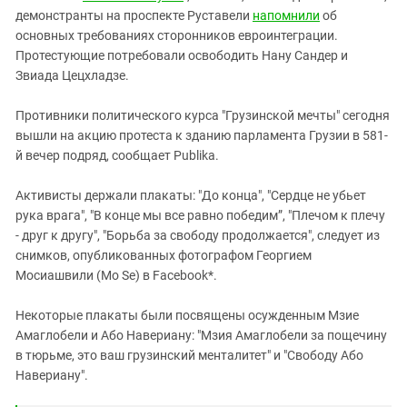
Южный Кавказ
демонстранты на проспекте Руставели
напомнили
об
ЮФО
основных требованиях сторонников евроинтеграции.
Протестующие потребовали освободить Нану Сандер и
Звиада Цецхладзе.
Противники политического курса "Грузинской мечты" сегодня
вышли на акцию протеста к зданию парламента Грузии в 581-
й вечер подряд, сообщает Publika.
Активисты держали плакаты: "До конца", "Сердце не убьет
рука врага", "В конце мы все равно победим”, "Плечом к плечу
- друг к другу", "Борьба за свободу продолжается", следует из
снимков, опубликованных фотографом Георгием
Мосиашвили (Mo Se) в Facebook*.
Некоторые плакаты были посвящены осужденным Мзие
Амаглобели и Або Навериану: "Мзия Амаглобели за пощечину
в тюрьме, это ваш грузинский менталитет" и "Свободу Або
Навериану".