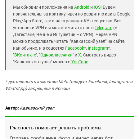
Мы обновили приложения на
Android
и
IOS
! Будем
признательны за критику, идеи по развитию как в Google
Play/App Store, так и на страницах КУ в соцсетях. Без
установки VPN вы можете читать нас в
Telegram
(в
Дагестане, Чечне и Ингушетии – с VPN). Через VPN
можно продолжать читать "Кавказский узел" на сайте,
как обычно, и в соцсетях
Facebook
*,
Instagram
*,
"
ВКонтакте
", "
Одноклассники
" и
X
. Смотреть видео
"Кавказского узла" можно в
YouTube
.
* деятельность компании Meta (владеет Facebook, Instagram и
WhatsApp) запрещена в России.
Автор:
Кавказский узел
Гласность помогает решить проблемы
Отправь сообщение, фото и видео через бот