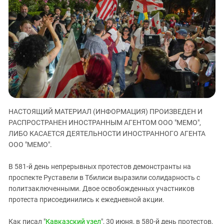
ЗАСТАВЛЯЕТ
Дагестан
КАВКАЗ ЗА ПАЛЕСТИНУ
Ингушетия
ИНАКОМЫСЛИЕ В ЧЕЧНЕ
Кабардино-Балкария
ПРЕСЛЕДОВАНИЕ АКТИВИСТОВ
МОБИЛИЗАЦИЯ И ПРОТЕСТЫ
Калмыкия
Карачаево-Черкесия
Краснодарский край
Нагорный Карабах
НАСТОЯЩИЙ МАТЕРИАЛ (ИНФОРМАЦИЯ) ПРОИЗВЕДЕН И
Российская Федерация
РАСПРОСТРАНЕН ИНОСТРАННЫМ АГЕНТОМ ООО "МЕМО",
Ростовская область
ЛИБО КАСАЕТСЯ ДЕЯТЕЛЬНОСТИ ИНОСТРАННОГО АГЕНТА
ООО "МЕМО".
Северная Осетия - Алания
СКФО
В 581-й день непрерывных протестов демонстранты на
проспекте Руставели в Тбилиси выразили солидарность с
Ставропольский край
политзаключенными. Двое освобожденных участников
Чечня
протеста присоединились к ежедневной акции.
Южная Осетия
Как писал "
Кавказский узел
", 30 июня, в 580-й день протестов,