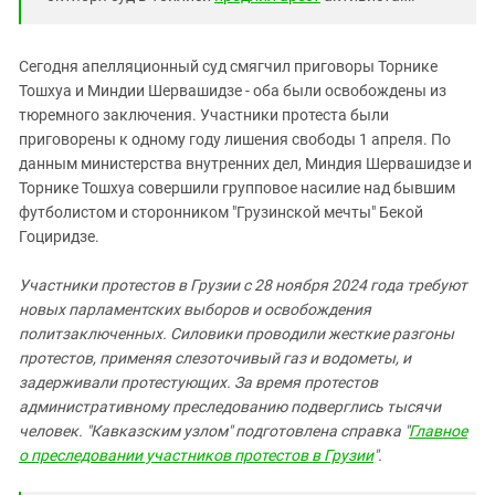
Сегодня апелляционный суд смягчил приговоры Торнике
Тошхуа и Миндии Шервашидзе - оба были освобождены из
тюремного заключения. Участники протеста были
приговорены к одному году лишения свободы 1 апреля. По
данным министерства внутренних дел, Миндия Шервашидзе и
Торнике Тошхуа совершили групповое насилие над бывшим
футболистом и сторонником "Грузинской мечты" Бекой
Гоциридзе.
Участники протестов в Грузии с 28 ноября 2024 года требуют
новых парламентских выборов и освобождения
политзаключенных. Силовики проводили жесткие разгоны
протестов, применяя слезоточивый газ и водометы, и
задерживали протестующих. За время протестов
административному преследованию подверглись тысячи
человек. "Кавказским узлом" подготовлена справка "
Главное
о преследовании участников протестов в Грузии
".