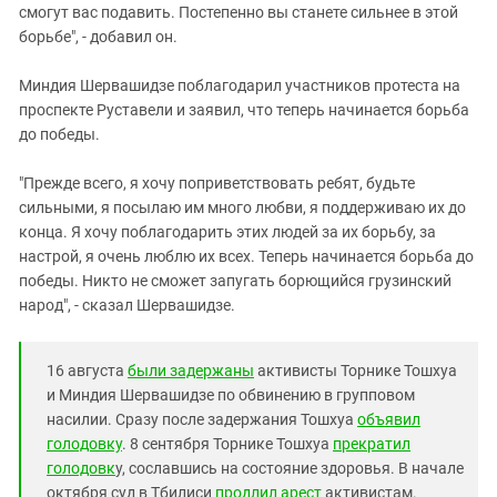
смогут вас подавить. Постепенно вы станете сильнее в этой
борьбе", - добавил он.
Миндия Шервашидзе поблагодарил участников протеста на
проспекте Руставели и заявил, что теперь начинается борьба
до победы.
"Прежде всего, я хочу поприветствовать ребят, будьте
сильными, я посылаю им много любви, я поддерживаю их до
конца. Я хочу поблагодарить этих людей за их борьбу, за
настрой, я очень люблю их всех. Теперь начинается борьба до
победы. Никто не сможет запугать борющийся грузинский
народ", - сказал Шервашидзе.
16 августа
были задержаны
активисты Торнике Тошхуа
и Миндия Шервашидзе по обвинению в групповом
насилии. Сразу после задержания Тошхуа
объявил
голодовку
. 8 сентября Торнике Тошхуа
прекратил
голодовк
у, сославшись на состояние здоровья. В начале
октября суд в Тбилиси
продлил арест
активистам.