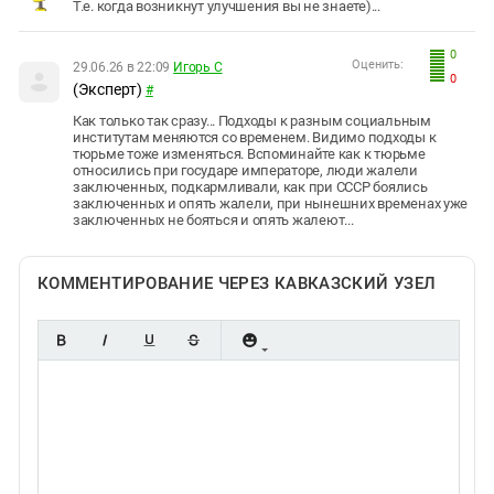
Т.е. когда возникнут улучшения вы не знаете)...
0
Оценить:
29.06.26 в 22:09
Игорь С
0
(Эксперт)
#
Как только так сразу... Подходы к разным социальным
институтам меняются со временем. Видимо подходы к
тюрьме тоже изменяться. Вспоминайте как к тюрьме
относились при государе императоре, люди жалели
заключенных, подкармливали, как при СССР боялись
заключенных и опять жалели, при нынешних временах уже
заключенных не бояться и опять жалеют...
КОММЕНТИРОВАНИЕ ЧЕРЕЗ КАВКАЗСКИЙ УЗЕЛ