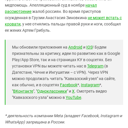
медпомощь. Апелляционный суд в ноябре
начал
рассмотрение
жалоб россиян. Во время приступов
осужденная в Грузии Анастасия Зиновкина
не может встать с
кровати
, у нее отнялись пальцы правой руки и ноги, сообщил
ее жених Артем Грибуль.
Мы обновили приложения на
Android
и
IOS
! Будем
признательны за критику, идеи по развитию как в Google
Play/App Store, так и на страницах КУ в соцсетях. Без
установки VPN вы можете читать нас в
Telegram
(в
Дагестане, Чечне и Ингушетии – с VPN). Через VPN
можно продолжать читать "Кавказский узел" на сайте,
как обычно, и в соцсетях
Facebook
*,
Instagram
*,
"
ВКонтакте
", "
Одноклассники
" и
X
. Смотреть видео
"Кавказского узла" можно в
YouTube
.
* деятельность компании Meta (владеет Facebook, Instagram и
WhatsApp) запрещена в России.