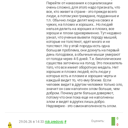
Перейти от наказания к социализации
очень сложно, для этого надо признать, что
все, кто живет в стране - это прежде всего
люди, а потом уже граждане, подданные и
т.п. Обычно люди делят мир на своих и
чужих, на плохих и хороших... Но людей
нельзя делить на хороших и плохих, все
хороши и плохи одновременно. Тут недавно
узнал, что ученые вывели породу мышей,
которые не толстеют, едят много и не
толстеют. Но у этой породы есть одна
большая проблема, они дохнуть на первый
день голодовки, а обычные мыши умирают
от голода через 4-5 дней. Т.е. биологические
существа заточены на голод. Это показатель
того, что все имеет оборотную медаль. Нет
хороших и плохих людей, есть люди у
которых есть и плохие и хорошие черты и
каждый видит то, что ему ближе. Если
человек видит в другом человеке только зло,
значит он сам наполнен злом больше, чем
добром. Почему дети больше доверяют,
потому что они пока еще не наполнены
злом и видят в других лишь добро.
Недоверие - это самонаполненость злом.
0
Оценить:
29.06.26 в 14:33
rick.predovic
#
0