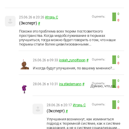
0
Оценить:
25.06.26 в 20:26
Игорь С
0
(Эксперт)
#
Похоже это проблема всех тюрем постсоветского
пространства. Когда медобслуживание в тюрьмах
улучшиться, тогда можно будет говорить о том, что наши
тюрьмы стали более цивилизованными...
0
Оценить:
26.06.26 в 09:33
josiah_runolfsson
#
0
И когда будут улучшения, по вашему мнению?...
0
Оценить:
28.06.26 в 10:31
ira.stiedemann
#
Думаю, что да...
0
0
Оценить:
28.06.26 в 20:17
Игорь С
0
(Эксперт)
#
Улучшения возникнут, как измениться
подход к тюремной системе, как к системе
наказания, а не к системе социализации...