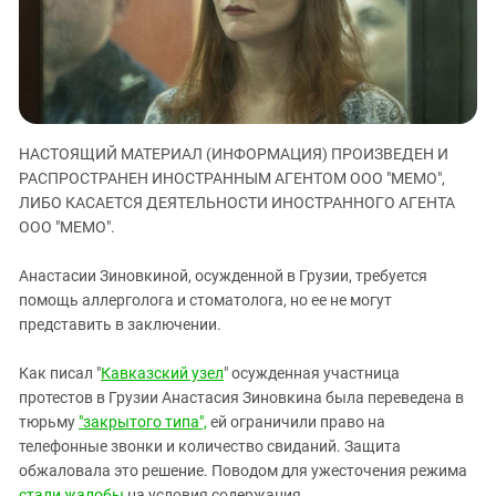
ЗАСТАВЛЯЕТ
Дагестан
КАВКАЗ ЗА ПАЛЕСТИНУ
Ингушетия
ИНАКОМЫСЛИЕ В ЧЕЧНЕ
Кабардино-Балкария
ПРЕСЛЕДОВАНИЕ АКТИВИСТОВ
МОБИЛИЗАЦИЯ И ПРОТЕСТЫ
Калмыкия
НАСТОЯЩИЙ МАТЕРИАЛ (ИНФОРМАЦИЯ) ПРОИЗВЕДЕН И
Карачаево-Черкесия
РАСПРОСТРАНЕН ИНОСТРАННЫМ АГЕНТОМ ООО "МЕМО",
Краснодарский край
ЛИБО КАСАЕТСЯ ДЕЯТЕЛЬНОСТИ ИНОСТРАННОГО АГЕНТА
Нагорный Карабах
ООО "МЕМО".
Российская Федерация
Анастасии Зиновкиной, осужденной в Грузии, требуется
Ростовская область
помощь аллерголога и стоматолога, но ее не могут
представить в заключении.
Северная Осетия - Алания
СКФО
Как писал "
Кавказский узел
" осужденная участница
Ставропольский край
протестов в Грузии Анастасия Зиновкина была переведена в
тюрьму
"закрытого типа",
ей ограничили право на
Чечня
телефонные звонки и количество свиданий. Защита
Южная Осетия
обжаловала это решение. Поводом для ужесточения режима
стали жалобы
на условия содержания.