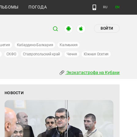
ЛЬБОМЫ
ПОГОДА
RU
EN
ВОЙТИ
шетия
Кабардино-Балкария
Калмыкия
СКФО
Ставропольский край
Чечня
Южная Осетия
Экокатастрофа на Кубани
НОВОСТИ