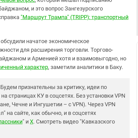
айджаном, и это вопрос Зангезурского
 справка
"Маршрут Трампа" (TRIPP): транспортный
Э обсудили начатое экономическое
жности для расширения торговли. Торгово-
йджаном и Арменией хотя и взаимовыгодно, но
ниченный характер
, заметили аналитики в Баку.
! Будем признательны за критику, идеи по
и на страницах КУ в соцсетях. Без установки VPN
ане, Чечне и Ингушетии – с VPN). Через VPN
 на сайте, как обычно, и в соцсетях
лассники
" и
X
. Смотреть видео "Кавказского