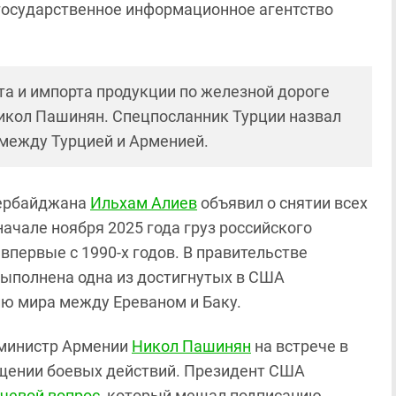
 государственное информационное агентство
а и импорта продукции по железной дороге
кол Пашинян. Спецпосланник Турции назвал
 между Турцией и Арменией.
зербайджана
Ильхам Алиев
объявил о снятии всех
начале ноября 2025 года груз российского
первые с 1990-х годов. В правительстве
выполнена одна из достигнутых в США
ю мира между Ереваном и Баку.
р-министр Армении
Никол Пашинян
на встрече в
щении боевых действий. Президент США
чевой вопрос
, который мешал подписанию