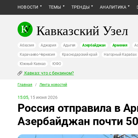
НОВОСТИ
ТЕМЫ
ТРЕНДЫ
АНАЛИТИКА
Кавказский Узел
Абхазия
Аджария
Адыгея
Азербайджан
Армения
А
Карачаево-Черкесия
Краснодарский край
Нагорный Карабах
Южный Кавказ
ЮФО
Кавказ: что с бензином?
Главная
/
Лента новостей
15:05,
15 июня 2026
Россия отправила в А
Азербайджан почти 5