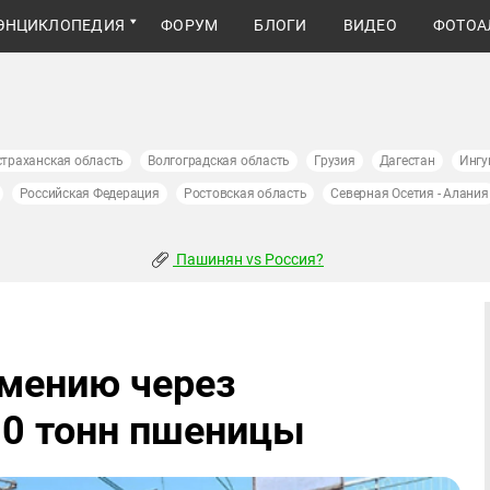
ЭНЦИКЛОПЕДИЯ
ФОРУМ
БЛОГИ
ВИДЕО
ФОТОА
страханская область
Волгоградская область
Грузия
Дагестан
Ингу
Российская Федерация
Ростовская область
Северная Осетия - Алания
Пашинян vs Россия?
рмению через
00 тонн пшеницы