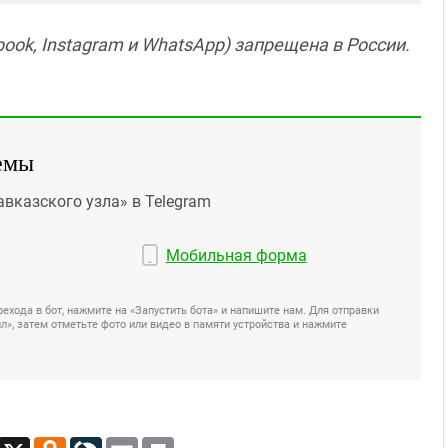
ook, Instagram и WhatsApp) запрещена в России.
емы
авказского узла» в Telegram
Мобильная форма
ехода в бот, нажмите на «Запустить бота» и напишите нам. Для отправки
», затем отметьте фото или видео в памяти устройства и нажмите
App
Viber
X
Odnoklassniki
LiveJournal
Email
Print