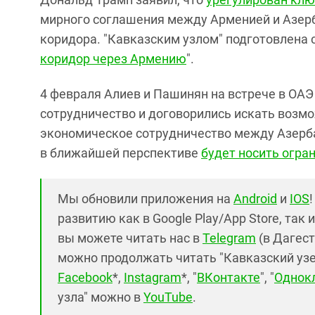
мирного соглашения между Арменией и Азерб
коридора. "Кавказским узлом" подготовлена
коридор через Армению
".
4 февраля Алиев и Пашинян на встрече в ОА
сотрудничество и договорились искать возмо
экономическое сотрудничество между Азерба
в ближайшей перспективе
будет носить огра
Мы обновили приложения на
Android
и
IOS
развитию как в Google Play/App Store, так 
вы можете читать нас в
Telegram
(в Дагест
можно продолжать читать "Кавказский узел"
Facebook
*,
Instagram
*, "
ВКонтакте
", "
Однок
узла" можно в
YouTube
.