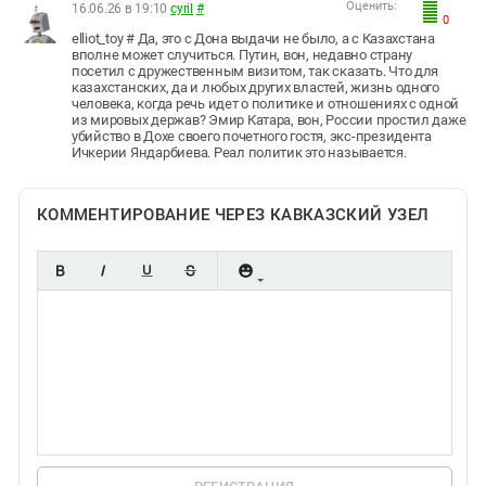
Оценить:
16.06.26 в 19:10
cyril
#
0
elliot_toy # Да, это с Дона выдачи не было, а с Казахстана
вполне может случиться. Путин, вон, недавно страну
посетил с дружественным визитом, так сказать. Что для
казахстанских, да и любых других властей, жизнь одного
человека, когда речь идет о политике и отношениях с одной
из мировых держав? Эмир Катара, вон, России простил даже
убийство в Дохе своего почетного гостя, экс-президента
Ичкерии Яндарбиева. Реал политик это называется.
КОММЕНТИРОВАНИЕ ЧЕРЕЗ КАВКАЗСКИЙ УЗЕЛ