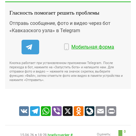
Гласность помогает решить проблемы
Отправь сообщение, фото и видео через бот
«Кавказского узла» в Telegram
Мобильная форма
Кнопка работает при установленном приложении Telegram. После
перехода в бот, нажмите на «Запустить бота» и напишите нам. Для
отправки фото и видео — нажмите на значок скрепки, выберите
функцию «Файл», затем отметьте фото или видео в памяти устройства и
нажмите «Отправить».
VK
Telegram
WhatsApp
Viber
X
Odnoklassniki
LiveJournal
Email
Print
0
Оценить:
15.06.26 в 18:28
bradly.ruecker
#