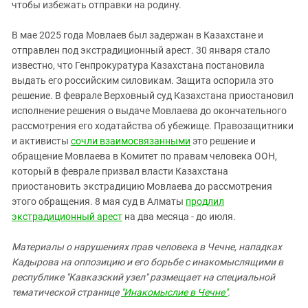
чтобы избежать отправки на родину.
В мае 2025 года Мовлаев был задержан в Казахстане и
отправлен под экстрадиционный арест. 30 января стало
известно, что Генпрокуратура Казахстана постановила
выдать его российским силовикам. Защита оспорила это
решение. В феврале Верховный суд Казахстана приостановил
исполнение решения о выдаче Мовлаева до окончательного
рассмотрения его ходатайства об убежище. Правозащитники
и активисты
сочли взаимосвязанными
это решение и
обращение Мовлаева в Комитет по правам человека ООН,
который в феврале призвал власти Казахстана
приостановить экстрадицию Мовлаева до рассмотрения
этого обращения. 8 мая суд в Алматы
продлил
экстрадиционный арест
на два месяца - до июля.
Материалы о нарушениях прав человека в Чечне, нападках
Кадырова на оппозицию и его борьбе с инакомыслящими в
республике "Кавказский узел" размещает на специальной
тематической странице
"Инакомыслие в Чечне"
.