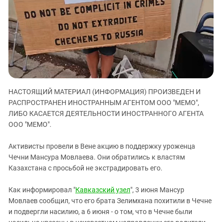
ЗАСТАВЛЯЕТ
Дагестан
КАВКАЗ ЗА ПАЛЕСТИНУ
Ингушетия
ИНАКОМЫСЛИЕ В ЧЕЧНЕ
Кабардино-Балкария
ПРЕСЛЕДОВАНИЕ АКТИВИСТОВ
МОБИЛИЗАЦИЯ И ПРОТЕСТЫ
Калмыкия
Карачаево-Черкесия
Краснодарский край
НАСТОЯЩИЙ МАТЕРИАЛ (ИНФОРМАЦИЯ) ПРОИЗВЕДЕН И
Нагорный Карабах
РАСПРОСТРАНЕН ИНОСТРАННЫМ АГЕНТОМ ООО "МЕМО",
ЛИБО КАСАЕТСЯ ДЕЯТЕЛЬНОСТИ ИНОСТРАННОГО АГЕНТА
Российская Федерация
ООО "МЕМО".
Ростовская область
Активисты провели в Вене акцию в поддержку уроженца
Северная Осетия - Алания
Чечни Мансура Мовлаева. Они обратились к властям
СКФО
Казахстана с просьбой не экстрадировать его.
Ставропольский край
Как информировал "
Кавказский узел
", 3 июня Мансур
Чечня
Мовлаев сообщил, что его брата Зелимхана похитили в Чечне
Южная Осетия
и подвергли насилию, а 6 июня - о том, что в Чечне были