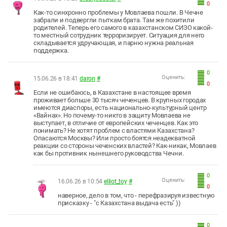
0
Как-то синхронно проблемы у Мовлаева пошли. В Чечне
забрали и подвергли пыткам брата. Там же похитили
родителей. Теперь его самого в казахстанском СИЗО какой-
то местный сотрудник терроризирует. Ситуация для него
складывается удручающая, и парню нужна реальная
поддержка.
0
Оценить:
15.06.26 в 18:41
daron
#
0
Если не ошибаюсь, в Казахстане в настоящее время
проживает больше 30 тысяч чеченцев. В крупных городах
имеются диаспоры, есть национально-культурный центр
«Вайнах». Но почему-то никто в защиту Мовлаева не
выступает, в отличие от европейских чеченцев. Как это
понимать? Не хотят проблем с властями Казахстана?
Опасаются Москвы? Или просто боятся неадекватной
реакции со стороны чеченских властей? Как-никак, Мовлаев
как бы противник нынешнего руководства Чечни.
0
Оценить:
16.06.26 в 10:54
elliot_toy
#
0
наверное, дело в том, что - перефразируя известную
присказку - "с Казахстана выдача есть" ))
0