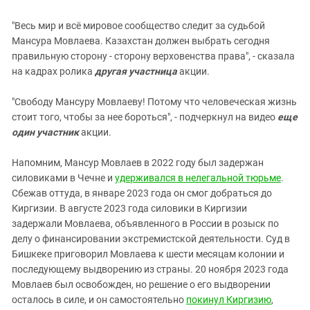
"Весь мир и всё мировое сообщество следит за судьбой
Мансура Мовлаева. Казахстан должен выбрать сегодня
правильную сторону - сторону верховенства права", - сказала
на кадрах ролика
другая участница
акции.
"Свободу Мансуру Мовлаеву! Потому что человеческая жизнь
стоит того, чтобы за нее бороться", - подчеркнул на видео
еще
один участник
акции.
Напомним, Мансур Мовлаев в 2022 году был задержан
силовиками в Чечне и
удерживался в нелегальной тюрьме
.
Сбежав оттуда, в январе 2023 года он смог добраться до
Киргизии. В августе 2023 года силовики в Киргизии
задержали Мовлаева, объявленного в России в розыск по
делу о финансировании экстремистской деятельности. Суд в
Бишкеке приговорил Мовлаева к шести месяцам колонии и
последующему выдворению из страны. 20 ноября 2023 года
Мовлаев был освобожден, но решение о его выдворении
осталось в силе, и он самостоятельно
покинул Киргизию
,