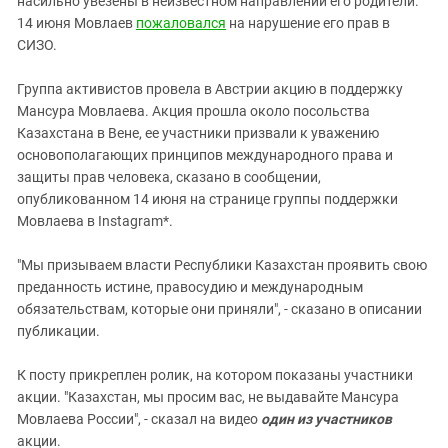
насильно увезены в неизвестном направлении его родители.
Южный Кавказ
14 июня Мовлаев
пожаловался
на нарушение его прав в
ЮФО
СИЗО.
Группа активистов провела в Австрии акцию в поддержку
Мансура Мовлаева. Акция прошла около посольства
Казахстана в Вене, ее участники призвали к уважению
основополагающих принципов международного права и
защиты прав человека, сказано в сообщении,
опубликованном 14 июня на странице группы поддержки
Мовлаева в Instagram*.
"Мы призываем власти Республики Казахстан проявить свою
преданность истине, правосудию и международным
обязательствам, которые они приняли", - сказано в описании
публикации.
К посту прикреплен ролик, на котором показаны участники
акции. "Казахстан, мы просим вас, не выдавайте Мансура
Мовлаева России", - сказал на видео
один из участников
акции.