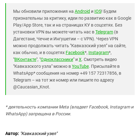
Мы обновили приложения на
Android
и
IOS
! Будем
признательны за критику, идеи по развитию как в Google
Play/App Store, так и на страницах КУ в соцсетях. Без
установки VPN вы можете читать нас в
Telegram
(в
Дагестане, Чечне и Ингушетии – с VPN). Через VPN
можно продолжать читать "Кавказский узел" на сайте,
как обычно, и в соцсетях
Facebook
*,
Instagram
*,
"
ВКонтакте
", "
Одноклассники
" и
X
. Смотреть видео
"Кавказского узла" можно в
YouTube
. Присылайте в
WhatsApp* сообщения на номер +49 157 72317856, в
Telegram – на тот же номер или пишите по адресу
@Caucasian_Knot.
* деятельность компании Meta (владеет Facebook, Instagram и
WhatsApp) запрещена в России.
Автор:
"Кавказский узел"