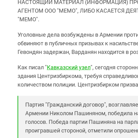
НАСТОЯЩИЙ МАТЕРИАЛ (ИНФОРМАЦИЯ) ПР
АГЕНТОМ ООО "МЕМО", ЛИБО КАСАЕТСЯ ДЕ
"МЕМО".
Уголовные дела возбуждены в Армении проти
обвиняют в публичных призывах к насильств
Гевондян задержан, Варданян находится в ро
Как писал "
Кавказский узел
", сегодня сторо
здания Центризбиркома, требуя справедливо
количеством полиции. Центризбирком призва
Партия "Гражданский договор", возглавл
Армении Николом Пашиняном, победила на
голосов. Победа партии Пашиняна на пар
проигравшей стороной, отметили опрошен