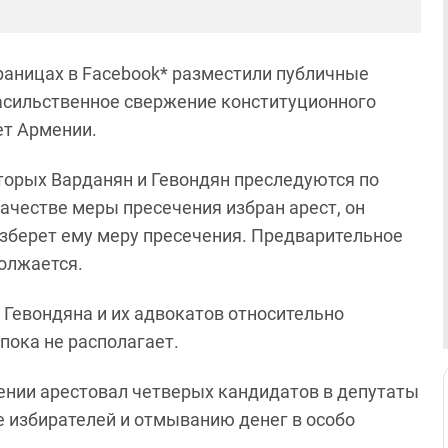
траницах в Facebook* разместили публичные
насильственное свержение конституционного
ет Армении.
торых Варданян и Гевондян преследуются по
качестве меры пресечения избран арест, он
 изберет ему меру пресечения. Предварительное
должается.
Гевондяна и их адвокатов относительно
 пока не располагает.
рмении арестовал четверых кандидатов в депутаты
е избирателей и отмыванию денег в особо