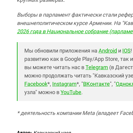
Выборы в парламент фактически стали рефе
внешнеполитическом курсе Армении. На "Кавк
2026 года в Национальное собрание (парлам
Мы обновили приложения на
Android
и
IOS
развитию как в Google Play/App Store, так 
вы можете читать нас в
Telegram
(в Дагест
можно продолжать читать "Кавказский узел"
Facebook
*,
Instagram
*, "
ВКонтакте
", "
Однок
узла" можно в
YouTube
.
* деятельность компании Meta (владеет Faceb
Автор:
Кавказский узел