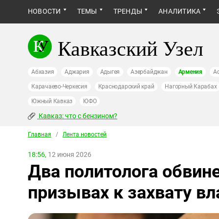
НОВОСТИ
ТЕМЫ
ТРЕНДЫ
АНАЛИТИКА
Кавказский Узел
Абхазия
Аджария
Адыгея
Азербайджан
Армения
А
Карачаево-Черкесия
Краснодарский край
Нагорный Карабах
Южный Кавказ
ЮФО
Кавказ: что с бензином?
Главная
/
Лента новостей
18:56,
12 июня 2026
Два политолога обвин
призывах к захвату вл