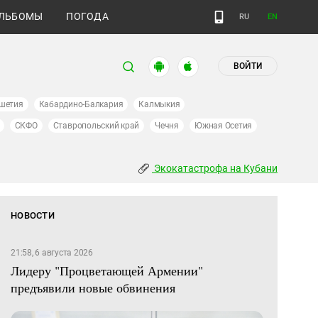
ЛЬБОМЫ
ПОГОДА
RU
EN
ВОЙТИ
шетия
Кабардино-Балкария
Калмыкия
СКФО
Ставропольский край
Чечня
Южная Осетия
Экокатастрофа на Кубани
НОВОСТИ
21:58, 6 августа 2026
Лидеру "Процветающей Армении"
предъявили новые обвинения