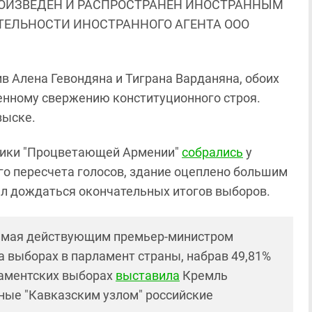
ОИЗВЕДЕН И РАСПРОСТРАНЕН ИНОСТРАННЫМ
ЯТЕЛЬНОСТИ ИНОСТРАННОГО АГЕНТА ООО
в Алена Гевондяна и Тиграна Варданяна, обоих
енному свержению конституционного строя.
зыске.
нники "Процветающей Армении"
собрались
у
го пересчета голосов, здание оцеплено большим
л дождаться окончательных итогов выборов.
яемая действующим премьер-министром
 выборах в парламент страны, набрав 49,81%
ламентских выборах
выставила
Кремль
ные "Кавказским узлом" российские