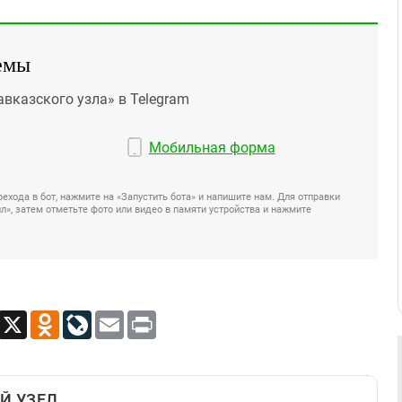
емы
авказского узла» в Telegram
Мобильная форма
ехода в бот, нажмите на «Запустить бота» и напишите нам. Для отправки
», затем отметьте фото или видео в памяти устройства и нажмите
App
Viber
X
Odnoklassniki
LiveJournal
Email
Print
Й УЗЕЛ