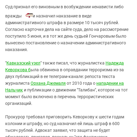
Суд признал его виновным в возбуждении ненависти либо
вражды
и назначил наказание в виде
административного штрафа в размере 10 тысяч рублей.
Согласно карточке дела на сайте суда, дело на рассмотрение
поступило 5 июня, и в тот же день судьей Гончаровым было
вынесено постановление о назначении административного
наказания.
"
Кавказский узел
" также писал, что журналистка
Надежда
Кеворкова б
ыла обвинена в оправдании терроризма из-за
двух публикаций в ее телеграм-канале: репоста текста
журналиста
Орхана Джемаля
от 2010 года о
нападении на
Нальчик
и публикации о движении "Талибан", которое на тот
момент было включено в перечень террористических
организаций.
Прокурор требовал приговорить Кеворкову к шести годам
колонии и штрафу, но суд назначил ей лишь штраф в 600
тысяч рублей. Адвокат заявил, что защита не будет
обжаловать приговор, поскольку "это фактически