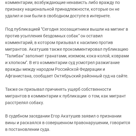
Южный Кавказ
комментарии, возбуждающие ненависть либо вражду по
признаку национальной принадлежности, которые он не
ЮФО
удалил и они были в свободном доступе в интернете.
Под публикацией "Сегодня зоозащитники вышли на митинг в
против усыпления бездомных собак" он оставил
комментарий, в котором призывал к насилию против
мигрантов. Акатушев также прокомментировал публикацию
"Талибан" заполнит гранатами, изюмом, кока-колой, коврами
и хлопком". В его комментарии суд усмотрел разжигание
вражды между народом Российской Федерации и
Афганистана, сообщает Октябрьский районный суд на сайте.
Также он призывал причинять ущерб собственности
мигрантов в комментарии к публикации о том, как мигрант
расстрелял собаку.
В судебном заседании Егор Акатушев заявил о признании
вины и раскаялся в совершенном правонарушении, говорится
в постановлении суда.