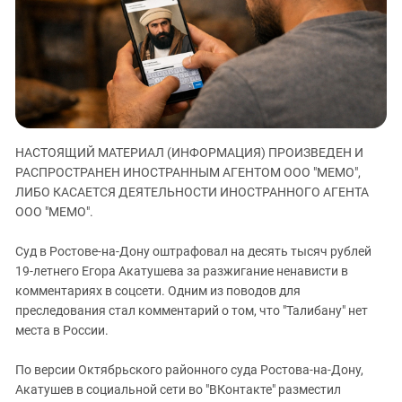
ЗАСТАВЛЯЕТ
Дагестан
КАВКАЗ ЗА ПАЛЕСТИНУ
Ингушетия
ИНАКОМЫСЛИЕ В ЧЕЧНЕ
Кабардино-Балкария
ПРЕСЛЕДОВАНИЕ АКТИВИСТОВ
МОБИЛИЗАЦИЯ И ПРОТЕСТЫ
Калмыкия
Карачаево-Черкесия
НАСТОЯЩИЙ МАТЕРИАЛ (ИНФОРМАЦИЯ) ПРОИЗВЕДЕН И
Краснодарский край
РАСПРОСТРАНЕН ИНОСТРАННЫМ АГЕНТОМ ООО "МЕМО",
Нагорный Карабах
ЛИБО КАСАЕТСЯ ДЕЯТЕЛЬНОСТИ ИНОСТРАННОГО АГЕНТА
Российская Федерация
ООО "МЕМО".
Ростовская область
Суд в Ростове-на-Дону оштрафовал на десять тысяч рублей
Северная Осетия - Алания
19-летнего Егора Акатушева за разжигание ненависти в
комментариях в соцсети. Одним из поводов для
СКФО
преследования стал комментарий о том, что "Талибану" нет
Ставропольский край
места в России.
Чечня
По версии Октябрьского районного суда Ростова-на-Дону,
Южная Осетия
Акатушев в социальной сети во "ВКонтакте" разместил