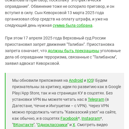
оправдание". Обвинение тоже не оспорило приговор, и он
вступил в силу. Сын Кеворковой 13 марта 2025 года
организовал сбор средств на оплату штрафа, и уже на
следующий день нужная
сумма была собрана
.
При этом 17 апреля 2025 года Верховный суд России
приостановил запрет движения "Талибан". Приостановка
запрета означает, что
должны быть прекращены
уголовные
дела об оправдании терроризма, связанные с "Талибаном",
заявил адвокат Кеворковой.
Мы обновили приложения на
Android
и
IOS
! Будем
признательны за критику, идеи по развитию как в Google
Play/App Store, так и на страницах КУ в соцсетях. Без
установки VPN вы можете читать нас в
Telegram
(в
Дагестане, Чечне и Ингушетии – с VPN). Через VPN
можно продолжать читать "Кавказский узел" на сайте,
как обычно, и в соцсетях
Facebook
*,
Instagram
*,
"
ВКонтакте
", "
Одноклассники
" и
X
. Смотреть видео