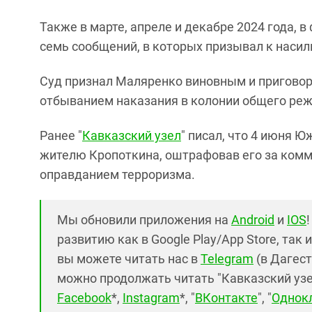
Также в марте, апреле и декабре 2024 года, в
семь сообщений, в которых призывал к насил
Суд признал Маляренко виновным и приговори
отбыванием наказания в колонии общего ре
Ранее "
Кавказский узел
" писал, что 4 июня 
жителю Кропоткина, оштрафовав его за ком
оправданием терроризма.
Мы обновили приложения на
Android
и
IOS
развитию как в Google Play/App Store, так 
вы можете читать нас в
Telegram
(в Дагест
можно продолжать читать "Кавказский узел"
Facebook
*,
Instagram
*, "
ВКонтакте
", "
Однок