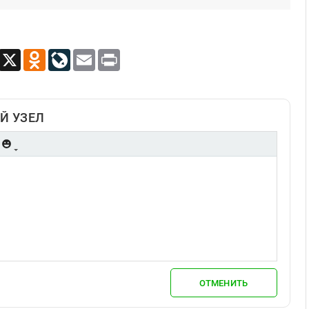
App
Viber
X
Odnoklassniki
LiveJournal
Email
Print
Й УЗЕЛ
ОТМЕНИТЬ