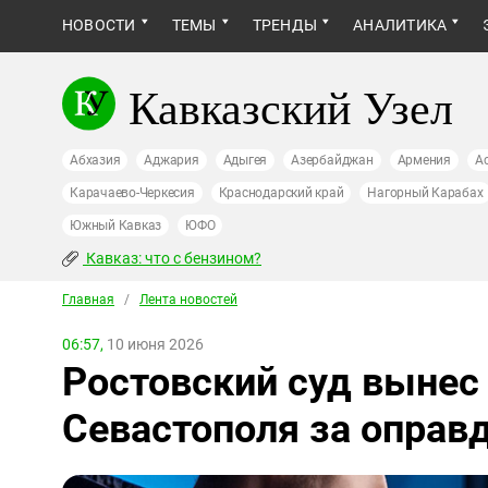
НОВОСТИ
ТЕМЫ
ТРЕНДЫ
АНАЛИТИКА
Кавказский Узел
Абхазия
Аджария
Адыгея
Азербайджан
Армения
А
Карачаево-Черкесия
Краснодарский край
Нагорный Карабах
Южный Кавказ
ЮФО
Кавказ: что с бензином?
Главная
/
Лента новостей
06:57,
10 июня 2026
Ростовский суд вынес
Севастополя за оправ