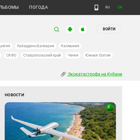
ЛЬБОМЫ
ПОГОДА
RU
EN
ВОЙТИ
шетия
Кабардино-Балкария
Калмыкия
СКФО
Ставропольский край
Чечня
Южная Осетия
Экокатастрофа на Кубани
НОВОСТИ