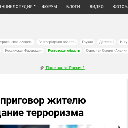
ЭНЦИКЛОПЕДИЯ
ФОРУМ
БЛОГИ
ВИДЕО
ФОТОА
страханская область
Волгоградская область
Грузия
Дагестан
Ингу
Российская Федерация
Ростовская область
Северная Осетия - Алания
Пашинян vs Россия?
 приговор жителю
дание терроризма