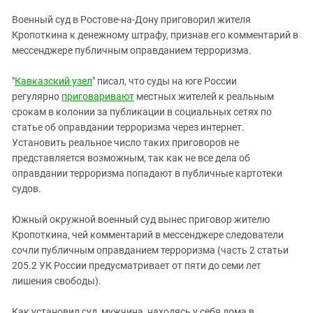
ЗАСТАВЛЯЕТ
Дагестан
Военный суд в Ростове-на-Дону приговорил жителя
КАВКАЗ ЗА ПАЛЕСТИНУ
Ингушетия
Кропоткина к денежному штрафу, признав его комментарий в
ИНАКОМЫСЛИЕ В ЧЕЧНЕ
мессенджере публичным оправданием терроризма.
Кабардино-Балкария
ПРЕСЛЕДОВАНИЕ АКТИВИСТОВ
МОБИЛИЗАЦИЯ И ПРОТЕСТЫ
Калмыкия
"
Кавказский узел
" писал, что суды на юге России
регулярно
приговаривают
местных жителей к реальным
Карачаево-Черкесия
срокам в колонии за публикации в социальных сетях по
Краснодарский край
статье об оправдании терроризма через интернет.
Нагорный Карабах
Установить реальное число таких приговоров не
представляется возможным, так как не все дела об
Российская Федерация
оправдании терроризма попадают в публичные картотеки
Ростовская область
судов.
Северная Осетия - Алания
Южный окружной военный суд вынес приговор жителю
СКФО
Кропоткина, чей комментарий в мессенджере следователи
сочли публичным оправданием терроризма (часть 2 статьи
Ставропольский край
205.2 УК России предусматривает от пяти до семи лет
Чечня
лишения свободы).
Южная Осетия
Как установил суд, мужчина, находясь у себя дома в