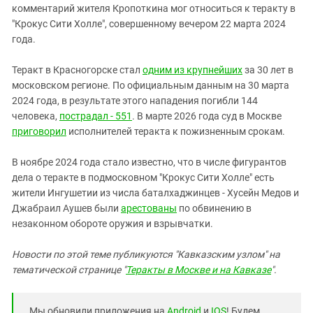
комментарий жителя Кропоткина мог относиться к теракту в
"Крокус Сити Холле", совершенному вечером 22 марта 2024
года.
Теракт в Красногорске стал
одним из крупнейших
за 30 лет в
московском регионе. По официальным данным на 30 марта
2024 года, в результате этого нападения погибли 144
человека,
пострадал - 551
. В марте 2026 года суд в Москве
приговорил
исполнителей теракта к пожизненным срокам.
В ноябре 2024 года стало известно, что в числе фигурантов
дела о теракте в подмосковном "Крокус Сити Холле" есть
жители Ингушетии из числа баталхаджинцев - Хусейн Медов и
Джабраил Аушев были
арестованы
по обвинению в
незаконном обороте оружия и взрывчатки.
Новости по этой теме публикуются "Кавказским узлом" на
тематической странице "
Теракты в Москве и на Кавказе
".
Мы обновили приложения на
Android
и
IOS
! Будем