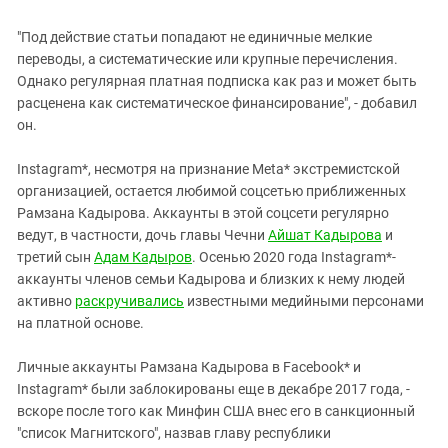
"Под действие статьи попадают не единичные мелкие
переводы, а систематические или крупные перечисления.
Однако регулярная платная подписка как раз и может быть
расценена как систематическое финансирование", - добавил
он.
Instagram*, несмотря на признание Meta* экстремистской
организацией, остается любимой соцсетью приближенных
Рамзана Кадырова. Аккаунты в этой соцсети регулярно
ведут, в частности, дочь главы Чечни
Айшат Кадырова
и
третий сын
Адам Кадыров
. Осенью 2020 года Instagram*-
аккаунты членов семьи Кадырова и близких к нему людей
активно
раскручивались
известными медийными персонами
на платной основе.
Личные аккаунты Рамзана Кадырова в Facebook* и
Instagram* были заблокированы еще в декабре 2017 года, -
вскоре после того как Минфин США внес его в санкционный
"список Магнитского", назвав главу республики