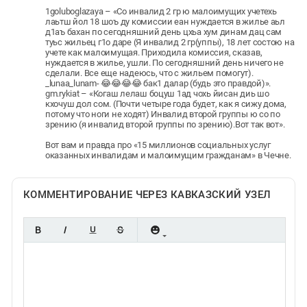
1goluboglazaya – «Со инвалид 2 гр ю малоимущих учетехь
лаьтш йол 18 шоъ ду комиссии еан нуждается в жилье аьл
д1аъ бахан по сегодняшний день цхьа хум динам дац сам
туьс жильец г1о даре (Я инвалид 2 гр(уппы), 18 лет состою на
учете как малоимущая. Приходила комиссия, сказав,
нуждается в жилье, ушли. По сегодняшний день ничего не
сделали. Все еще надеюсь, что с жильем помогут).
_lunaa_lunam- 😂😂😂😂 бак1 далар (будь это правдой)».
gm.rykiat – «Когаш лелаш боцуш 1ад чохь йисан диь шо
кхочуш дол сом. (Почти четыре года будет, как я сижу дома,
потому что ноги не ходят) Инвалид второй группы ю со по
зрению (я инвалид второй группы по зрению).Вот так вот».
Вот вам и правда про «15 миллионов социальных услуг
оказанных инвалидам и малоимущим гражданам» в Чечне.
КОММЕНТИРОВАНИЕ ЧЕРЕЗ КАВКАЗСКИЙ УЗЕЛ