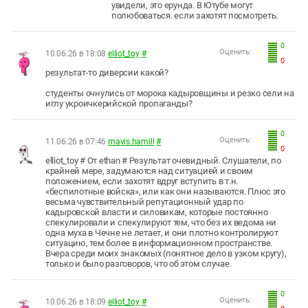
увидели, это ерунда. В Ютубе могут
полюбоваться. если захотят посмотреть.
0
Оценить:
10.06.26 в 18:08
elliot_toy
#
0
результат-то диверсии какой?
студенты очнулись от морока кадыровщины и резко сели на
иглу укроичкерийской пропаганды?
0
Оценить:
11.06.26 в 07:46
mavis.hamill
#
0
elliot_toy # От ethan # Результат очевидный. Слушатели, по
крайней мере, задумаются над ситуацией и своим
положением, если захотят вдруг вступить в т.н.
«беспилотные войска», или как они называются. Плюс это
весьма чувствительный репутационный удар по
кадыровской власти и силовикам, которые постоянно
спекулировали и спекулируют тем, что без их ведома ни
одна муха в Чечне не летает, и они плотно контролируют
ситуацию, тем более в информационном пространстве.
Вчера среди моих знакомых (понятное дело в узком кругу),
только и было разговоров, что об этом случае.
0
Оценить:
10.06.26 в 18:09
elliot_toy
#