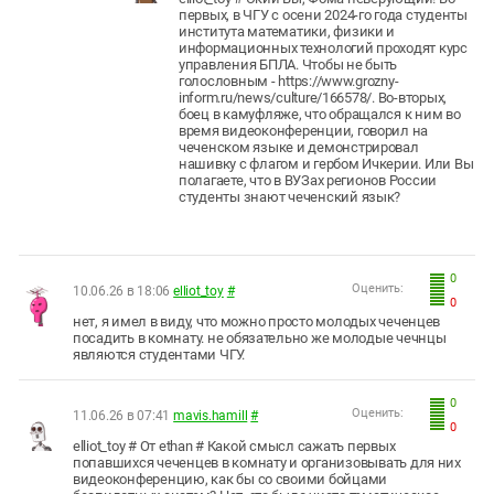
первых, в ЧГУ с осени 2024-го года студенты
института математики, физики и
информационных технологий проходят курс
управления БПЛА. Чтобы не быть
голословным - https://www.grozny-
inform.ru/news/culture/166578/. Во-вторых,
боец в камуфляже, что обращался к ним во
время видеоконференции, говорил на
чеченском языке и демонстрировал
нашивку с флагом и гербом Ичкерии. Или Вы
полагаете, что в ВУЗах регионов России
студенты знают чеченский язык?
0
Оценить:
10.06.26 в 18:06
elliot_toy
#
0
нет, я имел в виду, что можно просто молодых чеченцев
посадить в комнату. не обязательно же молодые чечнцы
являются студентами ЧГУ.
0
Оценить:
11.06.26 в 07:41
mavis.hamill
#
0
elliot_toy # От ethan # Какой смысл сажать первых
попавшихся чеченцев в комнату и организовывать для них
видеоконференцию, как бы со своими бойцами