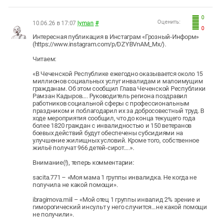
0
Оценить:
10.06.26 в 17:07
lyman
#
0
Интересная публикация в Инстаграм «Грозный-Информ»
(https://www.instagram.com/p/DZYBVnAM_Mx/).
Читаем:
«В Чеченской Республике ежегодно оказывается около 15
миллионов социальных услуг инвалидам и малоимущим
гражданам. Об этом сообщил Глава Чеченской Республики
Рамзан Кадыров…. Руководитель региона поздравил
работников социальной сферы с профессиональным
праздником и поблагодарил их за добросовестный труд. В
ходе мероприятия сообщил, что до конца текущего года
более 1820 граждан с инвалидностью и 150 ветеранов
боевых действий будут обеспечены субсидиями на
улучшение жилищных условий. Кроме того, собственное
жильё получат 966 детей-сирот….».
Внимание(!), теперь комментарии:
sacita.771 – «Моя мама 1 группы инвалидка. Не когда не
получила не какой помощи».
ibragimova.miil – «Мой отец 1 группы инвалид 2% зрение и
гиморогический инсульт у него случится…не какой помощи
не получили».