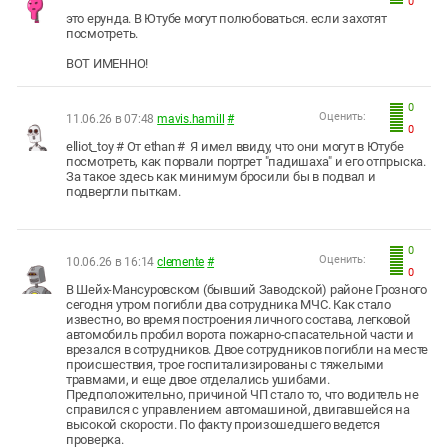
0
это ерунда. В Ютубе могут полюбоваться. если захотят
посмотреть.
ВОТ ИМЕННО!
0
Оценить:
11.06.26 в 07:48
mavis.hamill
#
0
elliot_toy # От ethan # Я имел ввиду, что они могут в Ютубе
посмотреть, как порвали портрет "падишаха" и его отпрыска.
За такое здесь как минимум бросили бы в подвал и
подвергли пыткам.
0
Оценить:
10.06.26 в 16:14
clemente
#
0
В Шейх-Мансуровском (бывший Заводской) районе Грозного
сегодня утром погибли два сотрудника МЧС. Как стало
известно, во время построения личного состава, легковой
автомобиль пробил ворота пожарно-спасательной части и
врезался в сотрудников. Двое сотрудников погибли на месте
происшествия, трое госпитализированы с тяжелыми
травмами, и еще двое отделались ушибами.
Предположительно, причиной ЧП стало то, что водитель не
справился с управлением автомашиной, двигавшейся на
высокой скорости. По факту произошедшего ведется
проверка.