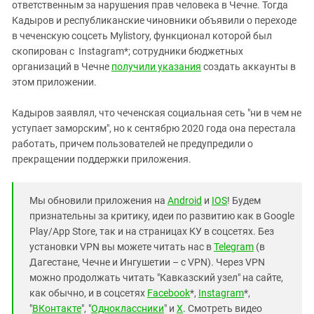
ответственным за нарушения прав человека в Чечне. Тогда
Кадыров и республиканские чиновники объявили о переходе
в чеченскую соцсеть Mylistory, функционал которой был
скопирован с Instagram*; сотрудники бюджетных
организаций в Чечне
получили указания
создать аккаунты в
этом приложении.
Кадыров заявлял, что чеченская социальная сеть "ни в чем не
уступает заморским", но к сентябрю 2020 года она перестала
работать, причем пользователей не предупредили о
прекращении поддержки приложения.
Мы обновили приложения на
Android
и
IOS
! Будем
признательны за критику, идеи по развитию как в Google
Play/App Store, так и на страницах КУ в соцсетях. Без
установки VPN вы можете читать нас в
Telegram
(в
Дагестане, Чечне и Ингушетии – с VPN). Через VPN
можно продолжать читать "Кавказский узел" на сайте,
как обычно, и в соцсетях
Facebook
*,
Instagram
*,
"
ВКонтакте
", "
Одноклассники
" и
X
. Смотреть видео