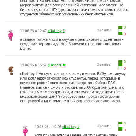
беспилотных систем? Нет, это было чисто тематическое
мероприятие для определенной категории молодежи. То
бишь, студентов ЧГУ, где как раз-таки помимо всего прочего.
студентов обучают использованию беспилотников.
0
Оценить:
11.06.26 в 12:47
elliot_toy
#
0
а смысл тот же, что и в случае с реальными студентами -
создание картинки, употребляемой в пропагандистских
целях.
0
Оценить:
12.06.26 в 05:59
glendora
#
0
elliot_toy # Не суть важно, к какому именно ВУЗу, техникуму
или колледжу относились студенты, перед которыми в
качестве российских военных предстали бойцы ВСУ.
Главное, как они смогли это сделать. Откуда они узнали о
готовящемся мероприятии, и как смогли подключиться к
видеоконференции? Это серьезный прокол со стороны
спецслужб и многочисленных кадыровских силовиков.
0
Оценить:
10.06.26 в 10:26
elliot_toy
#
0
хотя примечательна реакция студентов - один