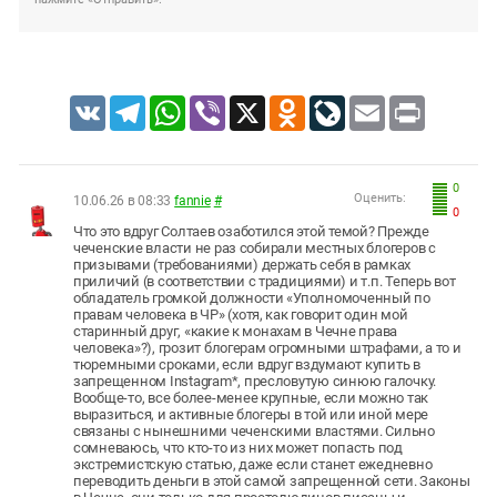
VK
Telegram
WhatsApp
Viber
X
Odnoklassniki
LiveJournal
Email
Print
0
Оценить:
10.06.26 в 08:33
fannie
#
0
Что это вдруг Солтаев озаботился этой темой? Прежде
чеченские власти не раз собирали местных блогеров с
призывами (требованиями) держать себя в рамках
приличий (в соответствии с традициями) и т.п. Теперь вот
обладатель громкой должности «Уполномоченный по
правам человека в ЧР» (хотя, как говорит один мой
старинный друг, «какие к монахам в Чечне права
человека»?), грозит блогерам огромными штрафами, а то и
тюремными сроками, если вдруг вздумают купить в
запрещенном Instagram*, пресловутую синюю галочку.
Вообще-то, все более-менее крупные, если можно так
выразиться, и активные блогеры в той или иной мере
связаны с нынешними чеченскими властями. Сильно
сомневаюсь, что кто-то из них может попасть под
экстремистскую статью, даже если станет ежедневно
переводить деньги в этой самой запрещенной сети. Законы