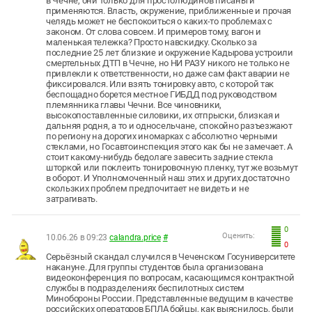
в Чечне, они только для простолюдинов писаны и
применяются. Власть, окружение, приближенные и прочая
челядь может не беспокоиться о каких-то проблемах с
законом. От слова совсем. И примеров тому, вагон и
маленькая тележка? Просто навскидку. Сколько за
последние 25 лет близкие и окружение Кадырова устроили
смертельных ДТП в Чечне, но НИ РАЗУ никого не только не
привлекли к ответственности, но даже сам факт аварии не
фиксировался. Или взять тонировку авто, с которой так
беспощадно борется местное ГИБДД под руководством
племянника главы Чечни. Все чиновники,
высокопоставленные силовики, их отпрыски, близкая и
дальняя родня, а то и односельчане, спокойно разъезжают
по региону на дорогих иномарках с абсолютно черными
стеклами, но Госавтоинспекция этого как бы не замечает. А
стоит какому-нибудь бедолаге завесить задние стекла
шторкой или поклеить тонировочную пленку, тут же возьмут
в оборот. И Уполномоченный наш этих и других достаточно
скользких проблем предпочитает не видеть и не
затрагивать.
0
Оценить:
10.06.26 в 09:23
calandra.price
#
0
Серьёзный скандал случился в Чеченском Госуниверситете
накануне. Для группы студентов была организована
видеоконференция по вопросам, касающимся контрактной
службы в подразделениях беспилотных систем
Минобороны России. Представленные ведущим в качестве
российских операторов БПЛА бойцы, как выяснилось, были