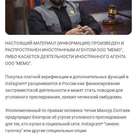
ЗАСТАВЛЯЕТ
Дагестан
КАВКАЗ ЗА ПАЛЕСТИНУ
Ингушетия
ИНАКОМЫСЛИЕ В ЧЕЧНЕ
Кабардино-Балкария
ПРЕСЛЕДОВАНИЕ АКТИВИСТОВ
МОБИЛИЗАЦИЯ И ПРОТЕСТЫ
Калмыкия
НАСТОЯЩИЙ МАТЕРИАЛ (ИНФОРМАЦИЯ) ПРОИЗВЕДЕН И
Карачаево-Черкесия
РАСПРОСТРАНЕН ИНОСТРАННЫМ АГЕНТОМ ООО "МЕМО",
Краснодарский край
ЛИБО КАСАЕТСЯ ДЕЯТЕЛЬНОСТИ ИНОСТРАННОГО АГЕНТА
Нагорный Карабах
ООО "МЕМО".
Российская Федерация
Покупка платной верификации и дополнительных функций в
Ростовская область
Instagram* расценивается в России как финансирование
экстремистской деятельности и может стать поводом для
Северная Осетия - Алания
уголовного преследования, заявил чеченский омбудсмен.
СКФО
Ставропольский край
Уполномоченный по правам человека Чечни Мансур Солтаев
предупредил блогеров об угрозе уголовного преследования
Чечня
для тех, кто купил в социальной сети Instagram* "синюю
Южная Осетия
галочку" или другие специальные опции.