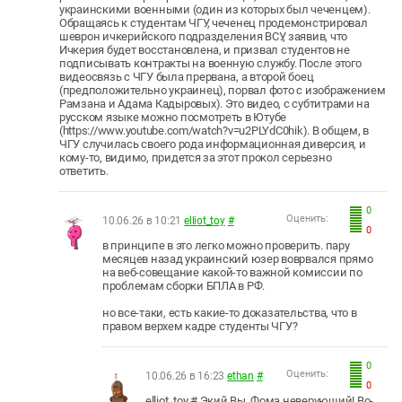
украинскими военными (один из которых был чеченцем).
Обращаясь к студентам ЧГУ, чеченец продемонстрировал
шеврон ичкерийского подразделения ВСУ, заявив, что
Ичкерия будет восстановлена, и призвал студентов не
подписывать контракты на военную службу. После этого
видеосвязь с ЧГУ была прервана, а второй боец
(предположительно украинец), порвал фото с изображением
Рамзана и Адама Кадыровых). Это видео, с субтитрами на
русском языке можно посмотреть в Ютубе
(https://www.youtube.com/watch?v=u2PLYdC0hik). В общем, в
ЧГУ случилась своего рода информационная диверсия, и
кому-то, видимо, придется за этот прокол серьезно
ответить.
0
Оценить:
10.06.26 в 10:21
elliot_toy
#
0
в принципе в это легко можно проверить. пару
месяцев назад украинский юзер воврвался прямо
на веб-совещание какой-то важной комиссии по
проблемам сборки БПЛА в РФ.
но все-таки, есть какие-то доказательства, что в
правом верхем кадре студенты ЧГУ?
0
Оценить:
10.06.26 в 16:23
ethan
#
0
elliot_toy # Экий Вы, Фома неверующий! Во-