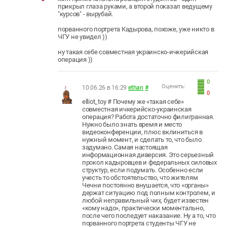
прикрыл глаза руками, а второй показал ведущему
"курсов" - вырубай.
порванного портрета Кадырова, похоже, уже никто в
ЧГУ не увидел ))
ну такая себе совместная украинско-ичкерийская
операция ))
0
Оценить:
10.06.26 в 16:29
ethan
#
0
elliot_toy # Почему же «такая себе»
совместная ичкерийско-украинская
операция? Работа достаточно филигранная.
Нужно было знать время и место
видеоконференции, плюс вклиниться в
нужный момент, и сделать то, что было
задумано. Самая настоящая
информационная диверсия. Это серьезный
прокол кадыровцев и федеральных силовых
структур, если подумать. Особенно если
учесть то обстоятельство, что жителям
Чечни постоянно внушается, что «органы»
держат ситуацию под полным контролем, и
любой неправильный чих, будет известен
«кому надо», практически моментально,
после чего последует наказание. Ну а то, что
порванного портрета студенты ЧГУ не