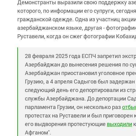
Демонстранты выразили свою поддержку азе
которого, по информации его супруги, сегодн
гражданской одежде. Одна из участниц акции
азербайджанском языке, другая - фотографию
Руставели, когда он сжег фотографии Кобахид
28 февраля 2025 года ЕСПЧ запретил экст
Азербайджан до вынесения решения по сущ
Азербайджан приостановил уголовное пре
Грузию, а 4 апреля Садыгов был задержан
следующий день его депортировали из ст
службы Азербайджана. До депортации Сад
парламента Грузии, он несколько раз
отбы
протестах на Руставели и был приговорен
его выдворения протестующие
выходили
к
Афганом".