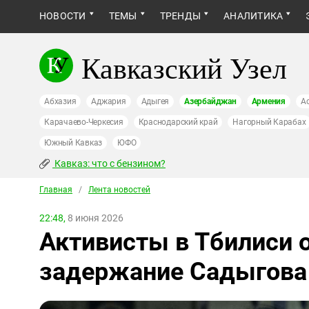
НОВОСТИ
ТЕМЫ
ТРЕНДЫ
АНАЛИТИКА
Кавказский Узел
Абхазия
Аджария
Адыгея
Азербайджан
Армения
А
Карачаево-Черкесия
Краснодарский край
Нагорный Карабах
Южный Кавказ
ЮФО
Кавказ: что с бензином?
Главная
/
Лента новостей
22:48,
8 июня 2026
Активисты в Тбилиси 
задержание Садыгова