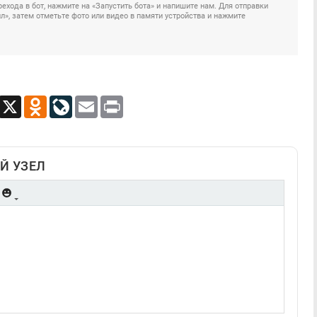
ехода в бот, нажмите на «Запустить бота» и напишите нам. Для отправки
», затем отметьте фото или видео в памяти устройства и нажмите
App
Viber
X
Odnoklassniki
LiveJournal
Email
Print
Й УЗЕЛ