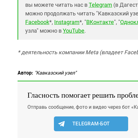
вы можете читать нас в
Telegram
(в Дагест
можно продолжать читать "Кавказский узел"
Facebook
*,
Instagram
*, "
ВКонтакте
", "
Однок
узла" можно в
YouTube
.
* деятельность компании Meta (владеет Faceb
Автор:
"Кавказский узел"
Гласность помогает решить пробл
Отправь сообщение, фото и видео через бот «К
TELEGRAM-БОТ