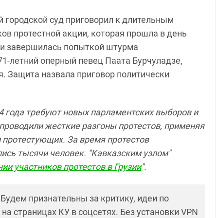
ий городской суд приговорил к длительным
ов протестной акции, которая прошла в день
 и завершилась попыткой штурма
71-летний оперный певец Паата Бурчуладзе,
я. Защита назвала приговор политически
24 года требуют новых парламентских выборов и
проводили жесткие разгоны протестов, применяя
 протестующих. За время протестов
сь тысячи человек. "Кавказским узлом"
ии участников протестов в Грузии
".
! Будем признательны за критику, идеи по
и на страницах КУ в соцсетях. Без установки VPN