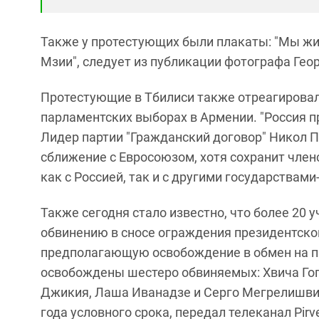
Также у протестующих были плакаты: "Мы жи
Мзии", следует из публикации фотографа Гео
Протестующие в Тбилиси также отреагировал
парламентских выборах в Армении. "Россия про
Лидер партии "Гражданский договор" Никол
сближение с Евросоюзом, хотя сохранит член
как с Россией, так и с другими государствам
Также сегодня стало известно, что более 20 
обвинению в сносе ограждения президентског
предполагающую освобождение в обмен на п
освобождены шестеро обвиняемых: Хвича Гого
Джикия, Лаша Иванадзе и Серго Мегрелишвил
года условного срока, передал телеканал Pirve