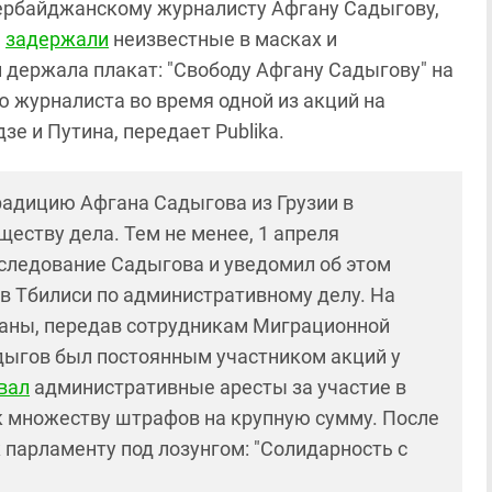
рбайджанскому журналисту Афгану Садыгову,
я
задержали
неизвестные в масках и
 держала плакат: "Свободу Афгану Садыгову" на
 журналиста во время одной из акций на
зе и Путина, передает Publika.
радицию Афгана Садыгова из Грузии в
еству дела. Тем не менее, 1 апреля
следование Садыгова и уведомил об этом
 в Тбилиси по административному делу. На
раны, передав сотрудникам Миграционной
ыгов был постоянным участником акций у
вал
административные аресты за участие в
 к множеству штрафов на крупную сумму. После
 парламенту под лозунгом: "Солидарность с