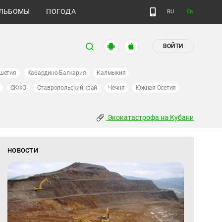
ЛЬБОМЫ
ПОГОДА
RU
EN
ВОЙТИ
шетия
Кабардино-Балкария
Калмыкия
СКФО
Ставропольский край
Чечня
Южная Осетия
Экокатастрофа на Кубани
НОВОСТИ