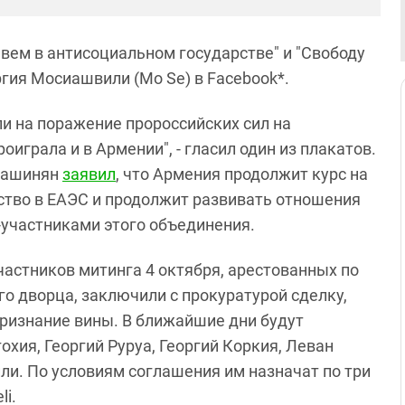
вем в антисоциальном государстве" и "Свободу
ргия Мосиашвили (Mo Se) в Facebook*.
и на поражение пророссийских сил на
играла и в Армении", - гласил один из плакатов.
 Пашинян
заявил
, что Армения продолжит курс на
ство в ЕАЭС и продолжит развивать отношения
и-участниками этого объединения.
участников митинга 4 октября, арестованных по
о дворца, заключили с прокуратурой сделку,
ризнание вины. В ближайшие дни будут
хия, Георгий Руруа, Георгий Коркия, Леван
и. По условиям соглашения им назначат по три
li.