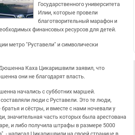
Государственного университета
Илии, которые провели
благотворительный марафон и
еобходимых финансовых ресурсов для детей.
ции метро "Руставели" и символически
 Дюшенна Каха Цикаришвили заявил, что
енна они не благодарят власть.
енна начались с субботних маршей.
составляли люди с Руставели. Это те люди,
братья и сёстры, и вместе с нами ночевали у
ди, значительная часть которых была арестована
уаре, и либо получила штрафы в размере 5000
ла", - написал Цикаришвили на своей странице в