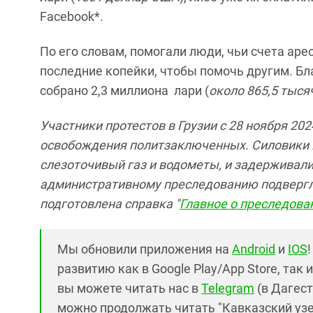
Facebook*.
По его словам, помогали люди, чьи счета аре
последние копейки, чтобы помочь другим. Б
собрано 2,3 миллиона лари (
около 865,5 тыс
Участники протестов в Грузии с 28 ноября 20
освобождения политзаключенных. Силовики 
слезоточивый газ и водометы, и задерживали
административному преследованию подвергли
подготовлена справка "
Главное о преследован
Мы обновили приложения на
Android
и
IOS
развитию как в Google Play/App Store, так 
вы можете читать нас в
Telegram
(в Дагест
можно продолжать читать "Кавказский узел"