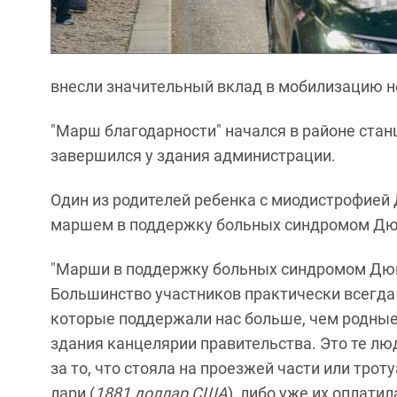
внесли значительный вклад в мобилизацию н
"Марш благодарности" начался в районе стан
завершился у здания администрации.
Один из родителей ребенка с миодистрофией
маршем в поддержку больных синдромом Дюш
"Марши в поддержку больных синдромом Дюш
Большинство участников практически всегда 
которые поддержали нас больше, чем родные 
здания канцелярии правительства. Это те лю
за то, что стояла на проезжей части или трот
лари (
1881 доллар США
), либо уже их оплати