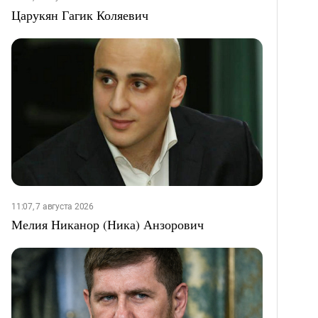
Царукян Гагик Коляевич
11:07, 7 августа 2026
Мелия Никанор (Ника) Анзорович