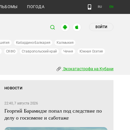
ЛЬБОМЫ
ПОГОДА
RU
EN
ВОЙТИ
шетия
Кабардино-Балкария
Калмыкия
СКФО
Ставропольский край
Чечня
Южная Осетия
Экокатастрофа на Кубани
НОВОСТИ
22:40, 7 августа 2026
Георгий Барамидзе попал под следствие по
делу о госизмене и саботаже