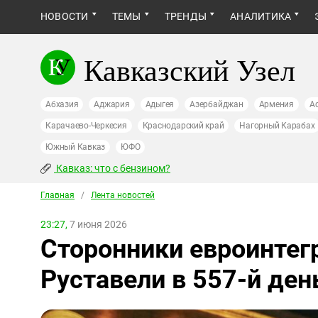
НОВОСТИ
ТЕМЫ
ТРЕНДЫ
АНАЛИТИКА
Кавказский Узел
Абхазия
Аджария
Адыгея
Азербайджан
Армения
А
Карачаево-Черкесия
Краснодарский край
Нагорный Карабах
Южный Кавказ
ЮФО
Кавказ: что с бензином?
Главная
/
Лента новостей
23:27,
7 июня 2026
Сторонники евроинтег
Руставели в 557-й ден