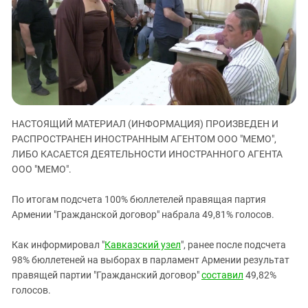
ЗАСТАВЛЯЕТ
Дагестан
КАВКАЗ ЗА ПАЛЕСТИНУ
Ингушетия
ИНАКОМЫСЛИЕ В ЧЕЧНЕ
Кабардино-Балкария
ПРЕСЛЕДОВАНИЕ АКТИВИСТОВ
МОБИЛИЗАЦИЯ И ПРОТЕСТЫ
Калмыкия
Карачаево-Черкесия
Краснодарский край
НАСТОЯЩИЙ МАТЕРИАЛ (ИНФОРМАЦИЯ) ПРОИЗВЕДЕН И
РАСПРОСТРАНЕН ИНОСТРАННЫМ АГЕНТОМ ООО "МЕМО",
Нагорный Карабах
ЛИБО КАСАЕТСЯ ДЕЯТЕЛЬНОСТИ ИНОСТРАННОГО АГЕНТА
Российская Федерация
ООО "МЕМО".
Ростовская область
По итогам подсчета 100% бюллетелей правящая партия
Северная Осетия - Алания
Армении "Гражданской договор" набрала 49,81% голосов.
СКФО
Как информировал "
Кавказский узел
", ранее после подсчета
Ставропольский край
98% бюллетеней на выборах в парламент Армении результат
Чечня
правящей партии "Гражданский договор"
составил
49,82%
Южная Осетия
голосов.