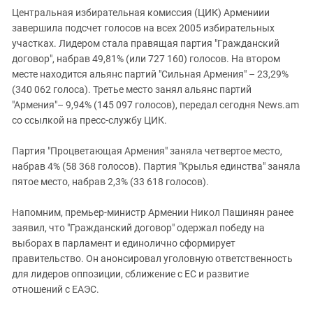
Южный Кавказ
Центральная избирательная комиссия (ЦИК) Армениии
ЮФО
завершила подсчет голосов на всех 2005 избирательных
участках. Лидером стала правящая партия "Гражданский
договор", набрав 49,81% (или 727 160) голосов. На втором
месте находится альянс партий "Сильная Армения" – 23,29%
(340 062 голоса). Третье место занял альянс партий
"Армения"– 9,94% (145 097 голосов), передал сегодня News.am
со ссылкой на пресс-службу ЦИК.
Партия "Процветающая Армения" заняла четвертое место,
набрав 4% (58 368 голосов). Партия "Крылья единства" заняла
пятое место, набрав 2,3% (33 618 голосов).
Напомним, премьер-министр Армении Никол Пашинян ранее
заявил, что "Гражданский договор" одержал победу на
выборах в парламент и единолично сформирует
правительство. Он анонсировал уголовную ответственность
для лидеров оппозиции, сближение с ЕС и развитие
отношений с ЕАЭС.