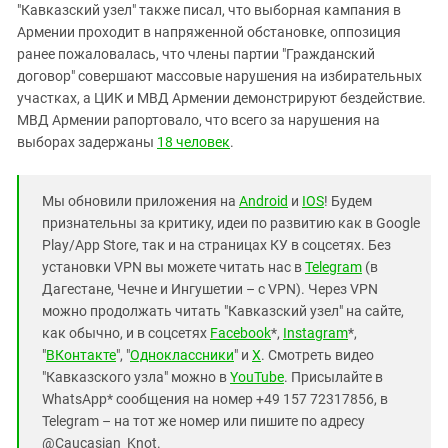
"Кавказский узел" также писал, что выборная кампания в
Армении проходит в напряженной обстановке, оппозиция
ранее пожаловалась, что члены партии "Гражданский
договор" совершают массовые нарушения на избирательных
участках, а ЦИК и МВД Армении демонстрируют бездействие.
МВД Армении рапортовало, что всего за нарушения на
выборах задержаны
18 человек
.
Мы обновили приложения на
Android
и
IOS
! Будем
признательны за критику, идеи по развитию как в Google
Play/App Store, так и на страницах КУ в соцсетях. Без
установки VPN вы можете читать нас в
Telegram
(в
Дагестане, Чечне и Ингушетии – с VPN). Через VPN
можно продолжать читать "Кавказский узел" на сайте,
как обычно, и в соцсетях
Facebook
*,
Instagram
*,
"
ВКонтакте
", "
Одноклассники
" и
X
. Смотреть видео
"Кавказского узла" можно в
YouTube
. Присылайте в
WhatsApp* сообщения на номер +49 157 72317856, в
Telegram – на тот же номер или пишите по адресу
@Caucasian_Knot.