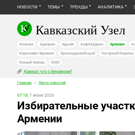
НОВОСТИ
ТЕМЫ
ТРЕНДЫ
АНАЛИТИКА
Кавказский Узел
Абхазия
Аджария
Адыгея
Азербайджан
Армения
А
Карачаево-Черкесия
Краснодарский край
Нагорный Карабах
Южный Кавказ
ЮФО
Кавказ: что с бензином?
Главная
/
Лента новостей
07:18,
7 июня 2026
Избирательные участк
Армении