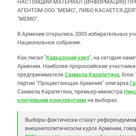
НАСТОЯЩИЙ МАТЕРИАЛ (ИНФОРМАЦИЯ) ПР
АГЕНТОМ ООО "МЕМО", ЛИБО КАСАЕТСЯ ДЕ
"МЕМО".
В Армении открылись 2005 избирательных уча
Национальное собрание.
Как писал "
Кавказский узел
", на сегодня нам
Армении. Наиболее пророссийские участники 
предпринимателя
Самвела Карапетяна
, блок
партия "Процветающая Армения" олигарха
Га
Самвела Карапетяна, премьер-министра
Ник
ключевыми конкурентами
на выборах.
Выборы фактически станут референдумом
внешнеполитическом курсе Армении, говори