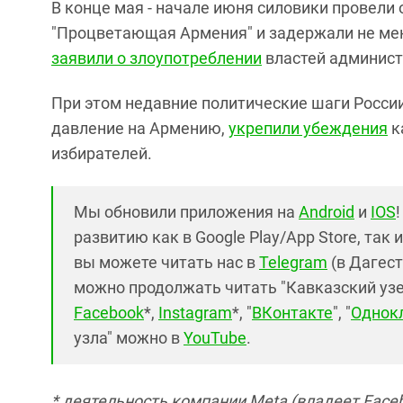
В конце мая - начале июня силовики провели 
"Процветающая Армения" и задержали не мен
заявили о злоупотреблении
властей админист
При этом недавние политические шаги Росси
давление на Армению,
укрепили убеждения
к
избирателей.
Мы обновили приложения на
Android
и
IOS
развитию как в Google Play/App Store, так 
вы можете читать нас в
Telegram
(в Дагест
можно продолжать читать "Кавказский узел"
Facebook
*,
Instagram
*, "
ВКонтакте
", "
Однок
узла" можно в
YouTube
.
* деятельность компании Meta (владеет Faceb