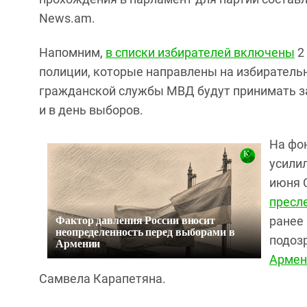
News.am.
Напомним,
в списки избирателей включены
2 
полиции, которые направлены на избиратель
гражданской службы МВД будут принимать з
и в день выборов.
На фо
усилил
июня 
пресл
Фактор давления России вносит
ранее
неопределенность перед выборами в
подоз
Армении
Армен
Самвела Карапетяна.