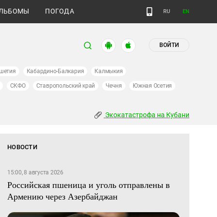
ЛЬБОМЫ
ПОГОДА
RU
EN
ВОЙТИ
шетия
Кабардино-Балкария
Калмыкия
СКФО
Ставропольский край
Чечня
Южная Осетия
Экокатастрофа на Кубани
НОВОСТИ
15:00, 8 августа 2026
Российская пшеница и уголь отправлены в
Армению через Азербайджан