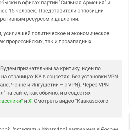
обыски в офисах партий "Сильная Армения" и
ее 15 человек. Представители оппозиции
ративным ресурсом и давлении.
и, усилившей политическое и экономическое
ак пророссийских, так и прозападных
! Будем признательны за критику, идеи по
и на страницах КУ в соцсетях. Без установки VPN
ане, Чечне и Ингушетии – с VPN). Через VPN
 на сайте, как обычно, и в соцсетях
лассники
" и
X
. Смотреть видео "Кавказского
ook, Instagram и WhatsApp) запрещена в России.