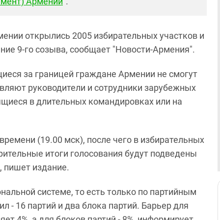
амент) Армении
".
рмении открылись 2005 избирательных участков и
ние 9-го созыва, сообщает "Новости-Армения".
щиеся за границей граждане Армении не смогут
авляют руководители и сотрудники зарубежных
щиеся в длительных командировках или на
времени (19.00 мск), после чего в избирательных
арительные итоги голосования будут подведены
, пишет издание.
альной системе, то есть только по партийным
л - 16 партий и два блока партий. Барьер для
ет 4%, а для блоков партий - 8%, информирует