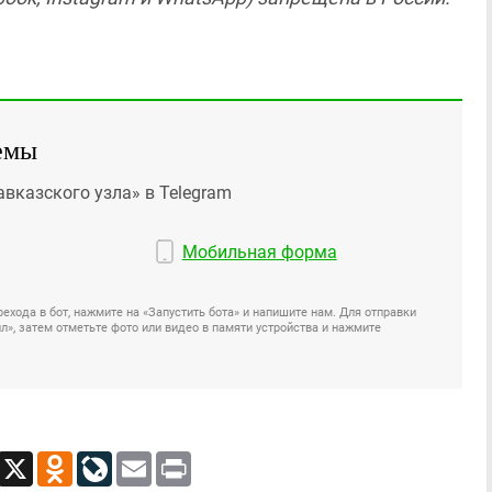
емы
авказского узла» в Telegram
Мобильная форма
ехода в бот, нажмите на «Запустить бота» и напишите нам. Для отправки
», затем отметьте фото или видео в памяти устройства и нажмите
App
Viber
X
Odnoklassniki
LiveJournal
Email
Print