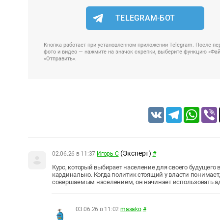
TELEGRAM-БОТ
Кнопка работает при установленном приложении Telegram. После пер
фото и видео — нажмите на значок скрепки, выберите функцию «Файл
«Отправить».
VK
Telegram
Whats
(Эксперт)
02.06.26 в 11:37
Игорь С
#
Курс, который выбирает население для своего будущего 
кардинально. Когда политик стоящий у власти понимает,
совершаемым населением, он начинает использовать а
03.06.26 в 11:02
masako
#