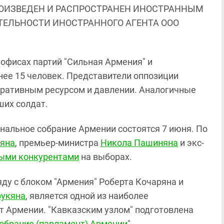
ОИЗВЕДЕН И РАСПРОСТРАНЕН ИНОСТРАННЫМ
ЯТЕЛЬНОСТИ ИНОСТРАННОГО АГЕНТА ООО
 офисах партий "Сильная Армения" и
ее 15 человек. Представители оппозиции
тративным ресурсом и давлении. Аналогичные
ших солдат.
ональное собрание Армении состоятся 7 июня. По
яна
, премьер-министра
Никола Пашиняна
и экс-
ыми конкурентами
на выборах.
ду с блоком "Армения" Роберта Кочаряна и
рукяна
, является одной из наиболее
т Армении. "Кавказским узлом" подготовлена
обрание (парламент) Армении
".