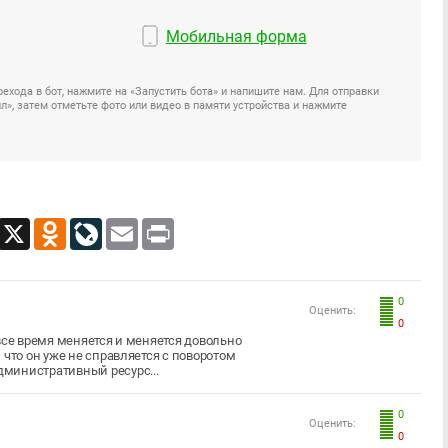
Мобильная форма
ехода в бот, нажмите на «Запустить бота» и напишите нам. Для отправки
», затем отметьте фото или видео в памяти устройства и нажмите
App
Viber
X
Odnoklassniki
LiveJournal
Email
Print
0
Оценить:
0
все время меняется и меняется довольно
 что он уже не справляется с поворотом
дминистративный ресурс...
0
Оценить:
0