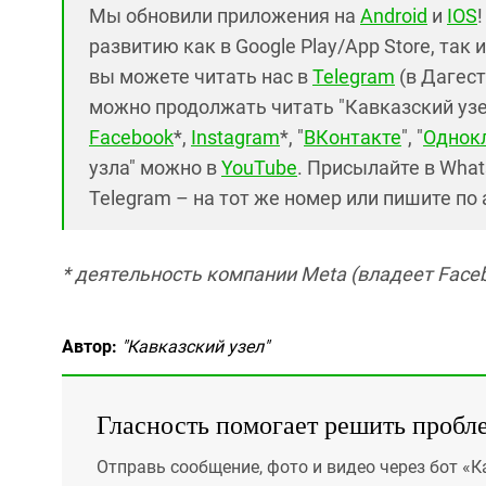
Мы обновили приложения на
Android
и
IOS
развитию как в Google Play/App Store, так 
вы можете читать нас в
Telegram
(в Дагест
можно продолжать читать "Кавказский узел"
Facebook
*,
Instagram
*, "
ВКонтакте
", "
Однок
узла" можно в
YouTube
. Присылайте в What
Telegram – на тот же номер или пишите по
* деятельность компании Meta (владеет Faceb
Автор:
"Кавказский узел"
Гласность помогает решить пробл
Отправь сообщение, фото и видео через бот «К