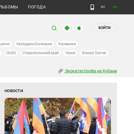
ЛЬБОМЫ
ПОГОДА
RU
EN
ВОЙТИ
шетия
Кабардино-Балкария
Калмыкия
СКФО
Ставропольский край
Чечня
Южная Осетия
Экокатастрофа на Кубани
НОВОСТИ