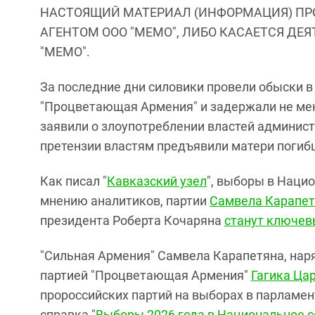
НАСТОЯЩИЙ МАТЕРИАЛ (ИНФОРМАЦИЯ) ПР
АГЕНТОМ ООО "МЕМО", ЛИБО КАСАЕТСЯ ДЕ
"МЕМО".
За последние дни силовики провели обыски в
"Процветающая Армения" и задержали не мен
заявили о злоупотреблении властей админис
претензии властям предъявили матери погиб
Как писал "
Кавказский узел
", выборы в Наци
мнению аналитиков, партии
Самвела Карапет
президента Роберта Кочаряна
станут ключев
"Сильная Армения" Самвела Карапетяна, наря
партией "Процветающая Армения"
Гагика Ца
пророссийских партий на выборах в парламен
справка "
Выборы 2026 года в Национальное с