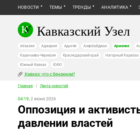
НОВОСТИ
ТЕМЫ
ТРЕНДЫ
АНАЛИТИКА
Кавказский Узел
Абхазия
Аджария
Адыгея
Азербайджан
Армения
А
Карачаево-Черкесия
Краснодарский край
Нагорный Карабах
Южный Кавказ
ЮФО
Кавказ: что с бензином?
Главная
/
Лента новостей
04:19,
2 июня 2026
Оппозиция и активист
давлении властей