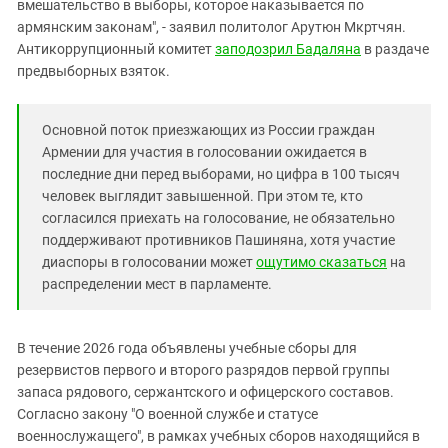
Южный Кавказ
вмешательство в выборы, которое наказывается по
армянским законам", - заявил политолог Арутюн Мкртчян.
ЮФО
Антикоррупционный комитет
заподозрил Бадаляна
в раздаче
предвыборных взяток.
Основной поток приезжающих из России граждан
Армении для участия в голосовании ожидается в
последние дни перед выборами, но цифра в 100 тысяч
человек выглядит завышенной. При этом те, кто
согласился приехать на голосование, не обязательно
поддерживают противников Пашиняна, хотя участие
диаспоры в голосовании может
ощутимо сказаться
на
распределении мест в парламенте.
В течение 2026 года объявлены учебные сборы для
резервистов первого и второго разрядов первой группы
запаса рядового, сержантского и офицерского составов.
Согласно закону "О военной службе и статусе
военнослужащего", в рамках учебных сборов находящийся в