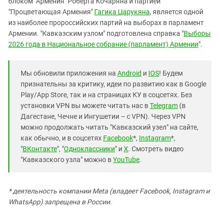
блоком "Армения" Роберта Кочаряна и партией
"Процветающая Армения"
Гагика Царукяна
, является одной
из наиболее пророссийских партий на выборах в парламент
Армении. "Кавказским узлом" подготовлена справка "
Выборы
2026 года в Национальное собрание (парламент) Армении
".
Мы обновили приложения на
Android
и
IOS
! Будем
признательны за критику, идеи по развитию как в Google
Play/App Store, так и на страницах КУ в соцсетях. Без
установки VPN вы можете читать нас в
Telegram
(в
Дагестане, Чечне и Ингушетии – с VPN). Через VPN
можно продолжать читать "Кавказский узел" на сайте,
как обычно, и в соцсетях
Facebook
*,
Instagram
*,
"
ВКонтакте
", "
Одноклассники
" и
X
. Смотреть видео
"Кавказского узла" можно в
YouTube
.
* деятельность компании Meta (владеет Facebook, Instagram и
WhatsApp) запрещена в России.