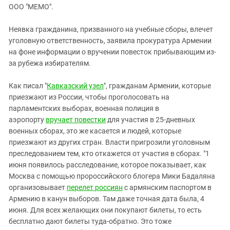
ЗАСТАВЛЯЕТ
ООО "МЕМО".
Дагестан
КАВКАЗ ЗА ПАЛЕСТИНУ
Ингушетия
ИНАКОМЫСЛИЕ В ЧЕЧНЕ
Неявка гражданина, призванного на учебные сборы, влечет
уголовную ответственность, заявила прокуратура Армении
Кабардино-Балкария
ПРЕСЛЕДОВАНИЕ АКТИВИСТОВ
на фоне информации о вручении повесток прибывающим из-
МОБИЛИЗАЦИЯ И ПРОТЕСТЫ
Калмыкия
за рубежа избирателям.
Карачаево-Черкесия
Как писал "
Кавказский узел
", гражданам Армении, которые
Краснодарский край
приезжают из России, чтобы проголосовать на
Нагорный Карабах
парламентских выборах, военная полиция в
аэропорту
вручает повестки
для участия в 25-дневных
Российская Федерация
военных сборах, это же касается и людей, которые
Ростовская область
приезжают из других стран. Власти пригрозили уголовным
Северная Осетия - Алания
преследованием тем, кто откажется от участия в сборах. "1
июня появилось расследование, которое показывает, как
СКФО
Москва с помощью пророссийского блогера Мики Бадаляна
Ставропольский край
организовывает
перелет россиян
с армянским паспортом в
Армению в канун выборов. Там даже точная дата была, 4
Чечня
июня. Для всех желающих они покупают билеты, то есть
Южная Осетия
бесплатно дают билеты туда-обратно. Это тоже