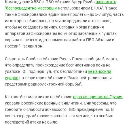
Командующий ВВС и ПВО Абхазии Адгур Гумба
назвал это
"беспрецедентно массовым
использованием БПЛА". "Ранее
также фиксировались единичные пролеты - до 5-7 штук, часть
из которых сбивалась, но мы не предавали это огласке,
чтобы не создавать панику. Сегодня, когда падения
аппаратов зафиксированы во многих населенных пунктах,
скрывать нечего: идет совместная работа ПВО Абхазии и
России", - заявил он.
Секретарь Совбеза Абхазии Рауль Лолуа сообщил 5 марта,
что определить происхождение беспилотников пока не
удалось. Он подчеркнул, что беспилотники
не наносили
ударов
по территории Абхазии и "были нейтрализованы
средствами радиоэлектронной борьбы".
К атаке беспилотников на Абхазию
едва ли причастна Грузия
,
указали российские военные аналитики. Они уверены, что
говорить о слабости абхазского ПВО преждевременно. В
свою очередь абхазские эксперты отметили, что особых
последствий атаки не было.