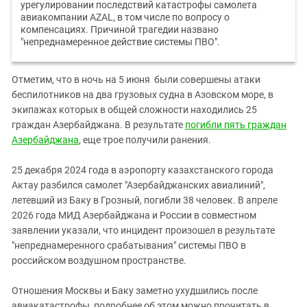
урегулировании последствий катастрофы самолета
авиакомпании AZAL, в том числе по вопросу о
компенсациях. Причиной трагедии названо
"непреднамеренное действие системы ПВО".
Отметим, что в ночь на 5 июня были совершены атаки
беспилотников на два грузовых судна в Азовском море, в
экипажах которых в общей сложности находились 25
граждан Азербайджана. В результате
погибли пять граждан
Азербайджана
, еще трое получили ранения.
25 декабря 2024 года в аэропорту казахстанского города
Актау разбился самолет "Азербайджанских авиалиний",
летевший из Баку в Грозный, погибли 38 человек. В апреле
2026 года МИД Азербайджана и России в совместном
заявлении указали, что инцидент произошел в результате
"непреднамеренного срабатывания" системы ПВО в
российском воздушном пространстве.
Отношения Москвы и Баку заметно ухудшились после
авиакатастрофы, подробнее об этом можно прочитать в