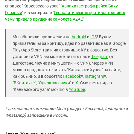
справке "Кавказского узла" "
Авиакатастрофа рейса Баку-
Грозный
" и в материале "
Геополитическое противостояние: к
чему привело крушение самолета АZAL
".
Мы обновили приложения на
Android
и
IOS
! Будем
признательны за критику, идеи по развитию как в Google
Play/App Store, так и на страницах КУ в соцсетях. Без
установки VPN вы можете читать нас в
Telegram
(в
Дагестане, Чечне и Ингушетии – с VPN). Через VPN
можно продолжать читать "Кавказский узел" на сайте,
как обычно, и в соцсетях
Facebook
*,
Instagram
*,
"
ВКонтакте
", "
Одноклассники
" и
X
. Смотреть видео
"Кавказского узла" можно в
YouTube
.
* деятельность компании Meta (владеет Facebook, Instagram и
WhatsApp) запрещена в России.
Автор:
"Кавказский узел"