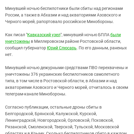
ЗАСТАВЛЯЕТ
Дагестан
Минувшей ночью беспилотники были сбиты над регионами
КАВКАЗ ЗА ПАЛЕСТИНУ
Ингушетия
России, а также в Абхазии и над акваториями Азовского и
ИНАКОМЫСЛИЕ В ЧЕЧНЕ
Черного морей, рапортовало российское Минобороны.
Кабардино-Балкария
ПРЕСЛЕДОВАНИЕ АКТИВИСТОВ
МОБИЛИЗАЦИЯ И ПРОТЕСТЫ
Калмыкия
Как писал "
Кавказский узел
", минувшей ночью БПЛА
были
уничтожены
в Миллеровском районе Ростовской области,
Карачаево-Черкесия
сообщил губернатор
Юрий Слюсарь
. По его данным, раненых
Краснодарский край
нет.
Нагорный Карабах
Минувшей ночью дежурными средствами ПВО перехвачены и
Российская Федерация
уничтожены 376 украинских беспилотников самолетного
Ростовская область
типа, в том числе в Ростовской области, в Абхазии и над
акваториями Азовского и Черного морей, отчиталось в своем
Северная Осетия - Алания
телеграм-канале Минобороны.
СКФО
Согласно публикации, остальные дроны сбиты в
Ставропольский край
Белгородской, Брянской, Калужской, Курской,
Чечня
Ленинградской, Новгородской, Орловской, Псковской,
Южная Осетия
Рязанской, Смоленской, Тверской, Тульской, Московской
областях и в Крыму. Сколько беспилотников сбито в каждом