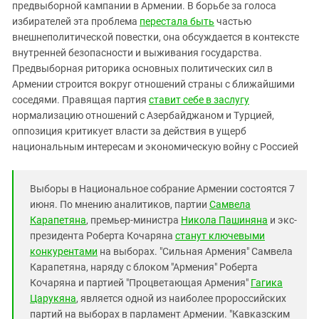
Южный Кавказ
предвыборной кампании в Армении. В борьбе за голоса
избирателей эта проблема
перестала быть
частью
ЮФО
внешнеполитической повестки, она обсуждается в контексте
внутренней безопасности и выживания государства.
Предвыборная риторика основных политических сил в
Армении строится вокруг отношений страны с ближайшими
соседями. Правящая партия
ставит себе в заслугу
нормализацию отношений с Азербайджаном и Турцией,
оппозиция критикует власти за действия в ущерб
национальным интересам и экономическую войну с Россией
Выборы в Национальное собрание Армении состоятся 7
июня. По мнению аналитиков, партии
Самвела
Карапетяна
, премьер-министра
Никола Пашиняна
и экс-
президента Роберта Кочаряна
станут ключевыми
конкурентами
на выборах. "Сильная Армения" Самвела
Карапетяна, наряду с блоком "Армения" Роберта
Кочаряна и партией "Процветающая Армения"
Гагика
Царукяна
, является одной из наиболее пророссийских
партий на выборах в парламент Армении. "Кавказским