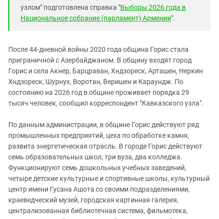
узлом" подготовлена справка "
Выборы 2026 года в
Национальное собрание (парламент) Армении
".
После 44-дневной войны 2020 года община Горис стала
приграничной с Азербайджаном. В общину входят город
Горис и села Акнер, Барцраван, Хндзореск, Арташен, Неркин
Хндзореск, Шурнух, Воротан, Веришен и Караундж. По
состоянию на 2026 год в общине проживает порядка 29
тысяч человек, сообщил корреспондент "Кавказского узла".
По данным администрации, в общине Горис действуют ряд
промышленных предприятий, цеха по обработке камня,
развита энергетическая отрасль. В городе Горис действуют
семь образовательных школ, три вуза, два колледжа.
Функционируют семь дошкольных учебных заведений,
четыре детские культурные и спортивные школы, культурный
центр имени Гусана Ашота со своими подразделениями,
краеведческий музей, городская картинная галерея,
централизованная библиотечная система, фильмотека,