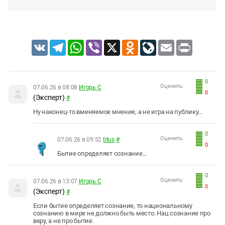
VK
Telegram
WhatsApp
Viber
X
Odnoklassniki
LiveJournal
Email
Print
0
Оценить:
07.06.26 в 08:08
Игорь С
0
(Эксперт)
#
Ну наконец-то вменяемое мнение, а не игра на публику...
0
Оценить:
07.06.26 в 09:52
titus
#
0
Бытие определяет сознание...
0
Оценить:
07.06.26 в 13:07
Игорь С
0
(Эксперт)
#
Если бытие определяет сознание, то национальному
сознанию в мире не должно быть место. Нац сознание про
веру, а не про бытие.