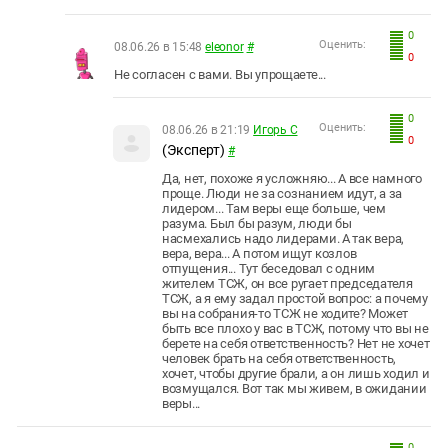
0
Оценить:
08.06.26 в 15:48
eleonor
#
0
Не согласен с вами. Вы упрощаете...
0
Оценить:
08.06.26 в 21:19
Игорь С
0
(Эксперт)
#
Да, нет, похоже я усложняю... А все намного
проще. Люди не за сознанием идут, а за
лидером... Там веры еще больше, чем
разума. Был бы разум, люди бы
насмехались надо лидерами. А так вера,
вера, вера... А потом ищут козлов
отпущения... Тут беседовал с одним
жителем ТСЖ, он все ругает председателя
ТСЖ, а я ему задал простой вопрос: а почему
вы на собрания-то ТСЖ не ходите? Может
быть все плохо у вас в ТСЖ, потому что вы не
берете на себя ответственность? Нет не хочет
человек брать на себя ответственность,
хочет, чтобы другие брали, а он лишь ходил и
возмущался. Вот так мы живем, в ожидании
веры...
0