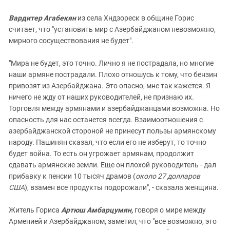
Вардитер Агабекян
из села Хндзореск в общине Горис
считает, что "установить мир с Азербайджаном невозможно,
мирного сосуществования не будет".
"Мира не будет, это точно. Лично я не пострадала, но многие
наши армяне пострадали. Плохо отношусь к тому, что бензин
привозят из Азербайджана. Это опасно, мне так кажется. Я
ничего не жду от наших руководителей, не признаю их.
Торговля между армянами и азербайджанцами возможна. Но
опасность для нас останется всегда. Взаимоотношения с
азербайджанской стороной не принесут пользы армянскому
народу. Пашинян сказал, что если его не изберут, то точно
будет война. То есть он угрожает армянам, продолжит
сдавать армянские земли. Еще он плохой руководитель - дал
прибавку к пенсии 10 тысяч драмов (
около 27 долларов
США
), взамен все продукты подорожали", - сказала женщина.
Житель Гориса
Артюш Амбарцумян,
говоря о мире между
Арменией и Азербайджаном, заметил, что "все возможно, это