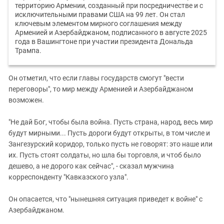
территорию Армении, созданный при посредничестве и с
исключительными правами США на 99 лет. Он стал
ключевым элементом мирного соглашения между
Арменией и Азербайджаном, подписанного в августе 2025
года в Вашингтоне при участии президента Дональда
Трампа.
Он отметил, что если главы государств смогут "вести
переговоры", то мир между Арменией и Азербайджаном
возможен.
"Не дай Бог, чтобы была война. Пусть страна, народ, весь мир
будут мирными... Пусть дороги будут открыты, в том числе и
Зангезурский коридор, только пусть не говорят: это наше или
их. Пусть стоят солдаты, но шла бы торговля, и чтоб было
дешево, а не дорого как сейчас", - сказал мужчина
корреспонденту "Кавказского узла".
Он опасается, что "нынешняя ситуация приведет к войне" с
Азербайджаном.