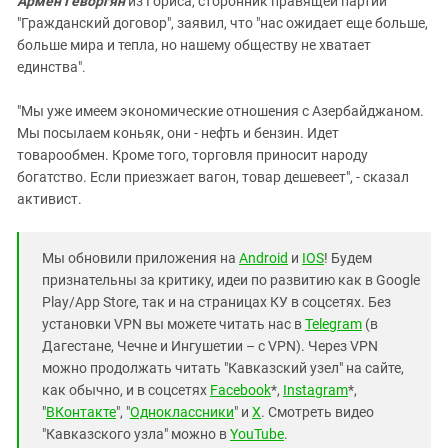
Армен Геворгян
из Гориса, сторонник правящей партии
"Гражданский договор", заявил, что "нас ожидает еще больше,
больше мира и тепла, но нашему обществу не хватает
единства".
"Мы уже имеем экономические отношения с Азербайджаном.
Мы посылаем коньяк, они - нефть и бензин. Идет
товарообмен. Кроме того, торговля приносит народу
богатство. Если приезжает вагон, товар дешевеет", - сказал
активист.
Мы обновили приложения на
Android
и
IOS
! Будем
признательны за критику, идеи по развитию как в Google
Play/App Store, так и на страницах КУ в соцсетях. Без
установки VPN вы можете читать нас в
Telegram
(в
Дагестане, Чечне и Ингушетии – с VPN). Через VPN
можно продолжать читать "Кавказский узел" на сайте,
как обычно, и в соцсетях
Facebook
*,
Instagram
*,
"
ВКонтакте
", "
Одноклассники
" и
X
. Смотреть видео
"Кавказского узла" можно в
YouTube
.