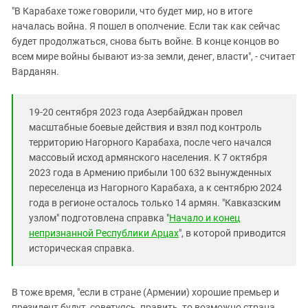
"В Карабахе тоже говорили, что будет мир, но в итоге
началась война. Я пошел в ополчение. Если так как сейчас
будет продолжаться, снова быть войне. В конце концов во
всем мире войны бывают из-за земли, денег, власти", - считает
Варданян.
19-20 сентября 2023 года Азербайджан провел
масштабные боевые действия и взял под контроль
территорию Нагорного Карабаха, после чего начался
массовый исход армянского населения. К 7 октября
2023 года в Армению прибыли 100 632 вынужденных
переселенца из Нагорного Карабаха, а к сентябрю 2024
года в регионе осталось только 14 армян. "Кавказским
узлом" подготовлена справка "
Начало и конец
непризнанной Республики Арцах
", в которой приводится
историческая справка.
В тоже время, "если в стране (Армении) хорошие премьер и
президент будут, советуясь, править, то возможно страна