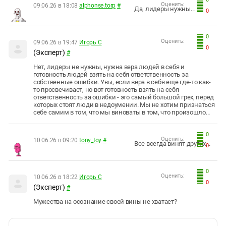
Оценить:
09.06.26 в 18:08
alphonse.torp
#
Да, лидеры нужны...
0
0
Оценить:
09.06.26 в 19:47
Игорь С
0
(Эксперт)
#
Нет, лидеры не нужны, нужна вера людей в себя и
готовность людей взять на себя ответственность за
собственные ошибки. Увы, если вера в себя еще где-то как-
то просвечивает, но вот готовность взять на себя
ответственность за ошибки - это самый большой грех, перед
которых стоят люди в недоумении. Мы не хотим признаться
себе самим в том, что мы виноваты в том, что произошло...
0
Оценить:
10.06.26 в 09:20
tony_toy
#
Все всегда винят других...
0
0
Оценить:
10.06.26 в 18:22
Игорь С
0
(Эксперт)
#
Мужества на осознание своей вины не хватает?