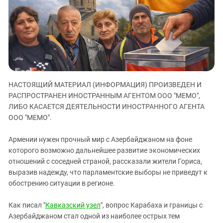
ЗАСТАВЛЯЕТ
Дагестан
КАВКАЗ ЗА ПАЛЕСТИНУ
Ингушетия
ИНАКОМЫСЛИЕ В ЧЕЧНЕ
Кабардино-Балкария
ПРЕСЛЕДОВАНИЕ АКТИВИСТОВ
МОБИЛИЗАЦИЯ И ПРОТЕСТЫ
Калмыкия
Карачаево-Черкесия
НАСТОЯЩИЙ МАТЕРИАЛ (ИНФОРМАЦИЯ) ПРОИЗВЕДЕН И
Краснодарский край
РАСПРОСТРАНЕН ИНОСТРАННЫМ АГЕНТОМ ООО "МЕМО",
Нагорный Карабах
ЛИБО КАСАЕТСЯ ДЕЯТЕЛЬНОСТИ ИНОСТРАННОГО АГЕНТА
Российская Федерация
ООО "МЕМО".
Ростовская область
Армении нужен прочный мир с Азербайджаном на фоне
Северная Осетия - Алания
которого возможно дальнейшее развитие экономических
отношений с соседней страной, рассказали жители Гориса,
СКФО
выразив надежду, что парламентские выборы не приведут к
Ставропольский край
обострению ситуации в регионе.
Чечня
Как писал "
Кавказский узел
", вопрос Карабаха и границы с
Южная Осетия
Азербайджаном стал одной из наиболее острых тем