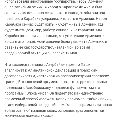
использовали иностранные государства, чтобы Армения
была зависима от них. А народ в Карабахе не жил, а был
заложником кочаряно-сержевского клана, чтобы они под
предлогом Карабаха удерживали власть в Армении. Народ
Карабаха сейчас будет жить, и будет жить в Армении, где
будет иметь дом, мир, работу, социальные гарантии. Мы
Карабах потеряли изначально, мы уже теряли Армению, и
когда я это понял, моей задачей было удержать Армению и
развить ее как государство", - заявил он во время
предвыборной агитации в Ереване 12 мая.
Что касается границы с Азербайджаном, то Пашинян
апеллирует к Алма-Атинской декларации и пражским
договоренностям, настаивая на воспроизведении советских
границ. Его ключевой аргумент - отказ от территориальных
претензий к Азербайджану - является фундаментом его
программы "Эпоха мира". Он подает это как единственно
возможный способ избежать новой полномасштабной войны,
ставя избирателей перед выбором: "моя программа или новая
война осенью", называя своих основных трех оппонентов
"трехглавой партией войны".