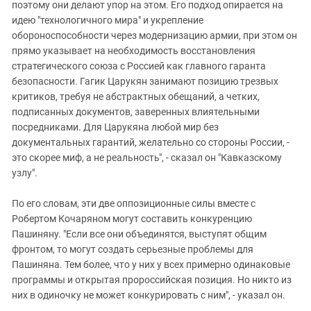
поэтому они делают упор на этом. Его подход опирается на
идею "технологичного мира" и укрепление
обороноспособности через модернизацию армии, при этом он
прямо указывает на необходимость восстановления
стратегического союза с Россией как главного гаранта
безопасности. Гагик Царукян занимают позицию трезвых
критиков, требуя не абстрактных обещаний, а четких,
подписанных документов, заверенных влиятельными
посредниками. Для Царукяна любой мир без
документальных гарантий, желательно со стороны России, -
это скорее миф, а не реальность", - сказал он "Кавказскому
узлу".
По его словам, эти две оппозиционные силы вместе с
Робертом Кочаряном могут составить конкуренцию
Пашиняну. "Если все они объединятся, выступят общим
фронтом, то могут создать серьезные проблемы для
Пашиняна. Тем более, что у них у всех примерно одинаковые
программы и открытая пророссийская позиция. Но никто из
них в одиночку не может конкурировать с ним", - указал он.