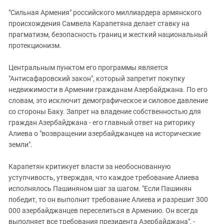
"Сильная Армения" российского миллиардера армянского
происхождения Самвела Карапетяна делает ставку на
прагматизм, безопасность границ и жесткий национальный
протекционизм.
Центральным пунктом его программы является
"Антисафаровский закон", который запретит покупку
недвижимости в Армении гражданам Азербайджана. По его
словам, это исключит демографическое и силовое давление
со стороны Баку. Запрет на владение собственностью для
граждан Азербайджана - его главный ответ на риторику
Алиева о "возвращении азербайджанцев на исторические
земли".
Карапетян критикует власти за необоснованную
уступчивость, утверждая, что каждое требование Алиева
исполнялось Пашиняном шаг за шагом. "Если Пашинян
победит, то он выполнит требование Алиева и разрешит 300
000 азербайджанцев переселиться в Армению. Он всегда
выполняет все требования президента Азербайджана", -