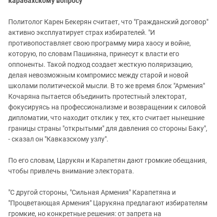
карабахскому вопросу
Политолог Карен Бекерян считает, что "Гражданский договор"
активно эксплуатирует страх избирателей. "И
противопоставляет свою программу мира хаосу и войне,
которую, по словам Пашиняна, принесут к власти его
оппоненты. Такой подход создает жесткую поляризацию,
делая невозможным компромисс между старой и новой
школами политической мысли. В то же время блок "Армения"
Кочаряна пытается объединить протестный электорат,
фокусируясь на профессионализме и возвращении к силовой
дипломатии, что находит отклик у тех, кто считает нынешние
границы страны "открытыми" для давления со стороны Баку",
- сказал он "Кавказскому узлу".
По его словам, Царукян и Карапетян дают громкие обещания,
чтобы привлечь внимание электората.
"С другой стороны, "Сильная Армения" Карапетяна и
"Процветающая Армения" Царукяна предлагают избирателям
громкие, но конкретные решения: от запрета на