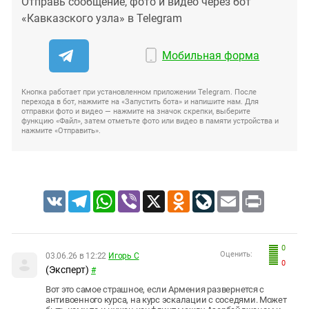
Отправь сообщение, фото и видео через бот
«Кавказского узла» в Telegram
Мобильная форма
Кнопка работает при установленном приложении Telegram. После
перехода в бот, нажмите на «Запустить бота» и напишите нам. Для
отправки фото и видео — нажмите на значок скрепки, выберите
функцию «Файл», затем отметьте фото или видео в памяти устройства и
нажмите «Отправить».
VK
Telegram
WhatsApp
Viber
X
Odnoklassniki
LiveJournal
Email
Print
0
Оценить:
03.06.26 в 12:22
Игорь С
0
(Эксперт)
#
Вот это самое страшное, если Армения развернется с
антивоенного курса, на курс эскалации с соседями. Может