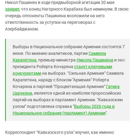
Южный Кавказ
Никол Пашинян в ходе предвыборной агитации 30 мая
заявил
, что конец Нагорного Карабаха был неминуем. В свою
ЮФО
очередь оппоненты Пашиняна возложили на него
ответственность за уступки на переговорах с
Азербайджаном.
Выборы в Национальное собрание Армении состоятся 7
июня. По мнению аналитиков, партии
Самвела
Карапетяна
, премьер-министра
Никола Пашиняна
и экс-
президента Роберта Кочаряна
станут ключевыми
конкурентами
на выборах. "Сильная Армения" Самвела
Карапетяна, наряду с блоком "Армения" Роберта
Кочаряна и партией "Процветающая Армения"
Гагика
Царукяна
, является одной из наиболее пророссийских
партий на выборах в парламент Армении. "Кавказским
узлом" подготовлена справка "
Выборы 2026 года в
Национальное собрание (парламент) Армении
".
Корреспондент "Кавказского узла" изучил, как именно