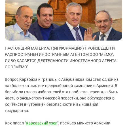
ЗАСТАВЛЯЕТ
Дагестан
КАВКАЗ ЗА ПАЛЕСТИНУ
Ингушетия
ИНАКОМЫСЛИЕ В ЧЕЧНЕ
Кабардино-Балкария
ПРЕСЛЕДОВАНИЕ АКТИВИСТОВ
МОБИЛИЗАЦИЯ И ПРОТЕСТЫ
Калмыкия
Карачаево-Черкесия
НАСТОЯЩИЙ МАТЕРИАЛ (ИНФОРМАЦИЯ) ПРОИЗВЕДЕН И
Краснодарский край
РАСПРОСТРАНЕН ИНОСТРАННЫМ АГЕНТОМ ООО "МЕМО",
Нагорный Карабах
ЛИБО КАСАЕТСЯ ДЕЯТЕЛЬНОСТИ ИНОСТРАННОГО АГЕНТА
Российская Федерация
ООО "МЕМО".
Ростовская область
Вопрос Карабаха и границы с Азербайджаном стал одной из
Северная Осетия - Алания
наиболее острых тем предвыборной кампании в Армении. В
борьбе за голоса избирателей эта проблема перестала быть
СКФО
частью внешнеполитической повестки, она обсуждается в
Ставропольский край
контексте внутренней безопасности и выживания
Чечня
государства.
Южная Осетия
Как писал "
Кавказский узел
", премьер-министр Армении