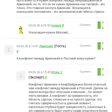
быть кому-то и нужен конфликт между Азербайджаном и
Арменией, но то, что он не нужен Армении как таковой - это
точно. Это главная заслуга Армении. Эскалация в
нынешнем положении - это экономическая гибель страны.
0
Оценить:
04.06.26 в 09:50
howard
#
0
Эскалация нужна Москве)...
0
(Гость)
Оценить:
04.06.26 в 14:47
Дмитрий1
0
#
А конфликт между Арменией и Россией кому нужен?
0
Оценить:
04.06.26 в 15:49
Игорь С
0
(Эксперт)
#
Конфликт Армении и Азербайджана более опасный,
чем конфликт между Арменией и Россией. Дележ за
земли всегда был опасным и вечным... Он может
тлеть веками. А конфликт за суверенность, это
область сделок, сложных и но просто сделок: что
считать суверенностью в данный момент,
насколько глубока будет суверенность, насколько в
эту суверенность будут иметь право вторгаться более