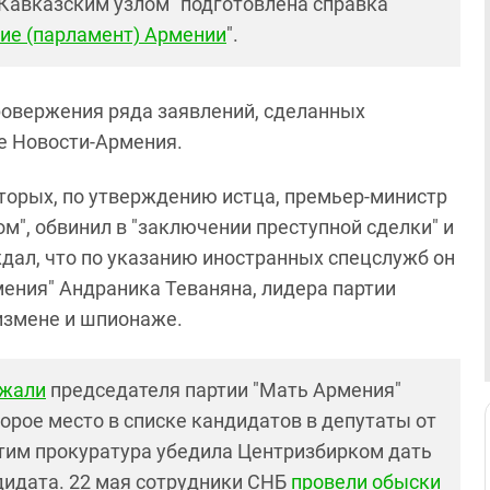
"Кавказским узлом" подготовлена справка
ие (парламент) Армении
".
ровержения ряда заявлений, сделанных
е Новости-Армения.
оторых, по утверждению истца, премьер-министр
ом", обвинил в "заключении преступной сделки" и
ждал, что по указанию иностранных спецслужб он
ения" Андраника Теваняна, лидера партии
сизмене и шпионаже.
ржали
председателя партии "Мать Армения"
орое место в списке кандидатов в депутаты от
тим прокуратура убедила Центризбирком дать
дидата. 22 мая сотрудники СНБ
провели обыски