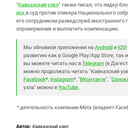
"
Кавказский узел
" также писал, что лидер б
иск
в суд против спикера Национального соб
его сотрудником разведслужб иностранного г
опровержение и выплатить компенсацию.
Мы обновили приложения на
Android
и
IOS
развитию как в Google Play/App Store, так 
вы можете читать нас в
Telegram
(в Дагест
можно продолжать читать "Кавказский узел"
Facebook
*,
Instagram
*, "
ВКонтакте
", "
Однок
узла" можно в
YouTube
.
* деятельность компании Meta (владеет Faceb
Автор:
Кавказский узел