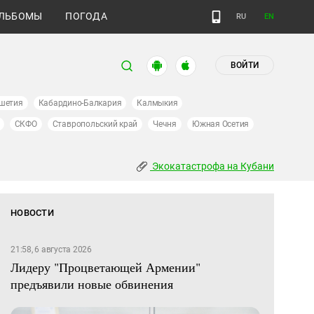
ЛЬБОМЫ
ПОГОДА
RU
EN
ВОЙТИ
шетия
Кабардино-Балкария
Калмыкия
СКФО
Ставропольский край
Чечня
Южная Осетия
Экокатастрофа на Кубани
НОВОСТИ
21:58, 6 августа 2026
Лидеру "Процветающей Армении"
предъявили новые обвинения