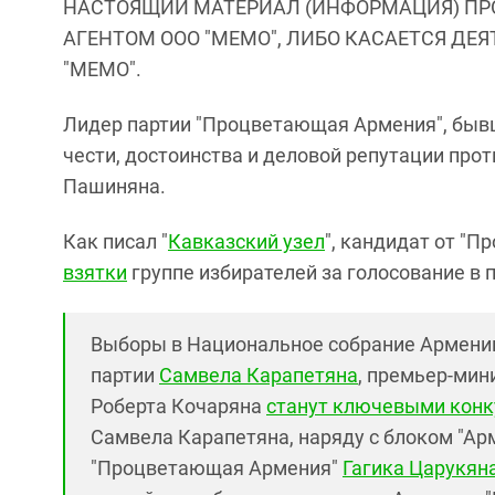
НАСТОЯЩИЙ МАТЕРИАЛ (ИНФОРМАЦИЯ) ПР
АГЕНТОМ ООО "МЕМО", ЛИБО КАСАЕТСЯ ДЕ
"МЕМО".
Лидер партии "Процветающая Армения", бывш
чести, достоинства и деловой репутации пр
Пашиняна.
Как писал "
Кавказский узел
", кандидат от "
взятки
группе избирателей за голосование в п
Выборы в Национальное собрание Армении
партии
Самвела Карапетяна
, премьер-мин
Роберта Кочаряна
станут ключевыми кон
Самвела Карапетяна, наряду с блоком "Ар
"Процветающая Армения"
Гагика Царукян