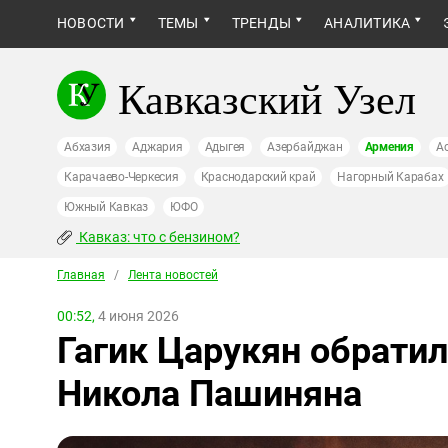
НОВОСТИ
ТЕМЫ
ТРЕНДЫ
АНАЛИТИКА
Кавказский Узел
Абхазия
Аджария
Адыгея
Азербайджан
Армения
А
Карачаево-Черкесия
Краснодарский край
Нагорный Карабах
Южный Кавказ
ЮФО
Кавказ: что с бензином?
Главная
/
Лента новостей
00:52,
4 июня 2026
Гагик Царукян обратил
Никола Пашиняна