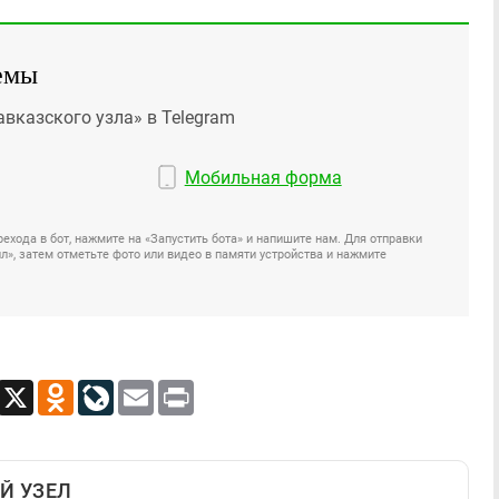
емы
авказского узла» в Telegram
Мобильная форма
ехода в бот, нажмите на «Запустить бота» и напишите нам. Для отправки
», затем отметьте фото или видео в памяти устройства и нажмите
App
Viber
X
Odnoklassniki
LiveJournal
Email
Print
Й УЗЕЛ