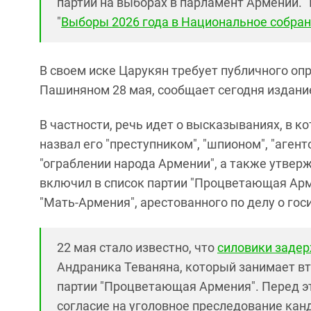
партий на выборах в парламент Армении. 
"
Выборы 2026 года в Национальное собран
В своем иске Царукян требует публичного оп
Пашиняном 28 мая, сообщает сегодня издани
В частности, речь идет о высказываниях, в к
назвал его "преступником", "шпионом", "агент
"ограблении народа Армении", а также утвер
включил в список партии "Процветающая Арм
"Мать-Армения", арестованного по делу о го
22 мая стало известно, что
силовики заде
Андраника Теваняна, который занимает вт
партии "Процветающая Армения". Перед э
согласие на уголовное преследование кан