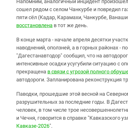
Напомним, аналогичный инцидент произошел 
сошел рядом с селом Чанкурбе и повредил га
пяти сёл (Кадар, Карамахи, Чанкурбе, Ванаш
восстановлена
в тот же день.
В конце марта - начале апреля десятки участ
наводнений, оползней, а в горных районах - п
"Дагестанавтодор" сообщил, что на автодорог
интенсивные осадки усугубили ситуацию с оп
прекращена
в связи с угрозой полного обруш
автодороги. Запланирована реконструкция тр
Паводки, прошедшие этой весной на Северно
разрушительных за последние годы. В Дагест
человек, в том числе трое несовершеннолетн
и Чечня, говорится в справке "Кавказского узл
Кавказе-2026
".