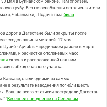
30 мая в Буйнакском районе. Там оползень
зовую трубу. Без газоснабжения остались жители
имахи, Чабанмахи). Подача газа
была
ков дорог в Дагестане были закрыты после
осле сходов лавин и метелей. 17 мая
е Цуриб - Арчиб в Чародинском районе в марте
олзнями, и расчистка оползневых масс
ения
склона и расположенной над ним
ассы в обход опасного участка.
м Кавказе, стали одними из самых
ане в результате наводнения погибли шесть
их. Больше всего от стихии пострадали Дагестан
а" "
Весеннее наводнение на Северном