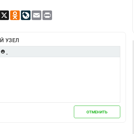
App
Viber
X
Odnoklassniki
LiveJournal
Email
Print
Й УЗЕЛ
ОТМЕНИТЬ