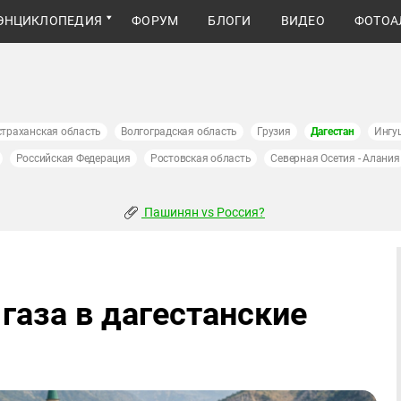
ЭНЦИКЛОПЕДИЯ
ФОРУМ
БЛОГИ
ВИДЕО
ФОТОА
страханская область
Волгоградская область
Грузия
Дагестан
Ингу
Российская Федерация
Ростовская область
Северная Осетия - Алания
Пашинян vs Россия?
газа в дагестанские