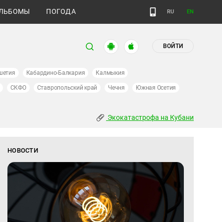
ЛЬБОМЫ
ПОГОДА
RU
EN
ВОЙТИ
шетия
Кабардино-Балкария
Калмыкия
СКФО
Ставропольский край
Чечня
Южная Осетия
Экокатастрофа на Кубани
НОВОСТИ