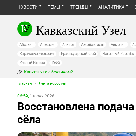
НОВОСТИ
ТЕМЫ
ТРЕНДЫ
АНАЛИТИКА
Кавказский Узел
Абхазия
Аджария
Адыгея
Азербайджан
Армения
А
Карачаево-Черкесия
Краснодарский край
Нагорный Карабах
Южный Кавказ
ЮФО
Кавказ: что с бензином?
Главная
/
Лента новостей
06:59,
1 июня 2026
Восстановлена подача 
сёла