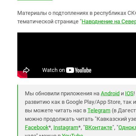
Материалы о подтоплениях в республиках СКФ
тематической странице "
Наводнение на Севе
Мы обновили приложения на
Android
и
IOS
развитию как в Google Play/App Store, так 
вы можете читать нас в
Telegram
(в Дагест
можно продолжать читать "Кавказский узел"
Facebook
*,
Instagram
*, "
ВКонтакте
", "
Однок
узла" можно в
YouTube
.