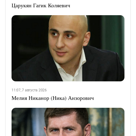
Царукян Гагик Коляевич
11:07, 7 августа 2026
Мелия Никанор (Ника) Анзорович