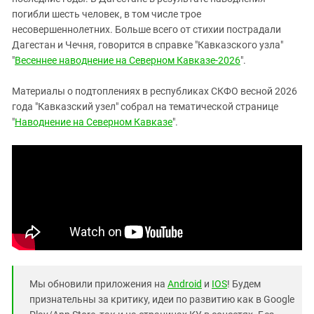
Южный Кавказ
погибли шесть человек, в том числе трое
ЮФО
несовершеннолетних. Больше всего от стихии пострадали
Дагестан и Чечня, говорится в справке "Кавказского узла"
"
Весеннее наводнение на Северном Кавказе-2026
".
Материалы о подтоплениях в республиках СКФО весной 2026
года "Кавказский узел" собрал на тематической странице
"
Наводнение на Северном Кавказе
".
Мы обновили приложения на
Android
и
IOS
! Будем
признательны за критику, идеи по развитию как в Google