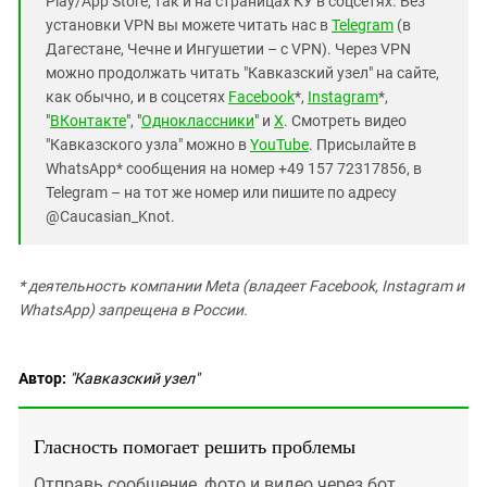
Play/App Store, так и на страницах КУ в соцсетях. Без
установки VPN вы можете читать нас в
Telegram
(в
Дагестане, Чечне и Ингушетии – с VPN). Через VPN
можно продолжать читать "Кавказский узел" на сайте,
как обычно, и в соцсетях
Facebook
*,
Instagram
*,
"
ВКонтакте
", "
Одноклассники
" и
X
. Смотреть видео
"Кавказского узла" можно в
YouTube
. Присылайте в
WhatsApp* сообщения на номер +49 157 72317856, в
Telegram – на тот же номер или пишите по адресу
@Caucasian_Knot.
* деятельность компании Meta (владеет Facebook, Instagram и
WhatsApp) запрещена в России.
Автор:
"Кавказский узел"
Гласность помогает решить проблемы
Отправь сообщение, фото и видео через бот