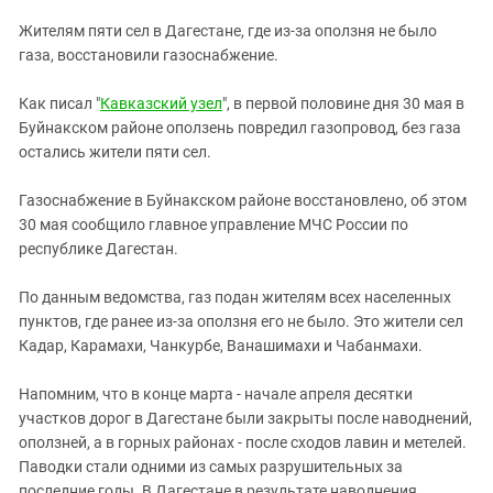
ЗАСТАВЛЯЕТ
Дагестан
Жителям пяти сел в Дагестане, где из-за оползня не было
КАВКАЗ ЗА ПАЛЕСТИНУ
Ингушетия
газа, восстановили газоснабжение.
ИНАКОМЫСЛИЕ В ЧЕЧНЕ
Кабардино-Балкария
ПРЕСЛЕДОВАНИЕ АКТИВИСТОВ
Как писал "
Кавказский узел
", в первой половине дня 30 мая в
МОБИЛИЗАЦИЯ И ПРОТЕСТЫ
Калмыкия
Буйнакском районе оползень повредил газопровод, без газа
остались жители пяти сел.
Карачаево-Черкесия
Краснодарский край
Газоснабжение в Буйнакском районе восстановлено, об этом
Нагорный Карабах
30 мая сообщило главное управление МЧС России по
республике Дагестан.
Российская Федерация
Ростовская область
По данным ведомства, газ подан жителям всех населенных
пунктов, где ранее из-за оползня его не было. Это жители сел
Северная Осетия - Алания
Кадар, Карамахи, Чанкурбе, Ванашимахи и Чабанмахи.
СКФО
Напомним, что в конце марта - начале апреля десятки
Ставропольский край
участков дорог в Дагестане были закрыты после наводнений,
Чечня
оползней, а в горных районах - после сходов лавин и метелей.
Южная Осетия
Паводки стали одними из самых разрушительных за
последние годы. В Дагестане в результате наводнения