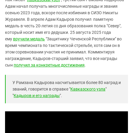
Южный Кавказ
Адам начал получать многочисленные награды и звания
ЮФО
осенью 2023 года, вскоре после избиения в СИЗО Никиты
Журавеля. В апреле Адам Кадыров получил памятную
медаль в честь 20-летия со дня образования полка "Север",
который носит имя его дедушки. 25 августа 2025 года
ему
вручили медаль
"Защитнику Чеченской Республики" во
время чемпионата по тактической стрельбе, хотя сам он в
этом соревновании участия не принимал. Комментируя
награждение, Кадыров-старший заявил, что все награды
сын
получил за конкретные достижения
.
У Рамзана Кадырова насчитывается более 80 наград и
званий, говорится в справке "
Кавказского узла
"
"
Кадыров и его награды
".