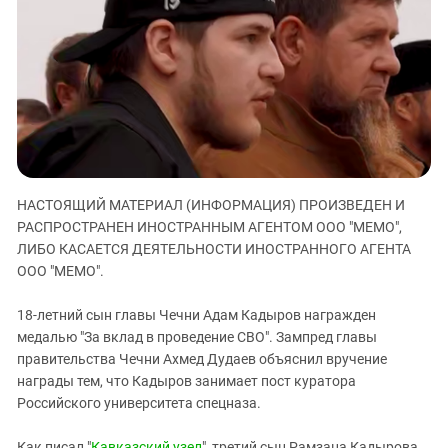
ЗАСТАВЛЯЕТ
Дагестан
КАВКАЗ ЗА ПАЛЕСТИНУ
Ингушетия
ИНАКОМЫСЛИЕ В ЧЕЧНЕ
Кабардино-Балкария
ПРЕСЛЕДОВАНИЕ АКТИВИСТОВ
МОБИЛИЗАЦИЯ И ПРОТЕСТЫ
Калмыкия
Карачаево-Черкесия
Краснодарский край
Нагорный Карабах
НАСТОЯЩИЙ МАТЕРИАЛ (ИНФОРМАЦИЯ) ПРОИЗВЕДЕН И
РАСПРОСТРАНЕН ИНОСТРАННЫМ АГЕНТОМ ООО "МЕМО",
Российская Федерация
ЛИБО КАСАЕТСЯ ДЕЯТЕЛЬНОСТИ ИНОСТРАННОГО АГЕНТА
Ростовская область
ООО "МЕМО".
Северная Осетия - Алания
18-летний сын главы Чечни Адам Кадыров награжден
СКФО
медалью "За вклад в проведение СВО". Зампред главы
Ставропольский край
правительства Чечни Ахмед Дудаев объяснил вручение
награды тем, что Кадыров занимает пост куратора
Чечня
Российского университета спецназа.
Южная Осетия
Как писал "
Кавказский узел
", третий сын Рамзана Кадырова