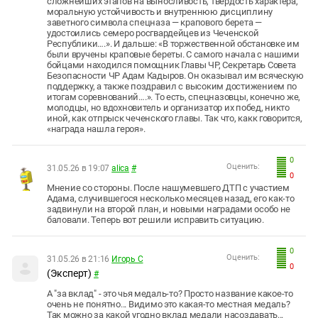
сложнейших этапов на выносливость, твёрдость характера,
моральную устойчивость и внутреннюю дисциплину
заветного символа спецназа — крапового берета —
удостоились семеро росгвардейцев из Чеченской
Республики….». И дальше: «В торжественной обстановке им
были вручены краповые береты. С самого начала с нашими
бойцами находился помощник Главы ЧР, Секретарь Совета
Безопасности ЧР Адам Кадыров. Он оказывал им всяческую
поддержку, а также поздравил с высоким достижением по
итогам соревнований….». То есть, спецназовцы, конечно же,
молодцы, но вдохновитель и организатор их побед, никто
иной, как отпрыск чеченского главы. Так что, какк говорится,
«награда нашла героя».
0
Оценить:
31.05.26 в 19:07
alica
#
0
Мнение со стороны. После нашумевшего ДТП с участием
Адама, случившегося несколько месяцев назад, его как-то
задвинули на второй план, и новыми наградами особо не
баловали. Теперь вот решили исправить ситуацию.
0
Оценить:
31.05.26 в 21:16
Игорь С
0
(Эксперт)
#
А "за вклад" - это чья медаль-то? Просто название какое-то
очень не понятно... Видимо это какая-то местная медаль?
Так можно за какой угодно вклад медали насоздавать...