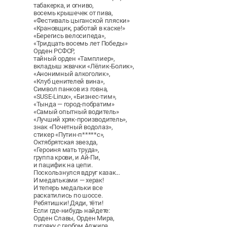
табакерка, и огниво,
восемь крышечек от пива,
«Фестиваль цыганской пляски»
«Крановщик, работай в каске!»
«Берегись велосипеда»,
«Тридцать восемь лет Победы»
Орден РСФСР,
тайный орден «Тамплиер»,
вкладыш жвачки «Лёлик-Болик»,
«Анонимный алкоголик»,
«Клуб ценителей вина»,
Символ панков из говна,
«SUSE-Linux», «Бизнес-тим»,
«Тында — город-побратим»
«Самый опытный водитель»
«Лучший хряк-производитель»,
знак «Почетный водолаз»,
стикер «Путин-п*****с»,
Октябрятская звезда,
«Героиня мать труда»,
группа крови, и Ай-Пи,
и пацифик на цепи.
Поскользнулся вдруг казак...
И медальками — херак!
И теперь медальки все
раскатились по шоссе.
Ребятишки! Дяди, тёти!
Если где-нибудь найдете:
Орден Славы, Орден Мира,
пуговку с гербом Алжира,