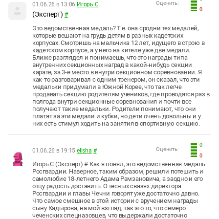
Оценить:
01.06.26 в 13:06
Игорь С
0
(Эксперт)
#
Это ведомственная медаль? Т.е. она сродни тех медалей,
которые вешают на грудь детям в разных кадетских
корпусах. Смотришь на мальчика 12 лет, идущего в строю в
кадетском корпусе, а у него на кителе уже две медали.
Ближе разглядел и понимаешь, что это награды типа
внутренних секционных наград в какой-нибудь секции
карате, за 3-е место в внутри секционном соревновании. Я
как-то разговаривал с одним тренером, он сказал, что эти
медальки придумали в Южной Корее, что так легче
продавать секцию родителям учеников, где проводятся раз в
полгода внутри секционные соревнования и почти все
получают такие медальки. Родители понимают, что они
платят за эти медали и кубки, но дети очень довольны и у
них есть стимул ходить на занятия в спортивную секцию.
0
Оценить:
01.06.26 в 19:15
elisha
#
0
Игорь С (Эксперт) # Как я понял, это ведомственная медаль
Росгвардии. Наверное, таким образом, решили потешить и
самолюбие 18-летнего Адама Рамзановича, а заодно и его
отцу радость доставить. О тесных связях директора
Росгвардии и главы Чечни говорят уже достаточно давно.
Что самое смешное в этой истории с вручением награды
сыну Кадырова, на мой взгляд, так это то, что семеро
чеченских спецназовцев, что выдержали достаточно