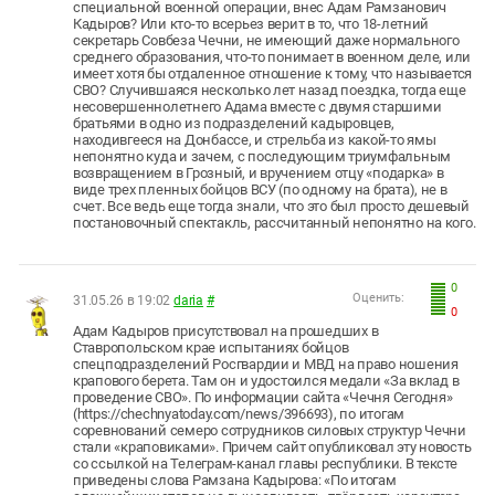
специальной военной операции, внес Адам Рамзанович
Кадыров? Или кто-то всерьез верит в то, что 18-летний
секретарь Совбеза Чечни, не имеющий даже нормального
среднего образования, что-то понимает в военном деле, или
имеет хотя бы отдаленное отношение к тому, что называется
СВО? Случившаяся несколько лет назад поездка, тогда еще
несовершеннолетнего Адама вместе с двумя старшими
братьями в одно из подразделений кадыровцев,
находивгееся на Донбассе, и стрельба из какой-то ямы
непонятно куда и зачем, с последующим триумфальным
возвращением в Грозный, и вручением отцу «подарка» в
виде трех пленных бойцов ВСУ (по одному на брата), не в
счет. Все ведь еще тогда знали, что это был просто дешевый
постановочный спектакль, рассчитанный непонятно на кого.
0
Оценить:
31.05.26 в 19:02
daria
#
0
Адам Кадыров присутствовал на прошедших в
Ставропольском крае испытаниях бойцов
спецподразделений Росгвардии и МВД на право ношения
крапового берета. Там он и удостоился медали «За вклад в
проведение СВО». По информации сайта «Чечня Сегодня»
(https://chechnyatoday.com/news/396693), по итогам
соревнований семеро сотрудников силовых структур Чечни
стали «краповиками». Причем сайт опубликовал эту новость
со ссылкой на Телеграм-канал главы республики. В тексте
приведены слова Рамзана Кадырова: «По итогам