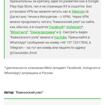
признательны за критику, идеи по развитию как в Google
Play/App Store, так и на страницах КУ в соцсетях. Без
установки VPN вы можете читать нас в
Telegram
(в
Дагестане, Чечне и Ингушетии – с VPN). Через VPN
можно продолжать читать "Кавказский узел" на сайте,
как обычно, и в соцсетях
Facebook
*,
Instagram
*,
"
ВКонтакте
", "
Одноклассники
" и
X
. Смотреть видео
"Кавказского узла" можно в
YouTube
. Присылайте в
WhatsApp* сообщения на номер +49 157 72317856, в
Telegram – на тот же номер или пишите по адресу
@Caucasian_Knot.
* деятельность компании Meta (владеет Facebook, Instagram и
WhatsApp) запрещена в России.
Автор:
"Кавказский узел"