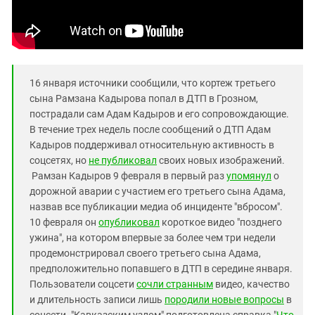
16 января источники сообщили, что кортеж третьего
сына Рамзана Кадырова попал в ДТП в Грозном,
пострадали сам Адам Кадыров и его сопровождающие.
В течение трех недель после сообщений о ДТП Адам
Кадыров поддерживал относительную активность в
соцсетях, но
не публиковал
своих новых изображений.
Рамзан Кадыров 9 февраля в первый раз
упомянул
о
дорожной аварии с участием его третьего сына Адама,
назвав все публикации медиа об инциденте "вбросом".
10 февраля он
опубликовал
короткое видео "позднего
ужина", на котором впервые за более чем три недели
продемонстрировал своего третьего сына Адама,
предположительно попавшего в ДТП в середине января.
Пользователи соцсети
сочли странным
видео, качество
и длительность записи лишь
породили новые вопросы
в