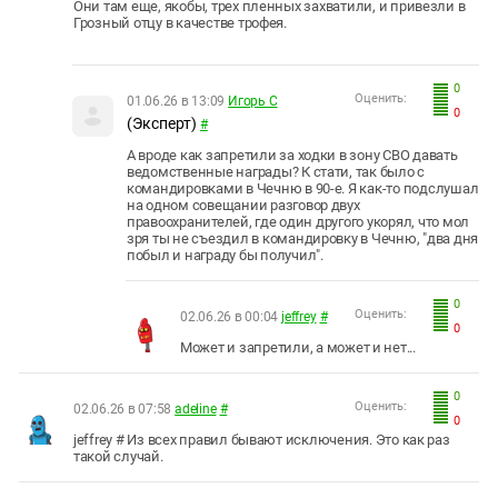
Они там еще, якобы, трех пленных захватили, и привезли в
Грозный отцу в качестве трофея.
0
Оценить:
01.06.26 в 13:09
Игорь С
0
(Эксперт)
#
А вроде как запретили за ходки в зону СВО давать
ведомственные награды? К стати, так было с
командировками в Чечню в 90-е. Я как-то подслушал
на одном совещании разговор двух
правоохранителей, где один другого укорял, что мол
зря ты не съездил в командировку в Чечню, "два дня
побыл и награду бы получил".
0
Оценить:
02.06.26 в 00:04
jeffrey
#
0
Может и запретили, а может и нет...
0
Оценить:
02.06.26 в 07:58
adeline
#
0
jeffrey # Из всех правил бывают исключения. Это как раз
такой случай.