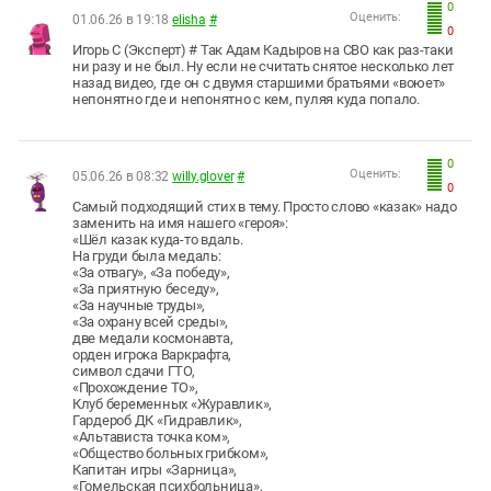
0
Оценить:
01.06.26 в 19:18
elisha
#
0
Игорь С (Эксперт) # Так Адам Кадыров на СВО как раз-таки
ни разу и не был. Ну если не считать снятое несколько лет
назад видео, где он с двумя старшими братьями «воюет»
непонятно где и непонятно с кем, пуляя куда попало.
0
Оценить:
05.06.26 в 08:32
willy.glover
#
0
Самый подходящий стих в тему. Просто слово «казак» надо
заменить на имя нашего «героя»:
«Шёл казак куда-то вдаль.
На груди была медаль:
«За отвагу», «За победу»,
«За приятную беседу»,
«За научные труды»,
«За охрану всей среды»,
две медали космонавта,
орден игрока Варкрафта,
символ сдачи ГТО,
«Прохождение ТО»,
Клуб беременных «Журавлик»,
Гардероб ДК «Гидравлик»,
«Альтависта точка ком»,
«Общество больных грибком»,
Капитан игры «Зарница»,
«Гомельская психбольница»,