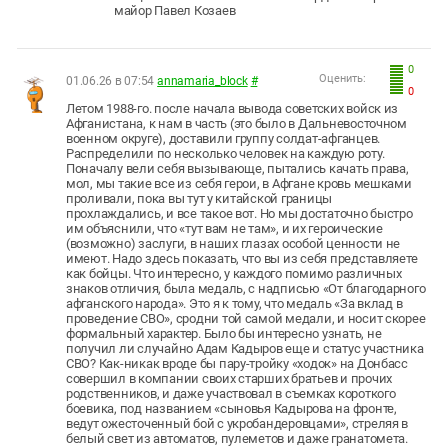
майор Павел Козаев
0
Оценить:
01.06.26 в 07:54
annamaria_block
#
0
Летом 1988-го. после начала вывода советских войск из
Афганистана, к нам в часть (это было в Дальневосточном
военном округе), доставили группу солдат-афганцев.
Распределили по несколько человек на каждую роту.
Поначалу вели себя вызывающе, пытались качать права,
мол, мы такие все из себя герои, в Афгане кровь мешками
проливали, пока вы тут у китайской границы
прохлаждались, и все такое вот. Но мы достаточно быстро
им объяснили, что «тут вам не там», и их героические
(возможно) заслуги, в наших глазах особой ценности не
имеют. Надо здесь показать, что вы из себя представляете
как бойцы. Что интересно, у каждого помимо различных
знаков отличия, была медаль, с надписью «От благодарного
афганского народа». Это я к тому, что медаль «За вклад в
проведение СВО», сродни той самой медали, и носит скорее
формальный характер. Было бы интересно узнать, не
получил ли случайно Адам Кадыров еще и статус участника
СВО? Как-никак вроде бы пару-тройку «ходок» на Донбасс
совершил в компании своих старших братьев и прочих
родственников, и даже участвовал в съемках короткого
боевика, под названием «сыновья Кадырова на фронте,
ведут ожесточенный бой с укробандеровцами», стреляя в
белый свет из автоматов, пулеметов и даже гранатомета.