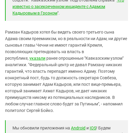
соцсети. "Кавказским узлом" подготовлена справка "
Что
известно о засекреченном инциденте с Адамом
Кадыровым в Грозном
".
Рамзан Кадыров хотел бы видеть своего третьего сына
Адама своим преемником, но в реальности ни Адам, ни другие
сыновья главы Чечни не имеют гарантий Кремля,
позволяющих претендовать на власть в
республике,
указали
ранее опрошенные "Кавказским узлом"
аналитики. "Федеральный центр не давал Рамзану никаких
гарантий, что власть перепадет именно Адаму. Поэтому
конкретный пост, будь то должность секретаря Совбеза,
которую занимает Адам Кадыров, или пост вице-премьера,
который занимает Ахмат Кадыров, не дает никаких
преимуществ никому из потенциальных наследников. В
любом случае главное слово будет за Путиным", - напомнил
политолог Сергей Бойко.
Мы обновили приложения на
Android
и
IOS
! Будем