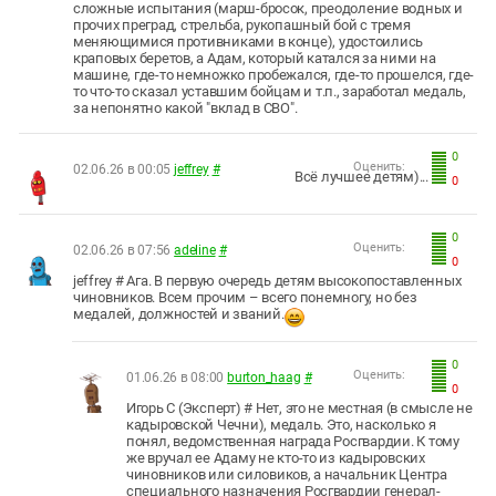
сложные испытания (марш-бросок, преодоление водных и
прочих преград, стрельба, рукопашный бой с тремя
меняющимися противниками в конце), удостоились
краповых беретов, а Адам, который катался за ними на
машине, где-то немножко пробежался, где-то прошелся, где-
то что-то сказал уставшим бойцам и т.п., заработал медаль,
за непонятно какой "вклад в СВО".
0
Оценить:
02.06.26 в 00:05
jeffrey
#
Всё лучшее детям)...
0
0
Оценить:
02.06.26 в 07:56
adeline
#
0
jeffrey # Ага. В первую очередь детям высокопоставленных
чиновников. Всем прочим – всего понемногу, но без
медалей, должностей и званий.
0
Оценить:
01.06.26 в 08:00
burton_haag
#
0
Игорь С (Эксперт) # Нет, это не местная (в смысле не
кадыровской Чечни), медаль. Это, насколько я
понял, ведомственная награда Росгвардии. К тому
же вручал ее Адаму не кто-то из кадыровских
чиновников или силовиков, а начальник Центра
специального назначения Росгвардии генерал-