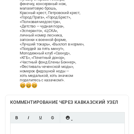
фенечку, консервный нож,
малахитовую брошь,
Красный крест, Петровский крест,
«Город Прага», «Город Брест»,
«Полковая медсестра»,
«Детство — чудная пора»,
«Эсперанто», «ЦСКА»,
личный номер лесника,
запонки к военной форме,
«Лучший токарь», «Выхлоп в норме»,
«Похудей за пять минут»,
Молодежный клуб «Сахнуд»,
«КГБ», «Почетный донор»,
«Частный фонд Елены Боннер»,
«Фестиваль чеченской моды»,
номерок фидошной ноды —
хоть медалькой, хоть значком
поделитесь с казачком!».
КОММЕНТИРОВАНИЕ ЧЕРЕЗ КАВКАЗСКИЙ УЗЕЛ