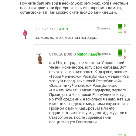
Помните был эпизод в нескольких регионах, когда местные
власти устраивали бравурные шоу из открытия скамеек,
остановок и т.п. Так можно скатиться до таких вещей...
0
Оценить:
01.06.26 в 00:04
ai
#
0
возможно, что и местная награда...
0
Оценить:
01.06.26 в 08:10
burton_haag
#
0
ai # Нет, награда не местная. У нынешней
Чечни, конечно же, есть свои награды. Вот
некоторые из них: орден Кадырова, звание
«Герой Чеченской Республики», медали «За
заслуги перед Чеченской Республикой»;
«Защитнику Чеченской Республики»;
«Памяти Ахмат—Хаджи Кадырова, первого
Президента Чеченской Республики» и т.д.,
но этой среди них, насколько я знаю, нет. Да
и местные ордена с медалями вручаются в
Грозном самим Кадыровым или его
подчиненными, а эту медаль Адаму дали в
Ставрополье, после соревнований
спецназовцев Росгвардии.
0