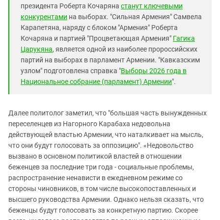
президента Роберта Кочаряна
станут ключевыми
конкурентами
на выборах. "Сильная Армения" Самвела
Карапетяна, наряду с блоком "Армения" Роберта
Кочаряна и партией "Процветающая Армения"
Гагика
Царукяна
, является одной из наиболее пророссийских
партий на выборах в парламент Армении. "Кавказским
узлом" подготовлена справка "
Выборы 2026 года в
Национальное собрание (парламент) Армении
".
Далее политолог заметил, что "большая часть вынужденных
переселенцев из Нагорного Карабаха недовольна
действующей властью Армении, что наталкивает на мысль,
что они будут голосовать за оппозицию". «Недовольство
вызвано в основном политикой властей в отношении
беженцев за последние три года - социальные проблемы,
распространение ненависти в ежедневном режиме со
стороны чиновников, в том числе высокопоставленных и
высшего руководства Армении. Однако нельзя сказать, что
беженцы будут голосовать за конкретную партию. Скорее