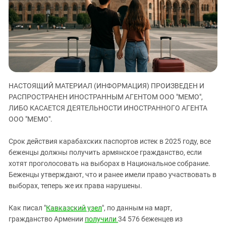
ЗАСТАВЛЯЕТ
Дагестан
КАВКАЗ ЗА ПАЛЕСТИНУ
Ингушетия
ИНАКОМЫСЛИЕ В ЧЕЧНЕ
Кабардино-Балкария
ПРЕСЛЕДОВАНИЕ АКТИВИСТОВ
МОБИЛИЗАЦИЯ И ПРОТЕСТЫ
Калмыкия
Карачаево-Черкесия
НАСТОЯЩИЙ МАТЕРИАЛ (ИНФОРМАЦИЯ) ПРОИЗВЕДЕН И
Краснодарский край
РАСПРОСТРАНЕН ИНОСТРАННЫМ АГЕНТОМ ООО "МЕМО",
Нагорный Карабах
ЛИБО КАСАЕТСЯ ДЕЯТЕЛЬНОСТИ ИНОСТРАННОГО АГЕНТА
Российская Федерация
ООО "МЕМО".
Ростовская область
Срок действия карабахских паспортов истек в 2025 году, все
Северная Осетия - Алания
беженцы должны получить армянское гражданство, если
хотят проголосовать на выборах в Национальное собрание.
СКФО
Беженцы утверждают, что и ранее имели право участвовать в
Ставропольский край
выборах, теперь же их права нарушены.
Чечня
Как писал "
Кавказский узел
", по данным на март,
Южная Осетия
гражданство Армении
получили
34 576 беженцев из