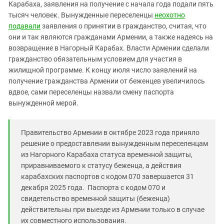
Южный Кавказ
Карабаха, заявления на получение с начала года подали пять
тысяч человек. Вынужденные переселенцы
неохотно
ЮФО
подавали
заявления о принятии в гражданство, считая, что
они и так являются гражданами Армении, а также надеясь на
возвращение в Нагорный Карабах. Власти Армении сделали
гражданство обязательным условием для участия в
жилищной программе. К концу июля число заявлений на
получение гражданства Армении от беженцев увеличилось
вдвое, сами переселенцы назвали смену паспорта
вынужденной мерой.
Правительство Армении в октябре 2023 года приняло
решение о предоставлении вынужденным переселенцам
из Нагорного Карабаха статуса временной защиты,
приравниваемого к статусу беженца, а действия
карабахских паспортов с кодом 070 завершается 31
декабря 2025 года. Паспорта с кодом 070 и
свидетельство временной защиты (беженца)
действительны при выезде из Армении только в случае
их совместного использования.