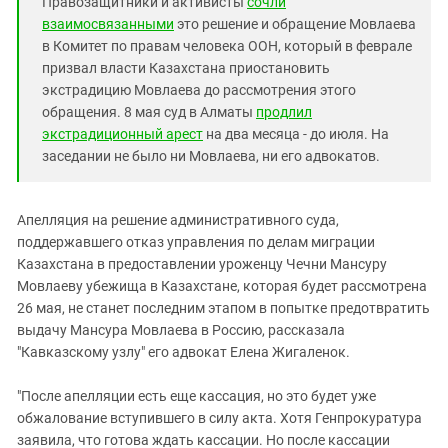
Правозащитники и активисты
сочли
взаимосвязанными
это решение и обращение Мовлаева
в Комитет по правам человека ООН, который в феврале
призвал власти Казахстана приостановить
экстрадицию Мовлаева до рассмотрения этого
обращения. 8 мая суд в Алматы
продлил
экстрадиционный арест
на два месяца - до июля. На
заседании не было ни Мовлаева, ни его адвокатов.
Апелляция на решение административного суда,
поддержавшего отказ управления по делам миграции
Казахстана в предоставлении уроженцу Чечни Мансуру
Мовлаеву убежища в Казахстане, которая будет рассмотрена
26 мая, не станет последним этапом в попытке предотвратить
выдачу Мансура Мовлаева в Россию, рассказала
"Кавказскому узлу" его адвокат Елена Жигаленок.
"После апелляции есть еще кассация, но это будет уже
обжалование вступившего в силу акта. Хотя Генпрокуратура
заявила, что готова ждать кассации. Но после кассации