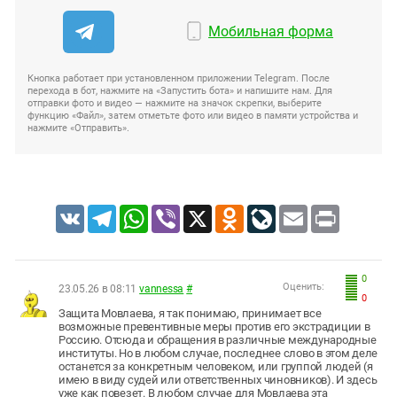
Мобильная форма
Кнопка работает при установленном приложении Telegram. После
перехода в бот, нажмите на «Запустить бота» и напишите нам. Для
отправки фото и видео — нажмите на значок скрепки, выберите
функцию «Файл», затем отметьте фото или видео в памяти устройства и
нажмите «Отправить».
VK
Telegram
WhatsApp
Viber
X
Odnoklassniki
LiveJournal
Email
Print
0
Оценить:
23.05.26 в 08:11
vannessa
#
0
Защита Мовлаева, я так понимаю, принимает все
возможные превентивные меры против его экстрадиции в
Россию. Отсюда и обращения в различные международные
институты. Но в любом случае, последнее слово в этом деле
останется за конкретным человеком, или группой людей (я
имею в виду судей или ответственных чиновников). И здесь
уже как повезет. В любом случае для Мовлаева эта