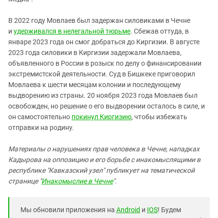
В 2022 году Мовлаев был задержан силовиками в Чечне
и
удерживался в нелегальной тюрьме
. Сбежав оттуда, в
январе 2023 года он смог добраться до Киргизии. В августе
2023 года силовики в Киргизии задержали Мовлаева,
объявленного в России в розыск по делу о финансировании
экстремистской деятельности. Суд в Бишкеке приговорил
Мовлаева к шести месяцам колонии и последующему
выдворению из страны. 20 ноября 2023 года Мовлаев был
освобожден, но решение о его выдворении осталось в силе, и
он самостоятельно
покинул Киргизию
, чтобы избежать
отправки на родину.
Материалы о нарушениях прав человека в Чечне, нападках
Кадырова на оппозицию и его борьбе с инакомыслящими в
республике "Кавказский узел" публикует на тематической
странице "
Инакомыслие в Чечне
".
Мы обновили приложения на
Android
и
IOS
! Будем