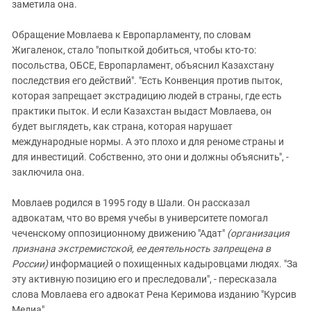
заметила она.
Обращение Мовлаева к Европарламенту, по словам
Жигаленок, стало "попыткой добиться, чтобы кто-то:
посольства, ОБСЕ, Европарламент, объяснил Казахстану
последствия его действий". "Есть Конвенция против пыток,
которая запрещает экстрадицию людей в страны, где есть
практики пыток. И если Казахстан выдаст Мовлаева, он
будет выглядеть, как страна, которая нарушает
международные нормы. А это плохо и для реноме страны и
для инвестиций. Собственно, это они и должны объяснить", -
заключила она.
Мовлаев родился в 1995 году в Шали. Он рассказал
адвокатам, что во время учебы в университете помогал
чеченскому оппозиционному движению "Адат"
(организация
признана экстремистской, ее деятельность запрещена в
России)
информацией о похищенных кадыровцами людях. "За
эту активную позицию его и преследовали", - пересказала
слова Мовлаева его адвокат Рена Керимова изданию "Курсив
Медиа".