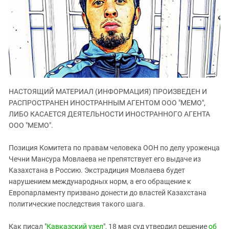
ЗАСТАВЛЯЕТ
Дагестан
КАВКАЗ ЗА ПАЛЕСТИНУ
Ингушетия
ИНАКОМЫСЛИЕ В ЧЕЧНЕ
Кабардино-Балкария
ПРЕСЛЕДОВАНИЕ АКТИВИСТОВ
МОБИЛИЗАЦИЯ И ПРОТЕСТЫ
Калмыкия
Карачаево-Черкесия
Краснодарский край
НАСТОЯЩИЙ МАТЕРИАЛ (ИНФОРМАЦИЯ) ПРОИЗВЕДЕН И
РАСПРОСТРАНЕН ИНОСТРАННЫМ АГЕНТОМ ООО "МЕМО",
Нагорный Карабах
ЛИБО КАСАЕТСЯ ДЕЯТЕЛЬНОСТИ ИНОСТРАННОГО АГЕНТА
Российская Федерация
ООО "МЕМО".
Ростовская область
Позиция Комитета по правам человека ООН по делу уроженца
Северная Осетия - Алания
Чечни Мансура Мовлаева не препятствует его выдаче из
СКФО
Казахстана в Россию. Экстрадиция Мовлаева будет
нарушением международных норм, а его обращение к
Ставропольский край
Европарламенту призвано донести до властей Казахстана
Чечня
политические последствия такого шага.
Южная Осетия
Как писал "
Кавказский узел
", 18 мая суд утвердил решение
об