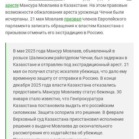
Южный Кавказ
аресте
Мансура Мовлаева в Казахстане. На этом правовые
ЮФО
возможности обжалования ареста уроженца Чечни были
исчерпаны. 21 мая Мовлаев
призвал
членов Европейского
парламента записать обращения к властям Казахстана с
призывом отменить его экстрадицию в Россию.
В мае 2025 года Мансур Мовлаев, объявленный в
розыск Шалинским райотделом Чечни, был задержан в
Казахстане и отправлен под экстрадиционный арест. 21
мая он получил статус искателя убежища, что дало ему
временную защиту от отправки в Россию. В конце
декабря 2025 года власти Казахстана отказались
предоставить Мансуру Мовлаеву статус беженца. 30
января стало известно, что Генпрокуратура
Казахстана постановила выдать его российским
силовикам. Защита оспорила это решение. В феврале
Верховный суд Казахстана приостановил исполнение
решения о выдаче Мовлаева до окончательного
рассмотрения его ходатайства об убежище.