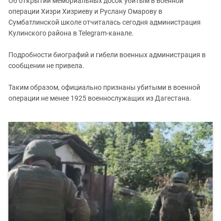
Об открытии мемориальных досок убитым в военной
Южный Кавказ
операции Хизри Хизриеву и Руслану Омарову в
ЮФО
Сумбатлинской школе отчиталась сегодня администрация
Кулинского района в Telegram-канале.
Подробности биографий и гибели военных администрация в
сообщении не привела.
Таким образом, официально признаны убитыми в военной
операции не менее 1925 военнослужащих из Дагестана.