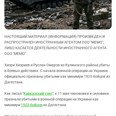
ЗАСТАВЛЯЕТ
Дагестан
КАВКАЗ ЗА ПАЛЕСТИНУ
Ингушетия
ИНАКОМЫСЛИЕ В ЧЕЧНЕ
Кабардино-Балкария
ПРЕСЛЕДОВАНИЕ АКТИВИСТОВ
МОБИЛИЗАЦИЯ И ПРОТЕСТЫ
Калмыкия
НАСТОЯЩИЙ МАТЕРИАЛ (ИНФОРМАЦИЯ) ПРОИЗВЕДЕН И
Карачаево-Черкесия
РАСПРОСТРАНЕН ИНОСТРАННЫМ АГЕНТОМ ООО "МЕМО",
Краснодарский край
ЛИБО КАСАЕТСЯ ДЕЯТЕЛЬНОСТИ ИНОСТРАННОГО АГЕНТА
Нагорный Карабах
ООО "МЕМО".
Российская Федерация
Хизри Хизриев и Руслан Омаров из Кулинского района убиты
Ростовская область
в боевых действиях. С начала военной операции на Украине
официально признаны убитыми как минимум 1925 бойцов из
Северная Осетия - Алания
Дагестана.
СКФО
Ставропольский край
Как писал "
Кавказский узел
", к 11 мая чиновники и силовики
признали убитыми в военной операции на Украине как
Чечня
минимум
1923 бойцов
из Дагестана.
Южная Осетия