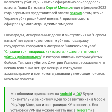
количеству убитых, чьи имена официально обнародовали
власти. Глава Дагестана
Сергей Меликов
еще в феврале 2022
года первым из представителей власти
заявил
о том, что на
Украине убит российский военный, признав смерть
офицера Нурмагомеда Гаджимагомедова.
Госнаграды, мемориальные доски и выступления на "Первом
канале" не гарантируют семьям убитых поддержку
государства, говорится в материале "Кавказского узла"
"
Служили три товарища: как власти лишают льгот семьи
убитых добровольцев
", в котором описаны истории убитых
бойцов. Так, мать убитого Дмитрия Уханова рассказала, что
искала тело сына четыре месяца, а сотрудники
администрации и военкомата узнавали у нее о ходе поисков,
ничем не помогая.
Мы обновили приложения на
Android
и
IOS
! Будем
признательны за критику, идеи по развитию как в Google
Play/App Store, так и на страницах КУ в соцсетях. Без
установки VPN вы можете читать нас в
Telegram
(в