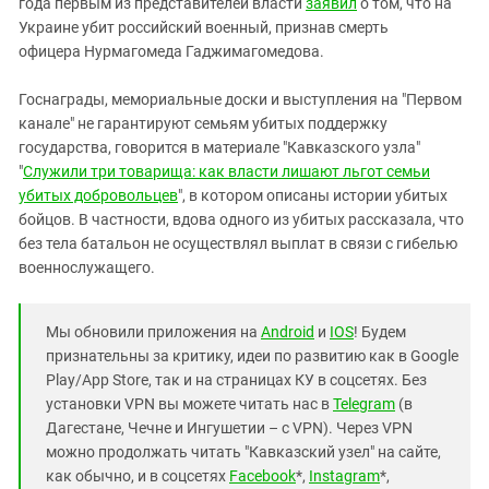
года первым из представителей власти
заявил
о том, что на
Украине убит российский военный, признав смерть
офицера Нурмагомеда Гаджимагомедова.
Госнаграды, мемориальные доски и выступления на "Первом
канале" не гарантируют семьям убитых поддержку
государства, говорится в материале "Кавказского узла"
"
Служили три товарища: как власти лишают льгот семьи
убитых добровольцев
", в котором описаны истории убитых
бойцов. В частности, вдова одного из убитых рассказала, что
без тела батальон не осуществлял выплат в связи с гибелью
военнослужащего.
Мы обновили приложения на
Android
и
IOS
! Будем
признательны за критику, идеи по развитию как в Google
Play/App Store, так и на страницах КУ в соцсетях. Без
установки VPN вы можете читать нас в
Telegram
(в
Дагестане, Чечне и Ингушетии – с VPN). Через VPN
можно продолжать читать "Кавказский узел" на сайте,
как обычно, и в соцсетях
Facebook
*,
Instagram
*,