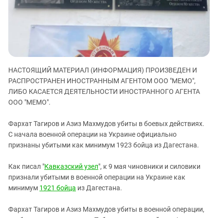
ЗАСТАВЛЯЕТ
Дагестан
КАВКАЗ ЗА ПАЛЕСТИНУ
Ингушетия
ИНАКОМЫСЛИЕ В ЧЕЧНЕ
Кабардино-Балкария
ПРЕСЛЕДОВАНИЕ АКТИВИСТОВ
МОБИЛИЗАЦИЯ И ПРОТЕСТЫ
Калмыкия
Карачаево-Черкесия
НАСТОЯЩИЙ МАТЕРИАЛ (ИНФОРМАЦИЯ) ПРОИЗВЕДЕН И
РАСПРОСТРАНЕН ИНОСТРАННЫМ АГЕНТОМ ООО "МЕМО",
Краснодарский край
ЛИБО КАСАЕТСЯ ДЕЯТЕЛЬНОСТИ ИНОСТРАННОГО АГЕНТА
Нагорный Карабах
ООО "МЕМО".
Российская Федерация
Фархат Тагиров и Азиз Махмудов убиты в боевых действиях.
Ростовская область
С начала военной операции на Украине официально
Северная Осетия - Алания
признаны убитыми как минимум 1923 бойца из Дагестана.
СКФО
Как писал "
Кавказский узел
", к 9 мая чиновники и силовики
Ставропольский край
признали убитыми в военной операции на Украине как
минимум
1921 бойца
из Дагестана.
Чечня
Южная Осетия
Фархат Тагиров и Азиз Махмудов убиты в военной операции,