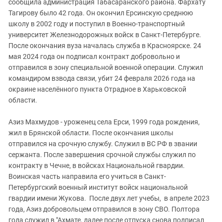
Южный Кавказ
сообщила администрация Табасаранского района. Фархату
Тагирову было 42 года. Он окончил Ерсинскую среднюю
ЮФО
школу в 2002 году и поступил в Военно-транспортный
университет Железнодорожных войск в Санкт-Петербурге.
После окончания вуза началась служба в Красноярске. 24
мая 2024 года он подписал контракт добровольно и
отправился в зону специальной военной операции. Служил
командиром взвода связи, убит 24 февраля 2026 года на
окраине населённого пункта Отрадное в Харьковской
области.
Азиз Махмудов - уроженец села Ерси, 1999 года рождения,
жил в Брянской области. После окончания школы
отправился на срочную службу. Служил в ВС РФ в звании
сержанта. После завершения срочной службы служил по
контракту в Чечне, в войсках Национальной гвардии.
Воинская часть направила его учиться в Санкт-
Петербургский военный институт войск национальной
гвардии имени Жукова. После двух лет учебы, в апреле 2023
года, Азиз добровольцем отправился в зону СВО. Полтора
года служил в "Ахмате, далее после отпуска снова подписал