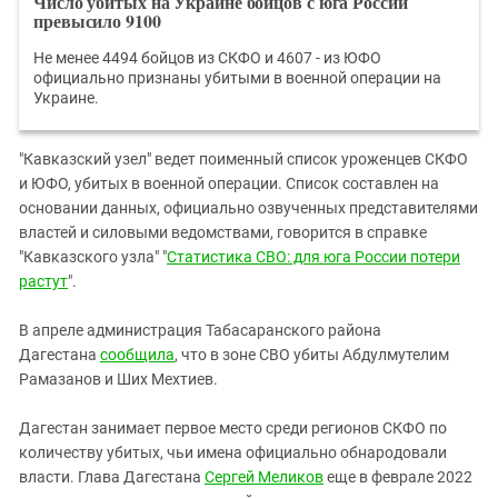
Число убитых на Украине бойцов с юга России
превысило 9100
Не менее 4494 бойцов из СКФО и 4607 - из ЮФО
официально признаны убитыми в военной операции на
Украине.
"Кавказский узел" ведет поименный список уроженцев СКФО
и ЮФО, убитых в военной операции. Список составлен на
основании данных, официально озвученных представителями
властей и силовыми ведомствами, говорится в справке
"Кавказского узла" "
Статистика СВО: для юга России потери
растут
".
В апреле администрация Табасаранского района
Дагестана
сообщила
, что в зоне СВО убиты Абдулмутелим
Рамазанов и Ших Мехтиев.
Дагестан занимает первое место среди регионов СКФО по
количеству убитых, чьи имена официально обнародовали
власти. Глава Дагестана
Сергей Меликов
еще в феврале 2022