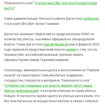
Южный Кавказ
"Кавказского узла" "
Статистика СВО: для юга России потери
ЮФО
растут
".
3 мая администрация Лакского района Дагестана
сообщила
,
что в зоне СВО убит Аслан Галимов.
Дагестан занимает первое место среди регионов СКФО по
количеству убитых, чьи имена официально обнародовали
власти. Глава Дагестана
Сергей Меликов
еще в феврале 2022
года первым из представителей власти
заявил
о том, что на
Украине убит российский военный, признав смерть
офицера Нурмагомеда Гаджимагомедова.
Госнаграды, мемориальные доски и выступления на "Первом
канале" не гарантируют семьям убитых поддержку
государства, говорится в материале "Кавказского узла"
"
Служили три товарища: как власти лишают льгот семьи
убитых добровольцев
", в котором описаны истории убитых
бойцов. В частности, вдова одного из убитых рассказала, что
без тела батальон не осуществлял выплат в связи с гибелью