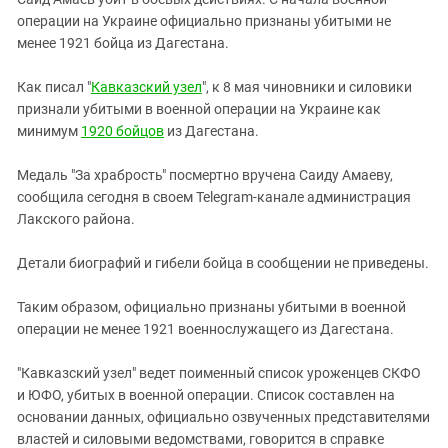
ЗАСТАВЛЯЕТ
Дагестан
операции на Украине официально признаны убитыми не
КАВКАЗ ЗА ПАЛЕСТИНУ
менее 1921 бойца из Дагестана.
Ингушетия
ИНАКОМЫСЛИЕ В ЧЕЧНЕ
Кабардино-Балкария
ПРЕСЛЕДОВАНИЕ АКТИВИСТОВ
Как писал "
Кавказский узел
", к 8 мая чиновники и силовики
МОБИЛИЗАЦИЯ И ПРОТЕСТЫ
признали убитыми в военной операции на Украине как
Калмыкия
минимум
1920 бойцов
из Дагестана.
Карачаево-Черкесия
Краснодарский край
Медаль "За храбрость" посмертно вручена Саиду Амаеву,
сообщила сегодня в своем Telegram-канале администрация
Нагорный Карабах
Лакского района.
Российская Федерация
Детали биографий и гибели бойца в сообщении не приведены.
Ростовская область
Северная Осетия - Алания
Таким образом, официально признаны убитыми в военной
СКФО
операции не менее 1921 военнослужащего из Дагестана.
Ставропольский край
"Кавказский узел" ведет поименный список уроженцев СКФО
Чечня
и ЮФО, убитых в военной операции. Список составлен на
основании данных, официально озвученных представителями
Южная Осетия
властей и силовыми ведомствами, говорится в справке