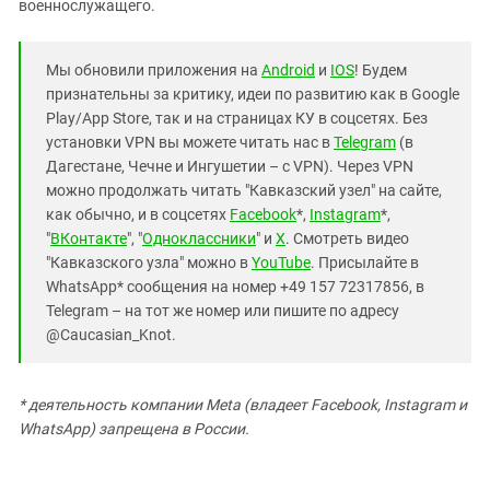
военнослужащего.
Мы обновили приложения на
Android
и
IOS
! Будем
признательны за критику, идеи по развитию как в Google
Play/App Store, так и на страницах КУ в соцсетях. Без
установки VPN вы можете читать нас в
Telegram
(в
Дагестане, Чечне и Ингушетии – с VPN). Через VPN
можно продолжать читать "Кавказский узел" на сайте,
как обычно, и в соцсетях
Facebook
*,
Instagram
*,
"
ВКонтакте
", "
Одноклассники
" и
X
. Смотреть видео
"Кавказского узла" можно в
YouTube
. Присылайте в
WhatsApp* сообщения на номер +49 157 72317856, в
Telegram – на тот же номер или пишите по адресу
@Caucasian_Knot.
* деятельность компании Meta (владеет Facebook, Instagram и
WhatsApp) запрещена в России.