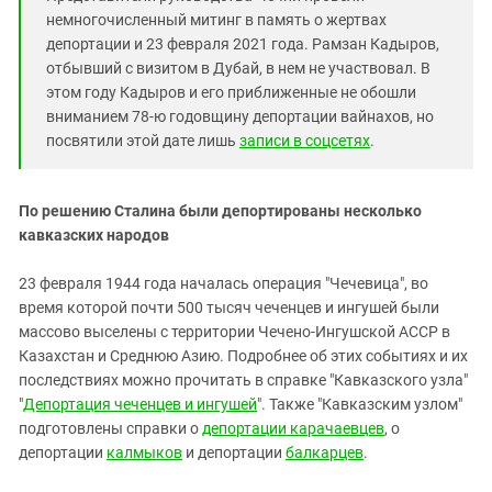
немногочисленный митинг в память о жертвах
депортации и 23 февраля 2021 года. Рамзан Кадыров,
отбывший с визитом в Дубай, в нем не участвовал. В
этом году Кадыров и его приближенные не обошли
вниманием 78-ю годовщину депортации вайнахов, но
посвятили этой дате лишь
записи в соцсетях
.
По решению Сталина были депортированы несколько
кавказских народов
23 февраля 1944 года началась операция "Чечевица", во
время которой почти 500 тысяч чеченцев и ингушей были
массово выселены с территории Чечено-Ингушской АССР в
Казахстан и Среднюю Азию. Подробнее об этих событиях и их
последствиях можно прочитать в справке "Кавказского узла"
"
Депортация чеченцев и ингушей
". Также "Кавказским узлом"
подготовлены справки о
депортации карачаевцев
, о
депортации
калмыков
и депортации
балкарцев
.