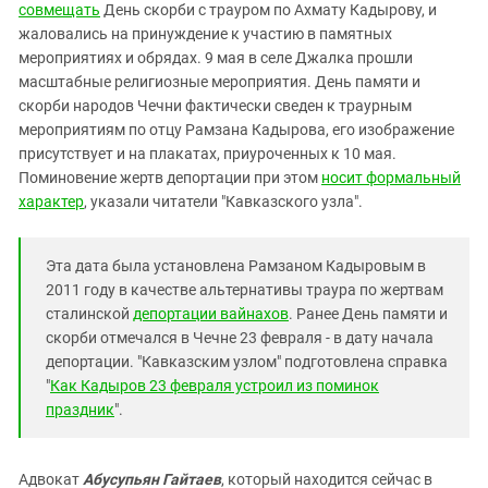
Южный Кавказ
совмещать
День скорби с трауром по Ахмату Кадырову, и
жаловались на принуждение к участию в памятных
ЮФО
мероприятиях и обрядах. 9 мая в селе Джалка прошли
масштабные религиозные мероприятия. День памяти и
скорби народов Чечни фактически сведен к траурным
мероприятиям по отцу Рамзана Кадырова, его изображение
присутствует и на плакатах, приуроченных к 10 мая.
Поминовение жертв депортации при этом
носит формальный
характер
, указали читатели "Кавказского узла".
Эта дата была установлена Рамзаном Кадыровым в
2011 году в качестве альтернативы траура по жертвам
сталинской
депортации вайнахов
. Ранее День памяти и
скорби отмечался в Чечне 23 февраля - в дату начала
депортации. "Кавказским узлом" подготовлена справка
"
Как Кадыров 23 февраля устроил из поминок
праздник
".
Адвокат
Абусупьян Гайтаев
, который находится сейчас в