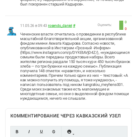
был похоронен старший Кадыров».
0
Оценить:
11.05.26 в 09:43
rosendo_daniel
#
0
Чеченские власти отчитались о проведении в республике
масштабной благотворительной акции, организованной
фондом имени Ахмата Кадырова. Согласно новости,
опубликованной в Инстаграм «Грозный -Информ»
(https://www.instagram.com/p/DYKEtAVjD4Z/), «нуждающимся
семьям были переданы продуктовые наборы. Всего
жителям региона раздали 150 тысяч кур и 450 тысяч буханок
хлеба — по три буханки на каждую семью». Публикация
получила 148 отметок «нравится», и несколько
комментариев. Причем только один из них – текстовый: «А
как можно получить эту помощь, я тоже нуждаюсь», -
написал пользователь под ником kangratou_meyhens001.
Среди моих знакомых также есть малоимущие и
многодетные семьи, но они о выделенной фондом помощи
нуждающимся, ничего не слышали.
КОММЕНТИРОВАНИЕ ЧЕРЕЗ КАВКАЗСКИЙ УЗЕЛ