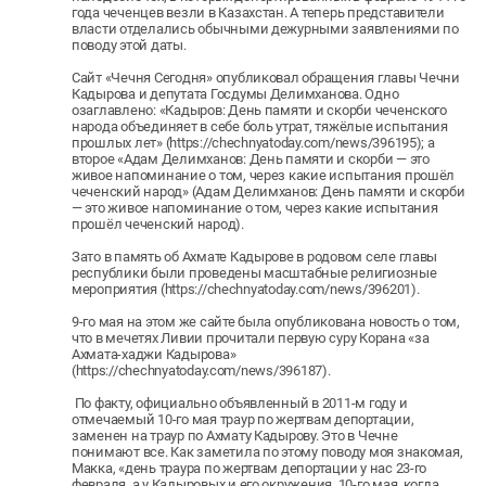
года чеченцев везли в Казахстан. А теперь представители
власти отделались обычными дежурными заявлениями по
поводу этой даты.
Сайт «Чечня Сегодня» опубликовал обращения главы Чечни
Кадырова и депутата Госдумы Делимханова. Одно
озаглавлено: «Кадыров: День памяти и скорби чеченского
народа объединяет в себе боль утрат, тяжёлые испытания
прошлых лет» (https://chechnyatoday.com/news/396195); а
второе «Адам Делимханов: День памяти и скорби — это
живое напоминание о том, через какие испытания прошёл
чеченский народ» (Адам Делимханов: День памяти и скорби
— это живое напоминание о том, через какие испытания
прошёл чеченский народ).
Зато в память об Ахмате Кадырове в родовом селе главы
республики были проведены масштабные религиозные
мероприятия (https://chechnyatoday.com/news/396201).
9-го мая на этом же сайте была опубликована новость о том,
что в мечетях Ливии прочитали первую суру Корана «за
Ахмата-хаджи Кадырова»
(https://chechnyatoday.com/news/396187).
По факту, официально объявленный в 2011-м году и
отмечаемый 10-го мая траур по жертвам депортации,
заменен на траур по Ахмату Кадырову. Это в Чечне
понимают все. Как заметила по этому поводу моя знакомая,
Макка, «день траура по жертвам депортации у нас 23-го
февраля, а у Кадыровых и его окружения, 10-го мая, когда