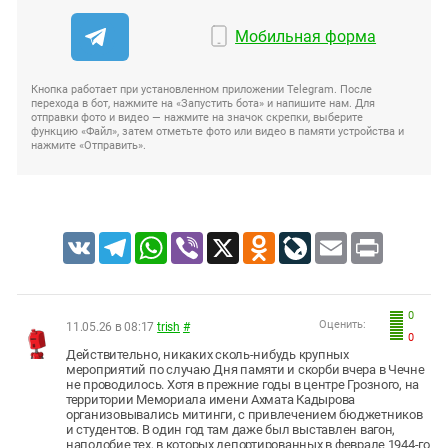
Мобильная форма
Кнопка работает при установленном приложении Telegram. После
перехода в бот, нажмите на «Запустить бота» и напишите нам. Для
отправки фото и видео — нажмите на значок скрепки, выберите
функцию «Файл», затем отметьте фото или видео в памяти устройства и
нажмите «Отправить».
VK
Telegram
WhatsApp
Viber
X
Odnoklassniki
LiveJournal
Email
Print
0
Оценить:
11.05.26 в 08:17
trish
#
0
Действительно, никаких сколь-нибудь крупных
мероприятий по случаю Дня памяти и скорби вчера в Чечне
не проводилось. Хотя в прежние годы в центре Грозного, на
территории Мемориала имени Ахмата Кадырова
организовывались митинги, с привлечением бюджетников
и студентов. В один год там даже был выставлен вагон,
наподобие тех, в которых депортированных в феврале 1944-го