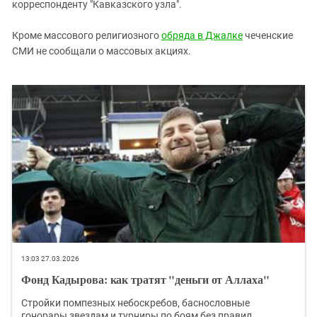
корреспонденту "Кавказского узла".
Кроме массового религиозного
обряда в Джалке
чеченские
СМИ не сообщали о массовых акциях.
13:03 27.03.2026
Фонд Кадырова: как тратят "деньги от Аллаха"
Стройки помпезных небоскребов, баснословные
гонорары звездам и турниры по боям без правил