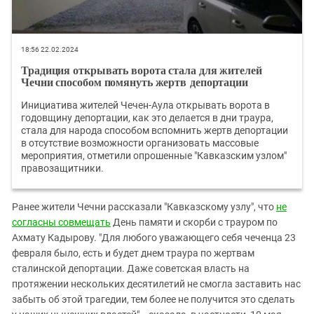
18:56 22.02.2024
Традиция открывать ворота стала для жителей
Чечни способом помянуть жертв депортации
Инициатива жителей Чечен-Аула открывать ворота в
годовщину депортации, как это делается в дни траура,
стала для народа способом вспомнить жертв депортации
в отсутствие возможности организовать массовые
мероприятия, отметили опрошенные "Кавказским узлом"
правозащитники.
Ранее жители Чечни рассказали "Кавказскому узлу", что
не
согласны совмещать
День памяти и скорби с трауром по
Ахмату Кадырову. "Для любого уважающего себя чеченца 23
февраля было, есть и будет днем траура по жертвам
сталинской депортации. Даже советская власть на
протяжении нескольких десятилетий не смогла заставить нас
забыть об этой трагедии, тем более не получится это сделать