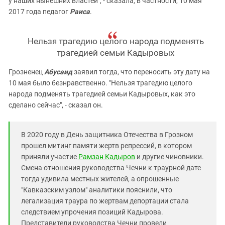
у наших нынешних властей", - сказала, в частности, 10 мая
2017 года педагог
Раиса
.
Нельзя трагедию целого народа подменять
трагедией семьи Кадыровых
Грозненец
Абусаид
заявил тогда, что переносить эту дату на
10 мая было безнравственно. "Нельзя трагедию целого
народа подменять трагедией семьи Кадыровых, как это
сделано сейчас", - сказал он.
В 2020 году в День защитника Отечества в Грозном
прошел митинг памяти жертв репрессий, в котором
приняли участие
Рамзан Кадыров
и другие чиновники.
Смена отношения руководства Чечни к траурной дате
тогда удивила местных жителей, а опрошенные
"Кавказским узлом" аналитики пояснили, что
легализация траура по жертвам депортации стала
следствием упрочения позиций Кадырова.
Представители руководства Чечни провели