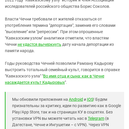
2022 году "Кавказскому узлу" историк и член Ассоциации
исследователей российского общества Борис Соколов.
Власти Чечни требовали от жителей отказаться от
употребления термина "депортация", заменив его словами
"выселение" или "репрессии". При этом опрошенные
"Кавказским узлом" аналитики отметили, что властям
Чечни
не удастся вычеркнуть
дату начала депортации из
памяти народа.
Годы руководства Чечней позволили Рамзану Кадырову
выстроить тотальный семейный культ, говорится в справке
"Кавказского узла" "
Во имя отца и сына: как в Чечне
насаждается культ Кадыровых
".
Мы обновили приложения на
Android
и
IOS
! Будем
признательны за критику, идеи по развитию как в Google
Play/App Store, так и на страницах КУ в соцсетях. Без
установки VPN вы можете читать нас в
Telegram
(в
Дагестане, Чечне и Ингушетии – с VPN). Через VPN