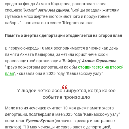
средства фонда Ахмата Кадырова, рапортовал глава
спецназа "Ахмат"
Апти Алаудинов
. "Бойцы раздали жителям
Луганска мясо жертвенного животного и продуктовые
наборы", - написал он в своем Telegram-канале.
Память о жертвах депортации отодвигается на второй план
В первую очередь 10 мая воспринимается в Чечне как день
памяти Ахмата Кадырова, заметила юрист чеченской
правозащитной организации "Вайфонд"
Амина Лорсанова
.
"Траур по жертвам депортации как бы
отодвигается на второй
план
", - сказала она в 2025 году "Кавказскому узлу".
У людей четко ассоциируется, когда какое
событие произошло
Мало кто из чеченцев считает 10 мая днем памяти жертв
депортации, подтвердил в мае 2025 года "Кавказскому узлу"
политолог
Руслан Кутаев
(включен в реестр иностранных
агентов). "10 мая чеченцы не связывают с депортацией,