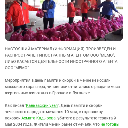
ЗАСТАВЛЯЕТ
Дагестан
КАВКАЗ ЗА ПАЛЕСТИНУ
Ингушетия
ИНАКОМЫСЛИЕ В ЧЕЧНЕ
Кабардино-Балкария
ПРЕСЛЕДОВАНИЕ АКТИВИСТОВ
МОБИЛИЗАЦИЯ И ПРОТЕСТЫ
Калмыкия
Карачаево-Черкесия
НАСТОЯЩИЙ МАТЕРИАЛ (ИНФОРМАЦИЯ) ПРОИЗВЕДЕН И
Краснодарский край
РАСПРОСТРАНЕН ИНОСТРАННЫМ АГЕНТОМ ООО "МЕМО",
Нагорный Карабах
ЛИБО КАСАЕТСЯ ДЕЯТЕЛЬНОСТИ ИНОСТРАННОГО АГЕНТА
Российская Федерация
ООО "МЕМО".
Ростовская область
Мероприятия в день памяти и скорби в Чечне не носили
Северная Осетия - Алания
массового характера, чиновники отчитались о раздаче мяса
жертвенных животных в Грозном и Луганске.
СКФО
Ставропольский край
Как писал "
Кавказский узел
", День памяти и скорби
Чечня
чеченского народа отмечается 10 мая, в годовщину
похорон
Ахмата Кадырова
, убитого в результате теракта 9
Южная Осетия
мая 2004 года. Жители Чечни ранее отмечали, что
не готовы