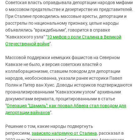
Советская власть оправдывала депортации народов мифами
о массовом предательстве и дезертирстве их представителей.
При Сталине проводились массовые аресты, депортации и
расстрелы по национальному признаку, целые народы
объявлялись "враждебными", говорится в справке
"Кавказского узла" "
10 мифов о роли Сталина в Великой
Отечественной войне
".
Массовой поддержки немецких фашистов на Северном
Кавказе не было, и версия советских властей о
коллаборационизме, ставшем поводом для депортации
народов, необоснованна, указали ранее историки Павел
Полян и Питер ван Хуис. Доводы историков подтверждаются
проанализированными "Кавказским узлом" архивными
документами вермахта, процитированными в статье
"
Операция "Шамиль": как провал Абвера стал поводом для
депортации вайнахов
".
Решение о том, какие народы подвергнуть
репрессиям,
зависело напрямую от Сталина
, рассказал в