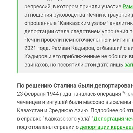
репрессий, в котором приняли участие
Рам
отношения руководства Чечни к траурной 
опрошенные "Кавказским узлом" аналитики
депортации стала следствием упрочения 
Чечни провели немногочисленный митинг в
2021 года. Рамзан Кадыров, отбывший с виз
Кадыров и его приближенные не обошли в
вайнахов, но посвятили этой дате лишь
зап
По решению Сталина были депортирован
23 февраля 1944 года началась операция "Чеч
чеченцев и ингушей были массово выселены 
Казахстан и Среднюю Азию. Подробнее об эт
в справке "Кавказского узла" "
Депортация че
подготовлены справки о
депортации карачае