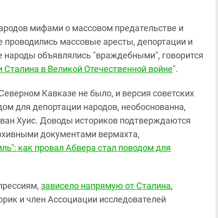
ародов мифами о массовом предательстве и
е проводились массовые аресты, депортации и
е народы объявлялись "враждебными", говорится
и Сталина в Великой Отечественной войне
".
еверном Кавказе не было, и версия советских
дом для депортации народов, необоснованна,
р ван Хуис. Доводы историков подтверждаются
рхивными документами вермахта,
ь": как провал Абвера стал поводом для
епрессиям,
зависело напрямую от Сталина
,
торик и член Ассоциации исследователей