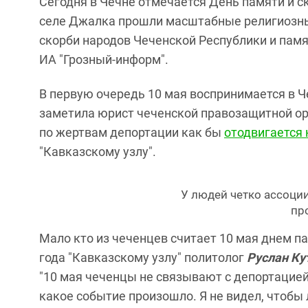
Сегодня в Чечне отмечается День памяти и ск
селе Джалка прошли масштабные религиозн
скорби народов Чеченской Республики и пам
ИА "Грозный-информ".
В первую очередь 10 мая воспринимается в Ч
заметила юрист чеченской правозащитной о
по жертвам депортации как бы
отодвигается 
"Кавказскому узлу".
У людей четко ассоции
пр
Мало кто из чеченцев считает 10 мая днем п
года "Кавказскому узлу" политолог
Руслан Ку
"10 мая чеченцы не связывают с депортацией,
какое событие произошло. Я не видел, чтоб