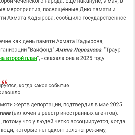
орби чеченского народа. Еще накануне, 9 мая, в
ые мероприятия, посвящённые Дню памяти и
яти Ахмата Кадырова, сообщило государственное
ечне как день памяти Ахмата Кадырова,
рганизации "Вайфонд"
Амина Лорсанова
. "Траур
на второй план
", - сказала она в 2025 году
руется, когда какое событие
оизошло
амяти жертв депортации, подтвердил в мае 2025
таев
(включен в реестр иностранных агентов).
 потому что у людей четко ассоциируется, когда
ы люди, которые неподконтрольны режиму,