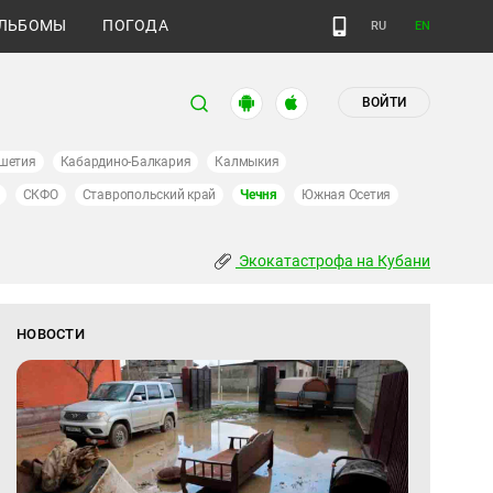
ЛЬБОМЫ
ПОГОДА
RU
EN
ВОЙТИ
шетия
Кабардино-Балкария
Калмыкия
СКФО
Ставропольский край
Чечня
Южная Осетия
Экокатастрофа на Кубани
НОВОСТИ