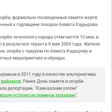
скорби, формально посвященный памяти жертв
ченный к годовщине похорон Ахмата Кадырова.
скорби чеченского народа отмечается 10 мая, в
го в результате теракта 9 мая 2004 года. Жители
нь скорби с трауром по Ахмату Кадырову и
ятных мероприятиях и обрядах.
ыровым в 2011 году в качестве альтернативы
 вайнахов
. Ранее День памяти и скорби
чала депортации. "Кавказским узлом"
враля устроил из поминок праздник
".