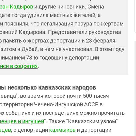
зан Кадыров
и другие чиновники. Смена
дате тогда удивила местных жителей, а
 пояснили, что легализация траура по жертвам
позиций Кадырова. Представители руководства
 память о жертвах депортации и 23 февраля
итом в Дубай, в нем не участвовал. В этом году
ниманием 78-ю годовщину депортации
иси в соцсетях
.
ы несколько кавказских народов
евица", во время которой почти 500 тысяч
с территории Чечено-Ингушской АССР в
их событиях и их последствиях можно прочитать
ченцев и ингушей
". Также "Кавказским узлом"
вцев
, о депортации
калмыков
и депортации