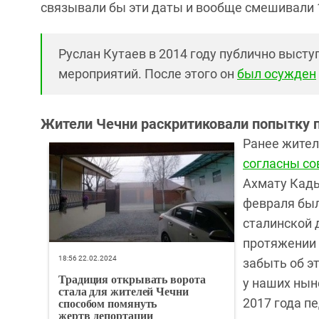
связывали бы эти даты и вообще смешивали 10
Руслан Кутаев в 2014 году публично выст
мероприятий. После этого он
был осужден
Жители Чечни раскритиковали попытку 
Ранее жител
согласны с
Ахмату Кады
февраля был
сталинской 
протяжении 
18:56 22.02.2024
забыть об эт
Традиция открывать ворота
у наших ныне
стала для жителей Чечни
способом помянуть
2017 года п
жертв депортации