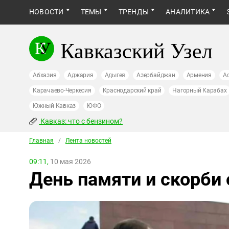
НОВОСТИ
ТЕМЫ
ТРЕНДЫ
АНАЛИТИКА
Кавказский Узел
Абхазия
Аджария
Адыгея
Азербайджан
Армения
А
Карачаево-Черкесия
Краснодарский край
Нагорный Карабах
Южный Кавказ
ЮФО
Кавказ: что с бензином?
Главная
/
Лента новостей
09:11,
10 мая 2026
День памяти и скорби 