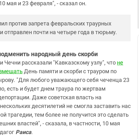
 мая и 23 февраля", - сказал он.
упил против запрета февральских траурных
и отправлен почти на четыре года в тюрьму.
подменить народный день скорби
и Чечни рассказали "Кавказскому узлу", что
не
овмещать
День памяти и скорби с трауром по
рову. "Для любого уважающего себя чеченца 23
о, есть и будет днем траура по жертвам
депортации. Даже советская власть на
нескольких десятилетий не смогла заставить нас
ой трагедии, тем более не получится это сделать
шних властей", - сказала, в частности, 10 мая
едагог
Раиса
.