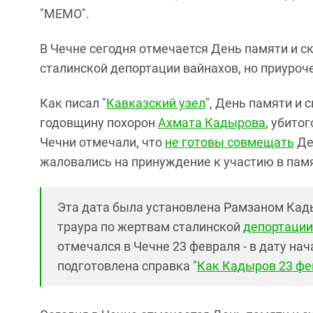
"МЕМО".
В Чечне сегодня отмечается День памяти и 
сталинской депортации вайнахов, но приуро
Как писал "
Кавказский узел
", День памяти и 
годовщину похорон
Ахмата Кадырова
, убито
Чечни отмечали, что
не готовы совмещать
Де
жаловались на принуждение к участию в пам
Эта дата была установлена Рамзаном Кад
траура по жертвам сталинской
депортации
отмечался в Чечне 23 февраля - в дату на
подготовлена справка "
Как Кадыров 23 фе