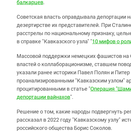
балкарцев
.
Советская власть оправдывала депортации н
дезертирстве их представителей. При Сталин
расстрелы по национальному признаку, целы
в справке "Кавказского узла" "
10 мифов о рол
Массовой поддержки немецких фашистов на С
властей о коллаборационизме, ставшем пово
указали ранее историки Павел Полян и Пите
проанализированными "Кавказским узлом" а
процитированными в статье "
Операция "Шамил
депортации вайнахов
".
Решение о том, какие народы подвергнуть р
рассказал в 2022 году "Кавказскому узлу" ис
российского общества Борис Соколов.