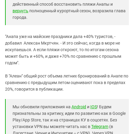
действенный способ восстановить пляжи Анапы и
вернуть
полноценный курортный сезон, возразила глава
города.
"Анапа уже на майские праздники дала +40% туристов, -
добавил Алексан Мкртчян. - И это сейчас, когда в море не
искупаешься. А если пляжи откроют, то по итогам сезона
может быть и +60%, и даже +70% по сравнению с прошлым
годом".
В "Алеан" общий рост объема летних бронирований в Анапе по
сравнению с предыдущим летом оценивают пока в пределах
20%, говорится в публикации.
Мы обновили приложения на
Android
и
IOS
! Будем
признательны за критику, идеи по развитию как в Google
Play/App Store, так и на страницах КУ в соцсетях. Без
установки VPN вы можете читать нас в
Telegram
(в
Дагестане, Чечне и Ингушетии – с VPN). Через VPN