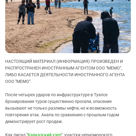
ЗАСТАВЛЯЕТ
Дагестан
КАВКАЗ ЗА ПАЛЕСТИНУ
Ингушетия
ИНАКОМЫСЛИЕ В ЧЕЧНЕ
Кабардино-Балкария
ПРЕСЛЕДОВАНИЕ АКТИВИСТОВ
МОБИЛИЗАЦИЯ И ПРОТЕСТЫ
Калмыкия
Карачаево-Черкесия
Краснодарский край
НАСТОЯЩИЙ МАТЕРИАЛ (ИНФОРМАЦИЯ) ПРОИЗВЕДЕН И
Нагорный Карабах
РАСПРОСТРАНЕН ИНОСТРАННЫМ АГЕНТОМ ООО "МЕМО",
Российская Федерация
ЛИБО КАСАЕТСЯ ДЕЯТЕЛЬНОСТИ ИНОСТРАННОГО АГЕНТА
Ростовская область
ООО "МЕМО".
Северная Осетия - Алания
После четырех ударов по инфраструктуре в Туапсе
СКФО
бронирования туров существенно просели, опасения
вызывают не только разливы нефти, но и возможность
Ставропольский край
повторения атак. Анапа по сравнению с прошлым годом
Чечня
демонстрирует рост продаж.
Южная Осетия
Как писал "
Кавказский узел
", участки черноморского