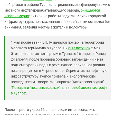
Южный Кавказ
побережья в районе Туапсе, загрязненные нефтепродуктами с
ЮФО
местного нефтеперерабатывающего завода,
очищаются
неравномерно
: активные работы ведутся вблизи городской
инфраструктуры, но отдаленные и "дикие" пляжи остаются без
внимания, заявили местные жители и волонтеры.
1 мая после атаки БПЛА начался пожар на территории
морского терминала в Туапсе. Он
был потушен
2 мая.
Этот пожар стал четвертым в Туапсе с 16 апреля. Ранее,
24 апреля, после прорыва боновых заграждений из-за
подъема уровня воды в реке Туапсе, произошел разлив
нефтепродуктов в Черное море. Серия атак на нефтяную
инфраструктуру Туапсе привела к экологическим
последствиям, говорится в справке "Кавказского узла"
"
Пожары и "нефтяные дожди": главное об экокатастрофе
в Туапсе
".
После первого удара 16 апреля люди интересовались