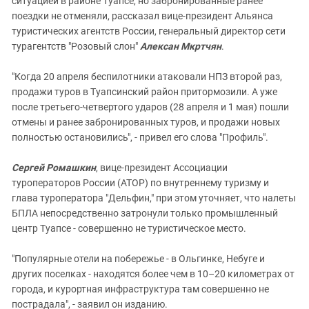
ситуацией в районе Туапсе, но забронированные ранее
поездки не отменяли, рассказал вице-президент Альянса
туристических агентств России, генеральный директор сети
турагентств "Розовый слон"
Алексан Мкртчян
.
"Когда 20 апреля беспилотники атаковали НПЗ второй раз,
продажи туров в Туапсинский район притормозили. А уже
после третьего-четвертого ударов (28 апреля и 1 мая) пошли
отмены и ранее забронированных туров, и продажи новых
полностью остановились", - привел его слова "Профиль".
Сергей Ромашкин
, вице-президент Ассоциации
туроператоров России (АТОР) по внутреннему туризму и
глава туроператора "Дельфин," при этом уточняет, что налеты
БПЛА непосредственно затронули только промышленный
центр Туапсе - совершенно не туристическое место.
"Популярные отели на побережье - в Ольгинке, Небуге и
других поселках - находятся более чем в 10–20 километрах от
города, и курортная инфраструктура там совершенно не
пострадала", - заявил он изданию.