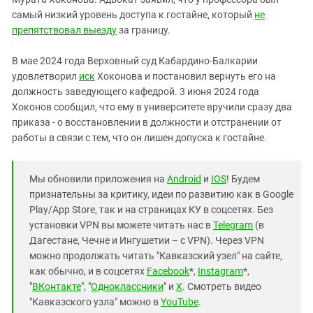
самый низкий уровень доступа к гостайне, который
не
препятствовал выезду
за границу.
В мае 2024 года Верховный суд Кабардино-Балкарии
удовлетворил
иск
Хоконова и постановил вернуть его на
должность заведующего кафедрой. 3 июня 2024 года
Хоконов сообщил, что ему в университете вручили сразу два
приказа - о восстановлении в должности и отстранении от
работы в связи с тем, что он лишен допуска к гостайне.
Мы обновили приложения на
Android
и
IOS
! Будем
признательны за критику, идеи по развитию как в Google
Play/App Store, так и на страницах КУ в соцсетях. Без
установки VPN вы можете читать нас в
Telegram
(в
Дагестане, Чечне и Ингушетии – с VPN). Через VPN
можно продолжать читать "Кавказский узел" на сайте,
как обычно, и в соцсетях
Facebook
*,
Instagram
*,
"
ВКонтакте
", "
Одноклассники
" и
X
. Смотреть видео
"Кавказского узла" можно в
YouTube
.