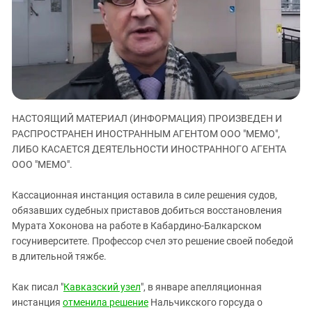
ЗАСТАВЛЯЕТ
Дагестан
КАВКАЗ ЗА ПАЛЕСТИНУ
Ингушетия
ИНАКОМЫСЛИЕ В ЧЕЧНЕ
Кабардино-Балкария
ПРЕСЛЕДОВАНИЕ АКТИВИСТОВ
МОБИЛИЗАЦИЯ И ПРОТЕСТЫ
Калмыкия
Карачаево-Черкесия
НАСТОЯЩИЙ МАТЕРИАЛ (ИНФОРМАЦИЯ) ПРОИЗВЕДЕН И
Краснодарский край
РАСПРОСТРАНЕН ИНОСТРАННЫМ АГЕНТОМ ООО "МЕМО",
Нагорный Карабах
ЛИБО КАСАЕТСЯ ДЕЯТЕЛЬНОСТИ ИНОСТРАННОГО АГЕНТА
Российская Федерация
ООО "МЕМО".
Ростовская область
Кассационная инстанция оставила в силе решения судов,
Северная Осетия - Алания
обязавших судебных приставов добиться восстановления
Мурата Хоконова на работе в Кабардино-Балкарском
СКФО
госуниверситете. Профессор счел это решение своей победой
Ставропольский край
в длительной тяжбе.
Чечня
Как писал "
Кавказский узел
", в январе апелляционная
Южная Осетия
инстанция
отменила решение
Нальчикского горсуда о