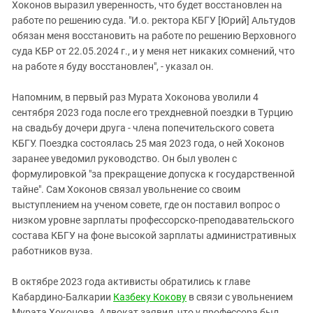
Хоконов выразил уверенность, что будет восстановлен на
работе по решению суда. "И.о. ректора КБГУ [Юрий] Альтудов
обязан меня восстановить на работе по решению Верховного
суда КБР от 22.05.2024 г., и у меня нет никаких сомнений, что
на работе я буду восстановлен", - указал он.
Напомним, в первый раз Мурата Хоконова уволили 4
сентября 2023 года после его трехдневной поездки в Турцию
на свадьбу дочери друга - члена попечительского совета
КБГУ. Поездка состоялась 25 мая 2023 года, о ней Хоконов
заранее уведомил руководство. Он был уволен с
формулировкой "за прекращение допуска к государственной
тайне". Сам Хоконов связал увольнение со своим
выступлением на ученом совете, где он поставил вопрос о
низком уровне зарплаты профессорско-преподавательского
состава КБГУ на фоне высокой зарплаты административных
работников вуза.
В октябре 2023 года активисты обратились к главе
Кабардино-Балкарии
Казбеку Кокову
в связи с увольнением
Мурата Хоконова. Адвокат заявил, что у профессора был