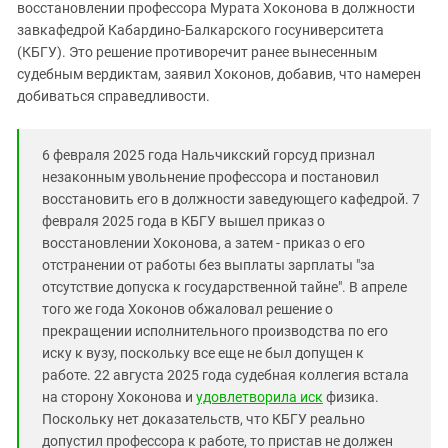
Южный Кавказ
восстановлении профессора Мурата Хоконова в должности
завкафедрой Кабардино-Балкарского госуниверситета
ЮФО
(КБГУ). Это решение противоречит ранее вынесенным
судебным вердиктам, заявил Хоконов, добавив, что намерен
добиваться справедливости.
6 февраля 2025 года Нальчикский горсуд признал
незаконным увольнение профессора и постановил
восстановить его в должности заведующего кафедрой. 7
февраля 2025 года в КБГУ вышел приказ о
восстановлении Хоконова, а затем - приказ о его
отстранении от работы без выплаты зарплаты "за
отсутствие допуска к государственной тайне". В апреле
того же года Хоконов обжаловал решение о
прекращении исполнительного производства по его
иску к вузу, поскольку все еще не был допущен к
работе. 22 августа 2025 года судебная коллегия встала
на сторону Хоконова и
удовлетворила иск
физика.
Поскольку нет доказательств, что КБГУ реально
допустил профессора к работе, то пристав не должен