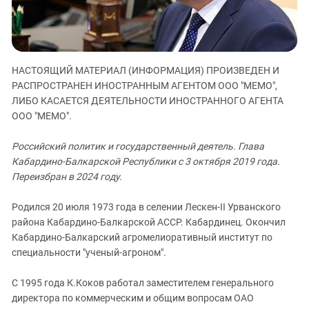
ЗАСТАВЛЯЕТ
Дагестан
КАВКАЗ ЗА ПАЛЕСТИНУ
Ингушетия
ИНАКОМЫСЛИЕ В ЧЕЧНЕ
Кабардино-Балкария
ПРЕСЛЕДОВАНИЕ АКТИВИСТОВ
НАСТОЯЩИЙ МАТЕРИАЛ (ИНФОРМАЦИЯ) ПРОИЗВЕДЕН И
МОБИЛИЗАЦИЯ И ПРОТЕСТЫ
Калмыкия
РАСПРОСТРАНЕН ИНОСТРАННЫМ АГЕНТОМ ООО "МЕМО",
Карачаево-Черкесия
ЛИБО КАСАЕТСЯ ДЕЯТЕЛЬНОСТИ ИНОСТРАННОГО АГЕНТА
ООО "МЕМО".
Краснодарский край
Нагорный Карабах
Российский политик и государственный деятель. Глава
Кабардино-Балкарской Республики с 3 октября 2019 года.
Российская Федерация
Переизбран в 2024 году.
Ростовская область
Северная Осетия - Алания
Родился 20 июля 1973 года в селении Лескен-II Урванского
района Кабардино-Балкарской АССР. Кабардинец. Окончил
СКФО
Кабардино-Балкарский агромелиоративный институт по
Ставропольский край
специальности "ученый-агроном".
Чечня
С 1995 года К.Коков работал заместителем генерального
Южная Осетия
директора по коммерческим и общим вопросам ОАО