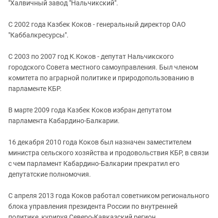
Южный Кавказ
"Халвичный завод "Нальчикский".
ЮФО
С 2002 года Казбек Коков - генеральный директор ОАО
"Каббалкресурсы".
С 2003 по 2007 год К.Коков - депутат Нальчикского
городского Совета местного самоуправления. Был членом
комитета по аграрной политике и природопользованию в
парламенте КБР.
В марте 2009 года Казбек Коков избран депутатом
парламента Кабардино-Балкарии.
16 декабря 2010 года Коков был назначен заместителем
министра сельского хозяйства и продовольствия КБР, в связи
с чем парламент Кабардино-Балкарии прекратил его
депутатские полномочия.
С апреля 2013 года Коков работал советником регионального
блока управления президента России по внутренней
политике, курируя Северо-Кавказский регион.