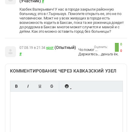
(Участник)
#
Казбек Валерьевич! У нас в городе закрыли районную
больницу, это в г.Тырныауз. Помогите открыть ее, это не по
человечески. Можт не у всех живущих в городе есть
возможность ездить в Баксан, пока та же роженица доедет
до роддома в Баксан многое может случится и мамой и с
детем. Как это можно оставить город без больницы?
0
(Опытный)
Оценить:
07.08.19 в 21:34
крот
Чо помог ...
0
#
Держитесь....деньга ёк.
КОММЕНТИРОВАНИЕ ЧЕРЕЗ КАВКАЗСКИЙ УЗЕЛ