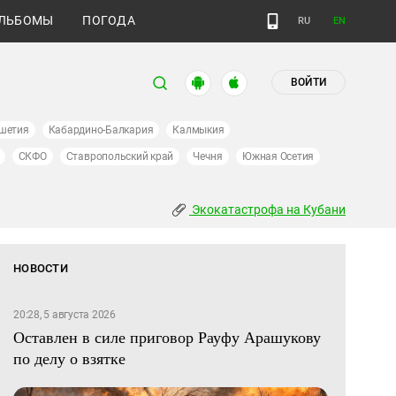
ЛЬБОМЫ
ПОГОДА
RU
EN
ВОЙТИ
шетия
Кабардино-Балкария
Калмыкия
СКФО
Ставропольский край
Чечня
Южная Осетия
Экокатастрофа на Кубани
НОВОСТИ
20:28, 5 августа 2026
Оставлен в силе приговор Рауфу Арашукову
по делу о взятке