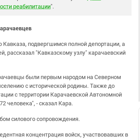
ности реабилитации
".
карачаевцев
Кавказа, подвергшимся полной депортации, а
й, рассказал "Кавказскому узлу" карачаевский
карачаевцы были первым народом на Северном
ыселению с исторической родины. Также до
тации с территории Карачаевской Автономной
2 человека", - сказал Кара.
абом силового сопровождения.
цедентная концентрация войск, участвовавших в