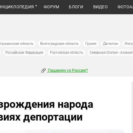
ЭНЦИКЛОПЕДИЯ
ФОРУМ
БЛОГИ
ВИДЕО
ФОТОА
страханская область
Волгоградская область
Грузия
Дагестан
Ингу
Российская Федерация
Ростовская область
Северная Осетия - Алания
Пашинян vs Россия?
озрождения народа
виях депортации