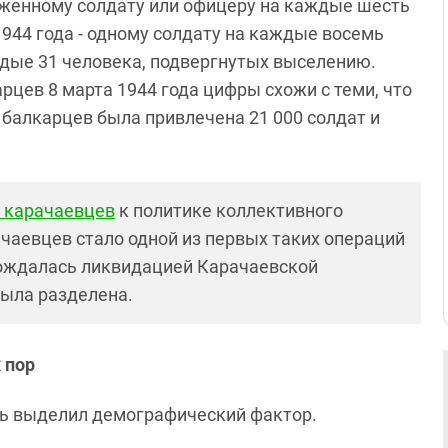
женному солдату или офицеру на каждые шесть
1944 года - одному солдату на каждые восемь
ждые 31 человека, подвергнутых выселению.
цев 8 марта 1944 года цифры схожи с теми, что
 балкарцев была привлечена 21 000 солдат и
 карачаевцев
к политике коллективного
ачаевцев стало одной из первых таких операций
вождалась ликвидацией Карачаевской
была разделена.
 пор
едь выделил демографический фактор.