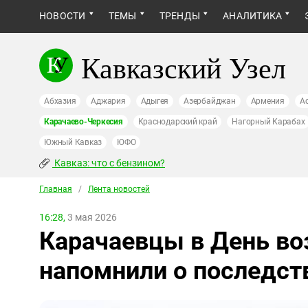
НОВОСТИ
ТЕМЫ
ТРЕНДЫ
АНАЛИТИКА
Кавказский Узел
Абхазия
Аджария
Адыгея
Азербайджан
Армения
А
Карачаево-Черкесия
Краснодарский край
Нагорный Карабах
Южный Кавказ
ЮФО
Кавказ: что с бензином?
Главная
/
Лента новостей
16:28,
3 мая 2026
Карачаевцы в День в
напомнили о последст