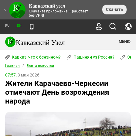
Кавказский узел
НОВОСТИ
×
Скачать
Скачайте приложение — работает
без VPN!
ЛЕНТА НОВОСТЕЙ
ТЕМЫ
ХРОНИКИ
RU
EN
ПРАВА ЧЕЛОВЕКА
ДАЙДЖЕСТ СМИ
ТРЕНДЫ
ПРЕСТУПНОСТЬ
АНОНСЫ СОБЫТИЙ
Кавказский Узел
МЕНЮ
КАВКАЗ: ЧТО С БЕНЗИНОМ?
КУЛЬТУРА
АНАЛИТИКА
ПАШИНЯН VS РОССИЯ?
КОНФЛИКТЫ
СТАТЬИ
Кавказ: что с бензином?
ЧЕРКЕССКИЙ ВОПРОС
Пашинян vs Россия?
Экок
ПОЛИТИКА
ЭНЦИКЛОПЕДИЯ
ДОКЛАДЫ
МИФЫ И ПРАВДА О ПОБЕДЕ
ОБЩЕСТВО
Главная
Абхазия
/
Лента новостей
СПРАВОЧНИК
ПУБЛИЦИСТИКА
СТАЛИНСКИЕ ДЕПОРТАЦИИ
ПРИРОДА И ЭКОЛОГИЯ
ФОРУМ
07:57,
3 мая 2026
Аджария
ПЕРСОНАЛИИ
ИНТЕРВЬЮ
ЭКОКАТАСТРОФА НА КУБАНИ
ПРОИСШЕСТВИЯ
Жители Карачаево-Черкесии
КНИЖНАЯ ПОЛКА
Адыгея
СЕВЕРНЫЙ КАВКАЗ - СТАТИСТИКА
НАВОДНЕНИЕ НА СЕВЕРНОМ КАВКАЗЕ
БЛОГИ
ЭКОНОМИКА
ЖЕРТВ
отмечают День возрождения
НОРМАТИВНЫЕ АКТЫ
КРУШЕНИЕ СВЯЗЕЙ БАКУ И МОСКВЫ
Азербайджан
ТУРИЗМ
ДОКУМЕНТЫ ОРГАНИЗАЦИЙ
народа
ВИДЕО
ИРАН: ВОЙНА РЯДОМ
Армения
ПОЛИТКОВСКАЯ И ЭСТЕМИРОВА
Астраханская область
ФОТОАЛЬБОМЫ
БОРЬБА КАДЫРОВА С
ЯНГУЛБАЕВЫМИ
Волгоградская область
ГРУЗИЯ: ПРОТЕСТЫ ПОСЛЕ ВЫБОРОВ
ПОГОДА
Грузия
КОГО КАВКАЗ ИЗВИНЯТЬСЯ