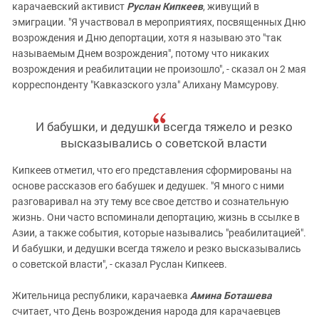
карачаевский активист
Руслан Кипкеев
, живущий в
эмиграции. "Я участвовал в мероприятиях, посвященных Дню
возрождения и Дню депортации, хотя я называю это "так
называемым Днем возрождения", потому что никаких
возрождения и реабилитации не произошло", - сказал он 2 мая
корреспонденту "Кавказского узла" Алихану Мамсурову.
И бабушки, и дедушки всегда тяжело и резко
высказывались о советской власти
Кипкеев отметил, что его представления сформированы на
основе рассказов его бабушек и дедушек. "Я много с ними
разговаривал на эту тему все свое детство и сознательную
жизнь. Они часто вспоминали депортацию, жизнь в ссылке в
Азии, а также события, которые назывались "реабилитацией".
И бабушки, и дедушки всегда тяжело и резко высказывались
о советской власти", - сказал Руслан Кипкеев.
Жительница республики, карачаевка
Амина Боташева
считает, что День возрождения народа для карачаевцев