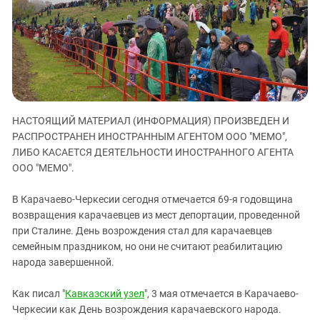
ЗАСТАВЛЯЕТ
Дагестан
КАВКАЗ ЗА ПАЛЕСТИНУ
Ингушетия
ИНАКОМЫСЛИЕ В ЧЕЧНЕ
Кабардино-Балкария
ПРЕСЛЕДОВАНИЕ АКТИВИСТОВ
МОБИЛИЗАЦИЯ И ПРОТЕСТЫ
Калмыкия
Карачаево-Черкесия
НАСТОЯЩИЙ МАТЕРИАЛ (ИНФОРМАЦИЯ) ПРОИЗВЕДЕН И
Краснодарский край
РАСПРОСТРАНЕН ИНОСТРАННЫМ АГЕНТОМ ООО "МЕМО",
Нагорный Карабах
ЛИБО КАСАЕТСЯ ДЕЯТЕЛЬНОСТИ ИНОСТРАННОГО АГЕНТА
Российская Федерация
ООО "МЕМО".
Ростовская область
В Карачаево-Черкесии сегодня отмечается 69-я годовщина
Северная Осетия - Алания
возвращения карачаевцев из мест депортации, проведенной
при Сталине. День возрождения стал для карачаевцев
СКФО
семейным праздником, но они не считают реабилитацию
Ставропольский край
народа завершенной.
Чечня
Как писал "
Кавказский узел
", 3 мая отмечается в Карачаево-
Южная Осетия
Черкесии как День возрождения карачаевского народа.