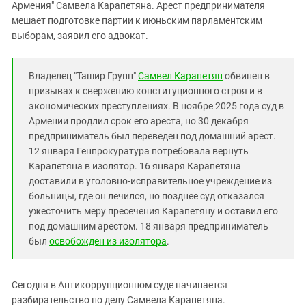
Южный Кавказ
Армения" Самвела Карапетяна. Арест предпринимателя
мешает подготовке партии к июньским парламентским
ЮФО
выборам, заявил его адвокат.
Владелец "Ташир Групп"
Самвел Карапетян
обвинен в
призывах к свержению конституционного строя и в
экономических преступлениях. В ноябре 2025 года суд в
Армении продлил срок его ареста, но 30 декабря
предприниматель был переведен под домашний арест.
12 января Генпрокуратура потребовала вернуть
Карапетяна в изолятор. 16 января Карапетяна
доставили в уголовно-исправительное учреждение из
больницы, где он лечился, но позднее суд отказался
ужесточить меру пресечения Карапетяну и оставил его
под домашним арестом. 18 января предприниматель
был
освобожден из изолятора
.
Сегодня в Антикоррупционном суде начинается
разбирательство по делу Самвела Карапетяна.