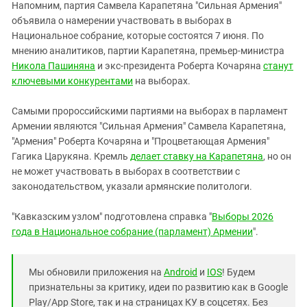
Напомним, партия Самвела Карапетяна "Сильная Армения"
объявила о намерении участвовать в выборах в
Национальное собрание, которые состоятся 7 июня. По
мнению аналитиков, партии Карапетяна, премьер-министра
Никола Пашиняна
и экс-президента Роберта Кочаряна
станут
ключевыми конкурентами
на выборах.
Самыми пророссийскими партиями на выборах в парламент
Армении являются "Сильная Армения" Самвела Карапетяна,
"Армения" Роберта Кочаряна и "Процветающая Армения"
Гагика Царукяна. Кремль
делает ставку на Карапетяна
, но он
не может участвовать в выборах в соответствии с
законодательством, указали армянские политологи.
"Кавказским узлом" подготовлена справка "
Выборы 2026
года в Национальное собрание (парламент) Армении
".
Мы обновили приложения на
Android
и
IOS
! Будем
признательны за критику, идеи по развитию как в Google
Play/App Store, так и на страницах КУ в соцсетях. Без