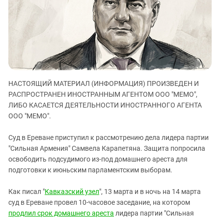
ЗАСТАВЛЯЕТ
Дагестан
КАВКАЗ ЗА ПАЛЕСТИНУ
Ингушетия
ИНАКОМЫСЛИЕ В ЧЕЧНЕ
Кабардино-Балкария
ПРЕСЛЕДОВАНИЕ АКТИВИСТОВ
МОБИЛИЗАЦИЯ И ПРОТЕСТЫ
Калмыкия
Карачаево-Черкесия
НАСТОЯЩИЙ МАТЕРИАЛ (ИНФОРМАЦИЯ) ПРОИЗВЕДЕН И
Краснодарский край
РАСПРОСТРАНЕН ИНОСТРАННЫМ АГЕНТОМ ООО "МЕМО",
Нагорный Карабах
ЛИБО КАСАЕТСЯ ДЕЯТЕЛЬНОСТИ ИНОСТРАННОГО АГЕНТА
Российская Федерация
ООО "МЕМО".
Ростовская область
Суд в Ереване приступил к рассмотрению дела лидера партии
Северная Осетия - Алания
"Сильная Армения" Самвела Карапетяна. Защита попросила
освободить подсудимого из-под домашнего ареста для
СКФО
подготовки к июньским парламентским выборам.
Ставропольский край
Чечня
Как писал "
Кавказский узел
", 13 марта и в ночь на 14 марта
суд в Ереване провел 10-часовое заседание, на котором
Южная Осетия
продлил срок домашнего ареста
лидера партии "Сильная