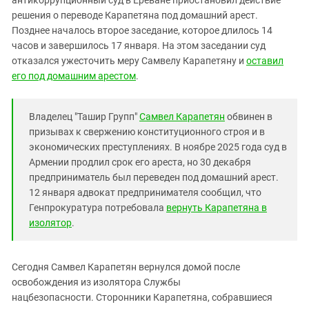
антикоррупционный суд в Ереване приостановил действие
Южный Кавказ
решения о переводе Карапетяна под домашний арест.
ЮФО
Позднее началось второе заседание, которое длилось 14
часов и завершилось 17 января. На этом заседании суд
отказался ужесточить меру Самвелу Карапетяну и
оставил
его под домашним арестом
.
Владелец "Ташир Групп"
Самвел Карапетян
обвинен в
призывах к свержению конституционного строя и в
экономических преступлениях. В ноябре 2025 года суд в
Армении продлил срок его ареста, но 30 декабря
предприниматель был переведен под домашний арест.
12 января адвокат предпринимателя сообщил, что
Генпрокуратура потребовала
вернуть Карапетяна в
изолятор
.
Сегодня Самвел Карапетян вернулся домой после
освобождения из изолятора Службы
нацбезопасности. Сторонники Карапетяна, собравшиеся