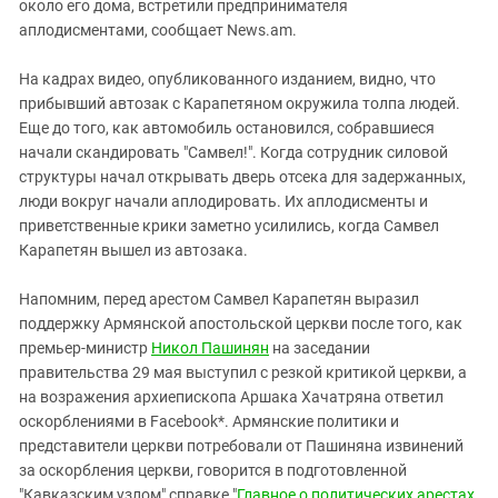
около его дома, встретили предпринимателя
аплодисментами, сообщает News.am.
На кадрах видео, опубликованного изданием, видно, что
прибывший автозак с Карапетяном окружила толпа людей.
Еще до того, как автомобиль остановился, собравшиеся
начали скандировать "Самвел!". Когда сотрудник силовой
структуры начал открывать дверь отсека для задержанных,
люди вокруг начали аплодировать. Их аплодисменты и
приветственные крики заметно усилились, когда Самвел
Карапетян вышел из автозака.
Напомним, перед арестом Самвел Карапетян выразил
поддержку Армянской апостольской церкви после того, как
премьер-министр
Никол Пашинян
на заседании
правительства 29 мая выступил с резкой критикой церкви, а
на возражения архиепископа Аршака Хачатряна ответил
оскорблениями в Facebook*. Армянские политики и
представители церкви потребовали от Пашиняна извинений
за оскорбления церкви, говорится в подготовленной
"Кавказским узлом" справке "
Главное о политических арестах