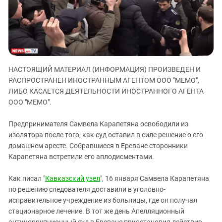
ЗАСТАВЛЯЕТ
Дагестан
КАВКАЗ ЗА ПАЛЕСТИНУ
Ингушетия
ИНАКОМЫСЛИЕ В ЧЕЧНЕ
Кабардино-Балкария
ПРЕСЛЕДОВАНИЕ АКТИВИСТОВ
МОБИЛИЗАЦИЯ И ПРОТЕСТЫ
Калмыкия
НАСТОЯЩИЙ МАТЕРИАЛ (ИНФОРМАЦИЯ) ПРОИЗВЕДЕН И
Карачаево-Черкесия
РАСПРОСТРАНЕН ИНОСТРАННЫМ АГЕНТОМ ООО "МЕМО",
Краснодарский край
ЛИБО КАСАЕТСЯ ДЕЯТЕЛЬНОСТИ ИНОСТРАННОГО АГЕНТА
Нагорный Карабах
ООО "МЕМО".
Российская Федерация
Предпринимателя Самвела Карапетяна освободили из
Ростовская область
изолятора после того, как суд оставил в силе решение о его
домашнем аресте. Собравшиеся в Ереване сторонники
Северная Осетия - Алания
Карапетяна встретили его аплодисментами.
СКФО
Ставропольский край
Как писал "
Кавказский узел
", 16 января Самвела Карапетяна
по решению следователя доставили в уголовно-
Чечня
исправительное учреждение из больницы, где он получал
Южная Осетия
стационарное лечение. В тот же день Апелляционный