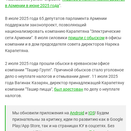
в Армении в июне 2025 года
".
В июле 2025 года 65 депутатов парламента Армении
поддержали законопроект, позволяющий
национализировать компанию Карапетяна "Электрические
сети Армении". 8 июля силовики
пришли с обыском
в офисы
компании и в дом председателя совета директоров Нарека
Карапетяна.
2 июля 2025 года прошли обыски в ереванском офисе
компании "Ташир Групп". Причиной обысков стало уголовное
дело о неуплате налогов и отмывании денег. 11 июля 2025
года Вагинак Казарян, директор принадлежащей Карапетяну
компании "Ташир пицца",
был арестован
по делу о неуплате
налогов.
Мы обновили приложения на
Android
и
IOS
! Будем
признательны за критику, идеи по развитию как в Google
Play/App Store, так и на страницах КУ в соцсетях. Без