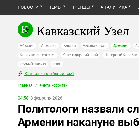
НОВОСТИ
ТЕМЫ
ТРЕНДЫ
АНАЛИТИКА
Кавказский Узел
Абхазия
Аджария
Адыгея
Азербайджан
Армения
А
Карачаево-Черкесия
Краснодарский край
Нагорный Карабах
Южный Кавказ
ЮФО
Кавказ: что с бензином?
Главная
/
Лента новостей
04:58,
3 февраля 2026
Политологи назвали с
Армении накануне выб