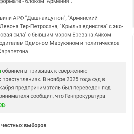
формате - блоком "Армения".
явили АРФ "Дашнакцутюн", "Армянский
Левона Тер-Петросяна, "Крылья единства" с экс-
овая сила" с бывшим мэром Еревана Айком
водителем Эдмоном Марукяном и политическое
Карапетяна.
н
обвинен в призывах к свержению
 преступлениях. В ноябре 2025 года суд в
декабря предприниматель был переведен под
ринимателя сообщил, что Генпрокуратура
ор
.
я честных выборов