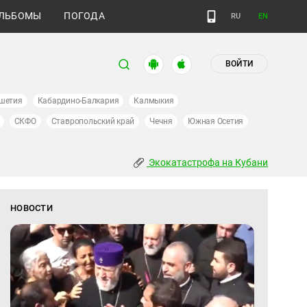
ЛЬБОМЫ
ПОГОДА
RU
EN
ВОЙТИ
шетия
Кабардино-Балкария
Калмыкия
СКФО
Ставропольский край
Чечня
Южная Осетия
Экокатастрофа на Кубани
НОВОСТИ