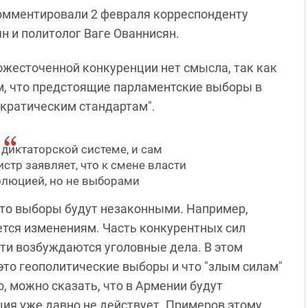
омментировали 2 февраля корреспонденту
н и политолог Ваге Ованнисян.
б ожесточенной конкуренции нет смысла, так как
м, что предстоящие парламентские выборы в
ократическим стандартам".
диктаторской системе, и сам
тр заявляет, что к смене власти
люцией, но не выборами
 что выборы будут незаконными. Например,
тся изменениям. Часть конкурентных сил
сти возбуждаются уголовные дела. В этом
о это геополитические выборы и что "злым силам"
о, можно сказать, что в Армении будут
ия уже давно не действует. Примеров этому